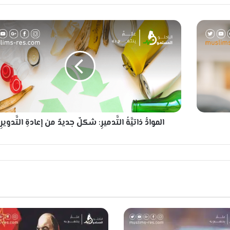
ا
ل
م
و
ا
دُّ
ذ
ا
ت
الموادُّ ذاتيَّةُ التَّدميرِ: شكلٌ جديدٌ من إعادةِ التَّدويرِ.
يَّ
ةُ
ا
ل
تَّ
د
م
ي
رِ
: