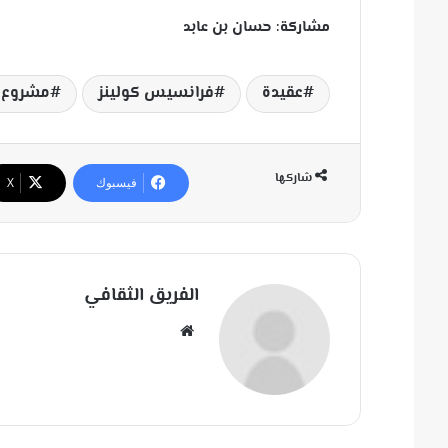
مشاركة: حسان بن عابد
عقيدة
فرانسيس كولينز
مشروع ا
شاركها
فيسبوك
‫X
الفريق الثقافي
مو
قع
الوي
ب