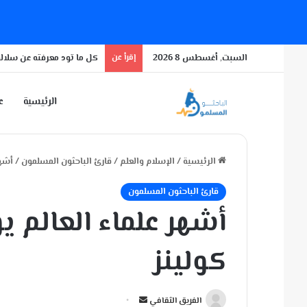
السبت, أغسطس 8 2026
إقرأ عن
كل ما تود معرفته عن سلالة
الرئيسية
عن
الرئيسية
/
الإسلام والعلم
/
قارئ الباحثون المسلمون
/
أشهر
قارئ الباحثون المسلمون
أشهر علماء العالم 
كولينز
أ
الفريق الثقافي