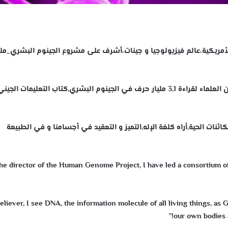
أمريكية،عالم فيزيولوجيا و جينات،أشرف على مشروع الجينوم البشري_مل
“بصفتي مدير مشروع الجينوم البشري،قدت مجموعة من العلماء لقراءة 3,1 مليار حرف في الجينوم البشري,كتاب التعليمات الجين
ئنات الحية,أراه كلغة الإله,التميز و التعقيد في أجسامنا و في الطبيعة
the director of the Human Genome Project, I have led a consortium of s
eliever, I see DNA, the information molecule of all living things, as
our own bodies a