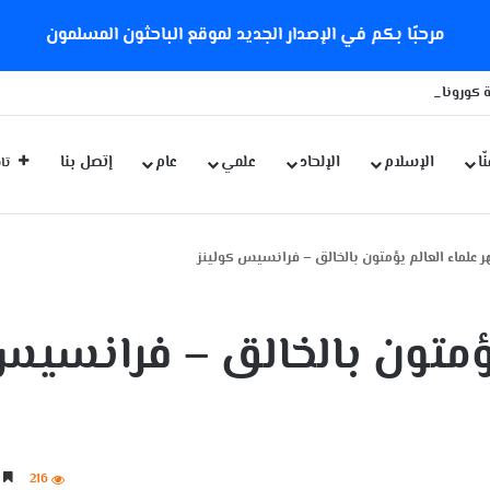
مرحبًا بكم في الإصدار الجديد لموقع الباحثون المسلمون
 كورونا الجديدة
ّا
الإسلام
الإلحاد
علمي
عام
إتصل بنا
تاب
 علماء العالم يؤمتون بالخالق – فرانسيس كولينز
يؤمتون بالخالق – فرانسي
216
4 دقائق