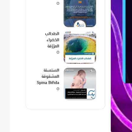
الطحالب
الخضراء
المزرّقة
السنسنة
المشقوقة
Spina Bifida