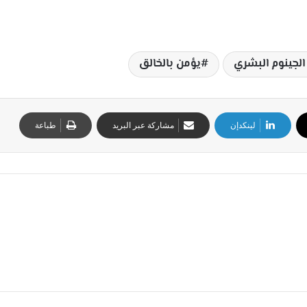
لجينوم البشري
يؤمن بالخالق
لينكدإن
مشاركة عبر البريد
طباعة