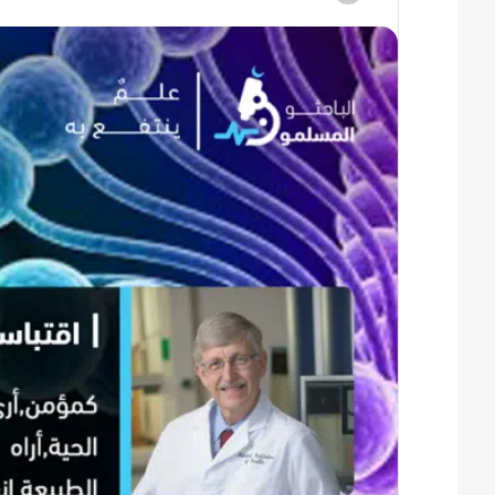
ر
س
ل
ب
ر
ي
د
ا
إ
ل
ك
ت
ر
و
ن
ي
ا