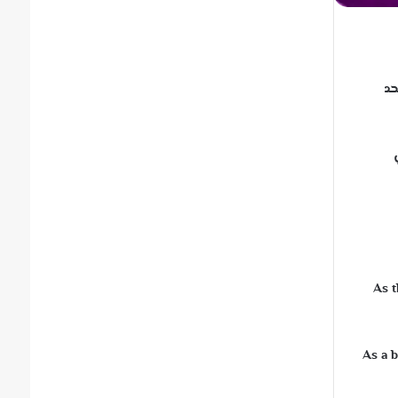
حد
ي
“As 
As a b