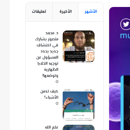
الأشهر
الأخيرة
تعليقات
د. محمد
منصور يشارك
في اكتشاف
جديد يحدد
المسؤول عن
توجيه الخلايا
الظهارية
وتوضعها!
كيف ندمن
الأشياء؟
علم الله