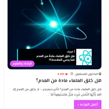
الإلحاد والعلوم
الباحثون المسلمون
4٬451
هل خلق العلماء مادة من العدم؟
هل خلق العلماء مادة من العدم؟ تأثير شفينجر – لا يخلق من العدم إلا
الله يَٰٓأَيُّهَا ٱلنَّاسُ ضُرِبَ مَثَلٌ فَٱسْتَمِعُواْ لَهُۥٓ ۚ…
أكمل القراءة »