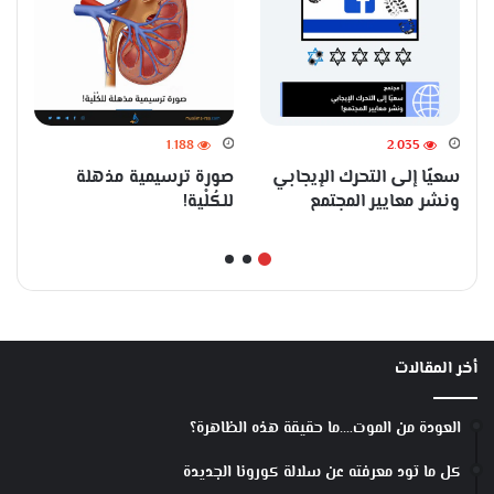
ف
م
1٬188
2٬035
سعيًا إلى التحرك الإيجابي
صورة ترسيمية مذهلة
ونشر معايير المجتمع
للكُلْية!
أخر المقالات
العودة من الموت….ما حقيقة هذه الظاهرة؟
كل ما تود معرفته عن سلالة كورونا الجديدة