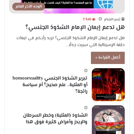
الوجه الآخر للعلم
يُسر الشام
7٬541
هل تدعم إيمان الإمام الشذوذ الجنسي؟
هل تدعم إيمان الإمام الشذوذ الجنسي؟ نريد رأيكم في تبعات
حلقة الإسبتالية التي سببت جدلًا…
أكمل القراءة »
تبرير الشذوذ الجنسي homosexuality
أو المثلية.. علم صحيح؟ أم سياسة
رائجة؟
الشذوذ (المثلية) وخطر السرطان
والإيدز وأمراض كثيرة فوق هذا