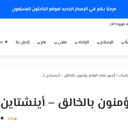
مرحبًا بكم في الإصدار الجديد لموقع الباحثون المسلمون
 كورونا الجديدة
ّا
الإسلام
الإلحاد
علمي
عام
إتصل بنا
تاب
باسات
/
أشهر علماء العالم يؤمنون بالخالق – أينشتاين 2
ؤمنون بالخالق – أينشتاين 2
274
6 دقائق