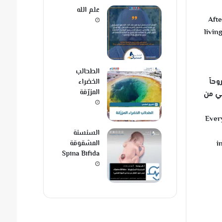
علم الله
Afte
livin
الطحالب
حاً
الخضراء
المزرّقة
ني من
Every
السنسنة
i
المشقوقة
Spina Bifida