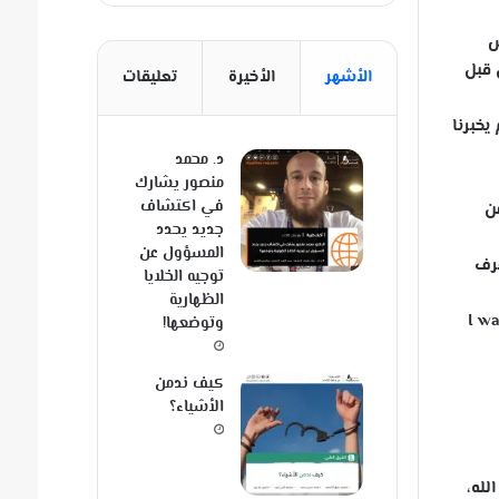
س
 قبل
الأشهر
الأخيرة
تعليقات
يخبرنا
د. محمد
منصور يشارك
في اكتشاف
ن
جديد يحدد
المسؤول عن
عرف
توجيه الخلايا
الظهارية
I wa
وتوضعها!
كيف ندمن
الأشياء؟
لله،