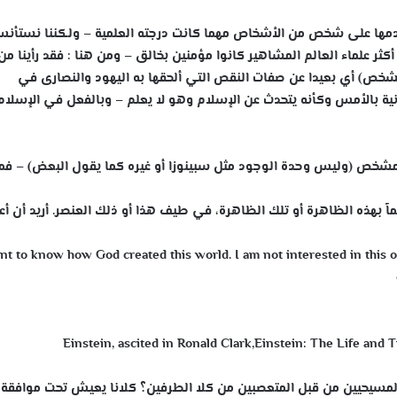
دمها على شخص من الأشخاص مهما كانت درجته العلمية – ولكننا نستأن
ثر علماء العالم المشاهير كانوا مؤمنين بخالق – ومن هنا : فقد رأينا من
مشخص) أي بعيدا عن صفات النقص التي ألحقها به اليهود والنصارى في
انية بالأمس وكأنه يتحدث عن الإسلام وهو لا يعلم – وبالفعل في الإسلام 
ر مشخص (وليس وحدة الوجود مثل سبينوزا أو غيره كما يقول البعض) – فم
ماً بهذه الظاهرة أو تلك الظاهرة، في طيف هذا أو ذلك العنصر. أريد أن أ
nt to know how God created this world. I am not interested in this o
Einstein, ascited in Ronald Clark,Einstein: The Life and 
 والمسيحيين من قبل المتعصبين من كلا الطرفين؟ كلانا يعيش تحت موافقة ا