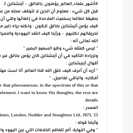
#أشهر_علماء_العالم_يؤمنون_بالخالق – أينشتاين 2
قبل كل شيء : معلوم أن الدين لا تتوقف صحته من ع
بحقيقة لطالما يستميت الملاحدة في إخفائها وهي أن أك
كيف يؤمن أنيشتاين بخالق للكون : ولكنه يراه (غير 
تحريفاتهم لكتبهم – ورأينا كيف انتقد اليهودية والنصر
الله تعالى أنه :
” ليس كمثله شيء وهو السميع البصير ”
ولزيادة التأكيد في أن أينشتاين كان يؤمن بخالق غي
أقوال أينيشتاين :
” أريد أن أعرف كيف خلق الله هذا العالم. أنا لست مهت
أفكاره، والباقي تفاصيل.. ”
r that phenomenon, in the spectrum of this or that
element. I want to know His thoughts, the rest are
details
المصدر :
Times, London, Hodder and Stoughton Ltd., 1973, 33
وأيضا قوله :
” وفي النهاية، ألم تتفاقم الخلافات التي بين اليهود