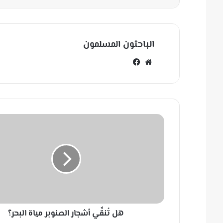
الباحثون المسلمون
مو
في
قع
سب
الوي
وك
ب
ه
ل
تُ
ن
قِّ
ي
أ
ش
ج
هل تُنقِّي أشجار الصنوبر مياة البحر؟
ا