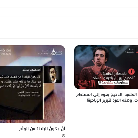
ا
ت
أ
م
ي
ن
ه
ا
ت
ف
ك
ب
ب
ص
م
 العلمية: الدحيح يعود إلى استخدام
ة
، وهذه المرة لتبرير الإباحية!
ا
ل
إ
ص
لَنْ يكونَ الإلحادُ من العِلْم
ب
ع