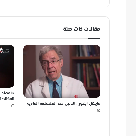
ر
ا
ل
ص
ن
مقالات ذات صلة
و
ب
ر
م
ي
ا
ة
ا
ل
ب
بالمصادر
ح
المغالطات
ر
مايكل اجنور : الدليل ضد الفلسلفة المادية
؟