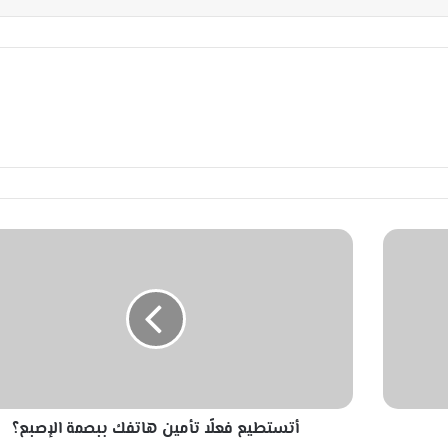
أ
ت
س
ت
ط
ي
ع
ف
ع
أتستطيع فعلًا تأمين هاتفك ببصمة الإصبع؟
لً