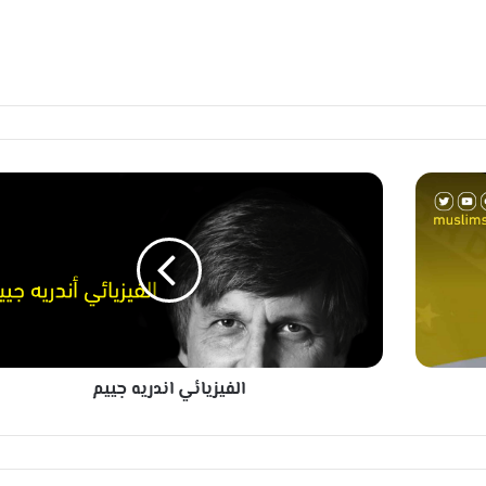
ا
ل
ف
ي
ز
ي
ا
ئ
ي
الفيزيائي اندريه جييم
ا
ن
د
ر
ي