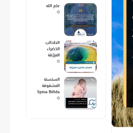
علم الله
الطحالب
الخضراء
المزرّقة
السنسنة
المشقوقة
Spina Bifida