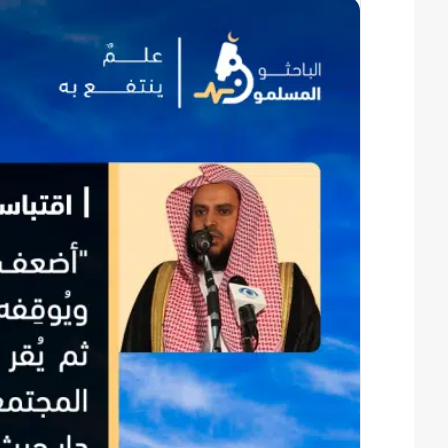
س
ل
ب
ر
ي
د
ا
إ
ل
ك
ت
ر
و
ن
ي
ا