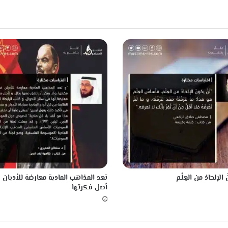
ه
ج
ي
ي
م
 الإلحادُ من العِلْم
تعد المذاهب المادية معارضة للأديان
أصل فكرتها