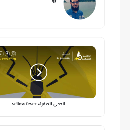
في
سب
وك
ا
ل
ح
م
ى
ا
ل
ص
ف
الحمى الصفراء yellow fever
ر
ا
ء
y
e