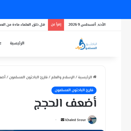
الأحد, أغسطس 9 2026
إقرأ عن
باحث مسلم يفوز بأعلى جائزة 
الرئيسية
عن
الرئيسية
/
الإسلام والعلم
/
قارئ الباحثون المسلمون
/
أضع
قارئ الباحثون المسلمون
أضعف الحجج
أ
Khaled Srour
ر