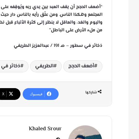
“أضعف الحجج أن يقف العبد بين يدي ربه ويُوقِفه على أم
المجتمع وهكذا الناس. ومن علّق رأيه بالناس دار حيث د
واليوم والغد، والعاقل لا ينظر إلى كثرة الأتباع قبل نظر
من ملء الأرض على الباطل”
ذخائر في سطور – صـ 191 / عبدالعزيز الطريفي
أضعف الحجج
الطريفي
ذخائر في
شاركها
فيسبوك
‫X
Khaled Srour