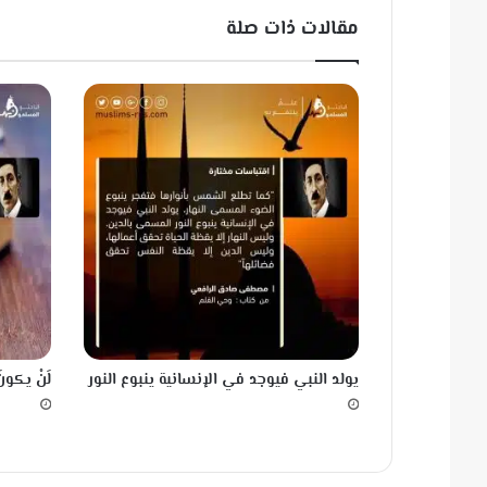
l
مقالات ذات صلة
l
o
w
f
e
v
e
r
يولد النبي فيوجد في الإنسانية ينبوع النور
لَنْ يكونَ