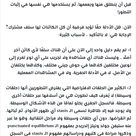
قبل أن ينطلق منها ويعممها، ثم يستخدمها هي نفسها في إثبات
التطور!
الآن، هل الأدلة حقًا تؤيد فرضية أن كل الكائنات لها سلف مشترك؟
الإجابة هي: لا بالتأكيد .. لأسباب كثيرة:
1- لم يقم دليل واحد إلى الآن على أن هناك سلفًا لأي كائن آخر
أصلًا .. وليست هناك أي مشاهدة ولا تجريب على أي نوع تفرع إلى
نوعين مختلفين كلاهما في حوض جيني مختلف، وكلاهما يختلفان
عن الأصل، لا في الأدلة الحفرية، ولا في المشاهدات المعملية.
2- الكثير من الحلقات الافتراضية التي يفترض التطوريين أنها (حلقات
وسيطة) لا يُعرف كيف تطورت هي من أسلافها عبر حلقات أخرى
وسيطة، فالسجل الحفري يخلو تمامًا من هذه الأشكال الوسيطة،
ولا يوجد فيه إلا ظاهرة تسمى الـ stasis أي ظهور الأنواع، ثم ثباتها،
ثم انقراضها، دون أي حلقات وسيطة ولا مراحل انتقالية. وهو ما عبر
عنه ستيفن جولد ونيلز إلدريدج بمفهوم الـ punctuated equilibrium
وذكروا صراحة في كتبهم ودراساتهم مفهوم الـ stasis في السجل