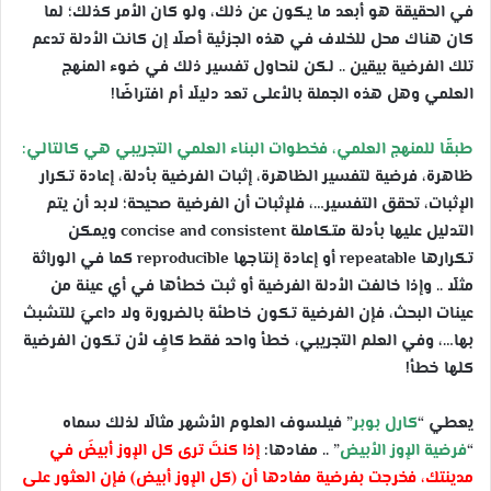
في الحقيقة هو أبعد ما يكون عن ذلك، ولو كان الأمر كذلك؛ لما
كان هناك محل للخلاف في هذه الجزئية أصلًا إن كانت الأدلة تدعم
تلك الفرضية بيقين .. لكن لنحاول تفسير ذلك في ضوء المنهج
العلمي وهل هذه الجملة بالأعلى تعد دليلًا أم افتراضًا!
طبقًا للمنهج العلمي، فخطوات البناء العلمي التجريبي هي كالتالي:
ظاهرة، فرضية لتفسير الظاهرة، إثبات الفرضية بأدلة، إعادة تكرار
الإثبات، تحقق التفسير…، فلإثبات أن الفرضية صحيحة؛ لابد أن يتم
التدليل عليها بأدلة متكاملة concise and consistent ويمكن
تكرارها repeatable أو إعادة إنتاجها reproducible كما في الوراثة
مثلًا .. وإذا خالفت الأدلة الفرضية أو ثبت خطأها في أي عينة من
عينات البحث، فإن الفرضية تكون خاطئة بالضرورة ولا داعيَ للتشبث
بها…، وفي العلم التجريبي، خطأ واحد فقط كافٍ لأن تكون الفرضية
كلها خطأ!
يعطي “
كارل بوبر
” فيلسوف العلوم الأشهر مثالًا لذلك سماه
“
فرضية الإوز الأبيض
” .. مفادها:
إذا كنتَ ترى كل الإوز أبيضَ في
مدينتك، فخرجت بفرضية مفادها أن (كل الإوز أبيض) فإن العثور على