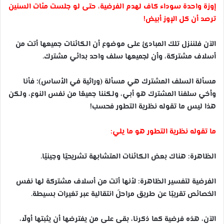
إوزة واحدة سوداء كاف لهدم الفرضية، حتى لو جلست مئات السنين
ترصد أن كل الإوز أبيض!
الآن فلننزل تلك المبادئ على موضوع أن الكائنات جميعها أتت من
أسلاف مشتركة، وأن لجميعها سلف واحد بدائي مشترك.
مسألة السلف المشترك هي مسألة (وراثية في الأساس)؛ فأنا
وأخي سلفنا المشترك هو أبي، ولكننا جميعًا من نفس النوع، ولكن
هذا ليس ما تقوله نظرية التطور فحسب!
ما تقوله نظرية التطور هو ما يلي:
الظاهرة: هناك بعض الكائنات المتشابهة تشريحيًا وجينيًا.
الفرضية لتفسير الظاهرة: لأنها أتت من أسلاف مشتركة لها نفس
الخصائص تقريبًا عن طريق مراحلَ انتقالية عبر تغيرات بسيطة.
الآن، هذه فرضية كما ذكرنا، بقى على من يفترضها أن يثبتها أولًا،