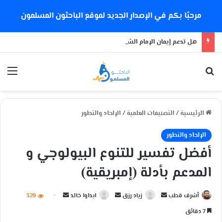
مرحبًا بكم في الإصدار الجديد لموقع الباحثون المسلمون
هل تدعم إيمان الإمام الشذوذ الجنسي؟
بحث عن
الق
الرئيسية
/
التصنيفات العلمية
/
الإلحاد والتطور
الإلحاد والتطور
أفضل تفسير للتنوع البيولوجي و
المدعم بأدلة (إمبريقية)
أشرف قطب
أ
زياد رزق
أ
ابداوا خالد
أ
329
ر
ر
ر
7 دقائق
س
س
س