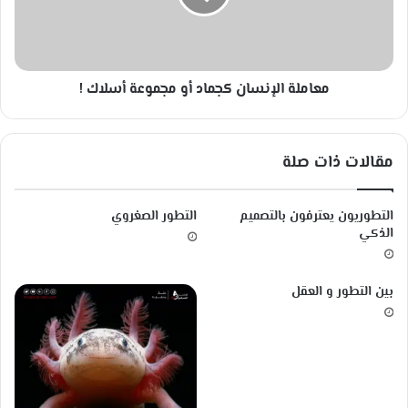
ة
ا
ل
إ
معاملة الإنسان كجماد أو مجموعة أسلاك !
ن
س
ا
ن
مقالات ذات صلة
ك
ج
م
التطوريون يعترفون بالتصميم
التطور الصغروي
ا
الذكي
د
أ
و
بين التطور و العقل
م
ج
م
و
ع
ة