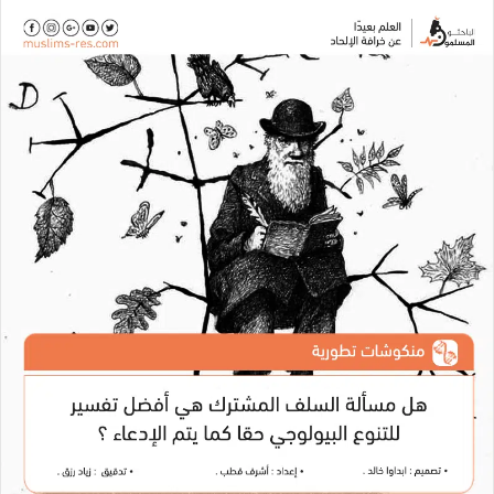
ل
ل
ل
ب
ب
ب
ر
ر
ر
ي
ي
ي
د
د
د
ا
ا
ا
إ
إ
إ
ل
ل
ل
ك
ك
ك
ت
ت
ت
ر
ر
ر
و
و
و
ن
ن
ن
ي
ي
ي
ا
ا
ا