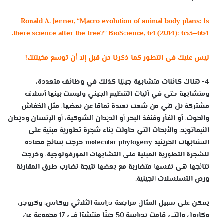
Ronald A. Jenner, “Macro evolution of animal body plans: Is
there science after the tree?” BioScience, 64 (2014): 653–664.
ليس عليك في التطور كما ذكرنا من قبل إلا أن توسع مخيلتك!
4- هناك كائنات متشابهة جينيًا كذلك في وظائف متعددة،
ومتشابهة حتى في آليات التنظيم الجيني وليست بينها أسلاف
مشتركة بل هي من شعب بعيدة تمامًا عن بعضها، مثل الخفاش
والحوت، أو الفأر وقنفذ البحر أو الديدان الشوكية، أو الإنسان وديدان
النيماتويد. والأبحاث التي حاولت بناء شجرة تطورية مبنية على
التشابهات الجزيئية molecular phylogeny خرجت بنتائج مضادة
للشجرة التطورية المبنية على التشابهات المورفولوجية، وخرجت
نتائجها هي نفسها متضاربة مع بعضها نتيجة تضارب طرق المقارنة
ورص التسلسلات الجينية.
يمكن على سبيل المثال مراجعة دراسة الثلاثي روكاس، وكروجر،
وكارول والتي قامت بدراسة 50 جينًا منتشرًا في 17 مجموعة من