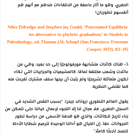
الحفري. وهو ما أثار عاصفة من الانتقادات ضدهم مع أنهم هم
أنفسهم تطوريان!
Niles Eldredge and Stephen Jay Gould, “Punctuated Equilibria:
An alternative to phyletic gradualism,” in Models in
Paleobiology, ed. Thomas J.M. Schopf (San Francisco: Freeman
Cooper, 1972), 82–115.
3- هناك كائنات متشابهة مورفولوجيًا إلى حد بعيد، وهي من
عائلات وشعب مختلفة تمامًا، كالمشيميات والجرابيات التي تكاد
تكون متماثلة تشريحيًا ولم يثبت أن بينها سلف مشترك تفرعت منه
كما تقتضي النظرية.
يقول العالم التطوري (رونالد جينر): “بسبب النقص الشديد في
السجل الحفري، فلا مجال لنا إلا اللجوء لإعمال خيالنا حتى نتمكن من
بناء تاريخ للكائنات، والذي هو هدفنا الأسمى من دراسة تطور
الحيوانات. حقا، إن الخيال هو أداتنا الوحيدة لترميم شظايا الأدلة
لتصبح تاريخًا كاملًا”