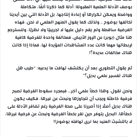
بوصف الأدلة العلمية المقبولة؛ أدلة كما ذكرنا آنفًا، متكاملة
وواضحة ويمكن تكرارها أو إعادة إنتاجها، بل الأدلة التي بين أيدينا
تخالفها بوضوح .. ولذلك كما يقول المنهج العلمي لا نحن، فهذه
الفرضية ساقطة ولم يقم دليل عليها لا تجريبيًا ولا نظريًا، ولنسترجع
هنا مثال (بوبر) عن الإوز الأبيض، فمخالفة واحدة للفرضية كافية
لإبطالها مهما كانت عدد المشاهدات المؤيدة لها، فماذا إذا كانت
هناك مخالفات عديدة؟!
ثم يقول التطوري بعد أن يكتشف تهافت ما يدعيه: “طيب هل
هناك تفسير علمي بديل؟”
ونحن نقول، وهذا خطأ علمي آخر… فبمجرد سقوط الفرضية تصبح
فرضية خاطئة ويجب أن نتجاوزها ونبحث عن غيرها، فكيف يكون
هناك بديل أصلًا إذا أصررنا على صحة الفرضية رغم تضافر الأدلة على
خطأها، البديل يتوفر حين نقر بخطأ الفرضية ونبحث عن فرضية غيرها،
لا بالتشبث العنيد بما نرى تهافته بوضوح!!