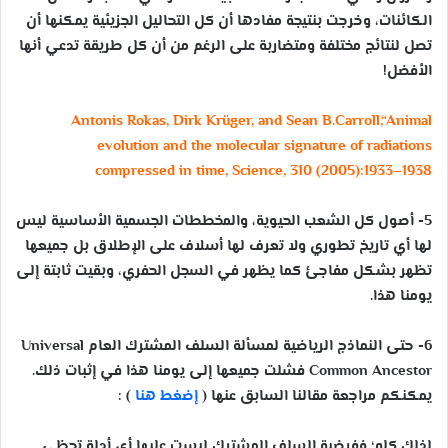
الكائنات، وخرجت بنتيجة مفادها أن كل التحاليل الجزيئية يمكنها أن
تصل لنتائج مختلفة ومتضاربة على الرغم من أن كل طريقة تدعي أنها
الأفضل!
Antonis Rokas, Dirk Krüger, and Sean B.Carroll,“Animal
evolution and the molecular signature of radiations
compressed in time, Science, 310 (2005):1933–1938
5- أصول كل الشعب الحيوية، والمخططات الجسمية الأساسية ليس
لها أي تاريخ تطوري ولا تعرف لها أسلاف على الإطلاق بل جميعها
تظهر بشكل مفاجئ كما يظهر في السجل الحفري، وبقيت ثابتة إلى
يومنا هذا.
6- حتى النماذج الرياضية لمسألة السلف المشترك العام Universal
Common Ancestor فشلت جميعها إلى يومنا هذا في إثبات ذلك.
يمكنكم مراجعة مقالنا السابق عنها (
إضغط هنا
) :
لذلك كله؛ ففرضية السلف المشترك ليست عليها أي أدلة تحظى