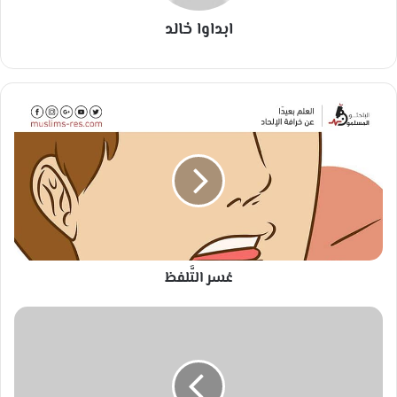
ابداوا خالد
عُ
س
ر
ا
ل
تَّ
ل
ف
ظ
عُسر التَّلفظ
م
ع
ا
م
ل