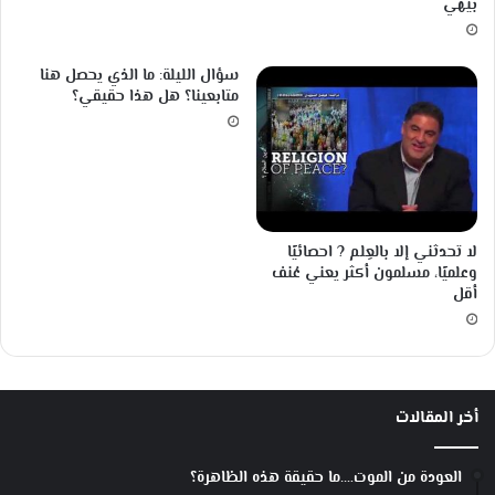
بيهي
i
n
أ
سؤال الليلة: ما الذي يحصل هنا
ح
متابعينا؟ هل هذا حقيقي؟
د
م
ر
ش
ح
ي
ج
لا تحدثني إلا بالعِلم ? احصائيًا
ا
وعلميًا، مسلمون أكثر يعني عُنف
أقل
ئ
ز
ة
ا
ل
م
أخر المقالات
ب
ت
العودة من الموت….ما حقيقة هذه الظاهرة؟
ك