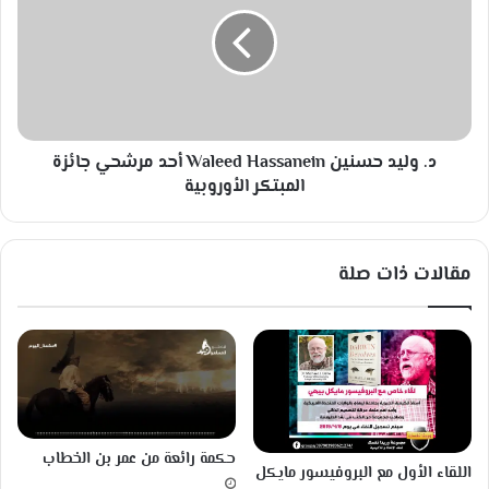
يّ
و
إ
ل
ش
ي
ا
د
ر
ح
ة
س
و
ن
ا
د. وليد حسنين Waleed Hassanein أحد مرشحي جائزة
ي
و
ن
المبتكر الأوروبية
W
a
l
مقالات ذات صلة
e
e
d
H
a
s
s
a
حكمة رائعة من عمر بن الخطاب
n
اللقاء الأول مع البروفيسور مايكل
e