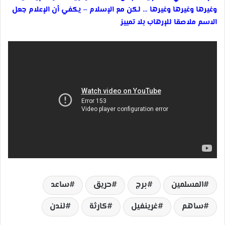
وغيرها وغيرها وغيرها … لكن مع الإسلام – يكفي أن الإعلام جعل
الاسم ملاصقا للإرهاب بلا تمييز
المسلمين
برج
حريق
ساعد
ساهم
غرينفيل
كارثة
لندن