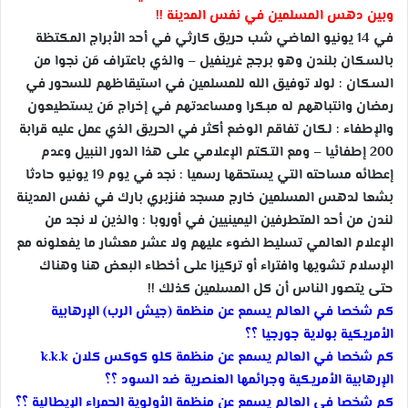
وبين دهس المسلمين في نفس المدينة !!
في 14 يونيو الماضي شب حريق كارثي في أحد الأبراج المكتظة
بالسكان بلندن وهو برجج غرينفيل – والذي باعتراف مَن نجوا من
السكان : لولا توفيق الله للمسلمين في استيقاظهم للسحور في
رمضان وانتباههم له مبكرا ومساعدتهم في إخراج مَن يستطيعون
والإطفاء : لكان تفاقم الوضع أكثر في الحريق الذي عمل عليه قرابة
200 إطفائيا – ومع التكتم الإعلامي على هذا الدور النبيل وعدم
إعطائه مساحته التي يستحقها رسميا : نجد في يوم 19 يونيو حادثا
بشعا لدهس المسلمين خارج مسجد فنزبري بارك في نفس المدينة
لندن من أحد المتطرفين اليمينيين في أوروبا : والذين لا نجد من
الإعلام العالمي تسليط الضوء عليهم ولا عشر معشار ما يفعلونه مع
الإسلام تشويها وافتراء أو تركيزا على أخطاء البعض هنا وهناك
حتى يتصور الناس أن كل المسلمين كذلك !!
كم شخصا في العالم يسمع عن منظمة (جيش الرب) الإرهابية
الأمريكية بولاية جورجيا ؟؟
كم شخصا في العالم يسمع عن منظمة كلو كوكس كلان k.k.k
الإرهابية الأمريكية وجرائمها العنصرية ضد السود ؟؟
كم شخصا في العالم يسمع عن منظمة الأولوية الحمراء الإيطالية ؟؟