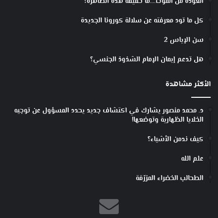
العودة من الموت….ما حقيقة هذه الظاهرة؟
ء
و
كل ما تود معرفته عن سلالة كورونا الجديدة
ت
ت
سن الإياس 2
خ
هل تدعم إيمان الإمام الشذوذ الجنسي؟
ل
ص
م
الأكثر مشاهدة
ن
ا
د. محمد منصور يشارك في اكتشاف جديد يحدد المسؤول عن توجيه
ل
الخلايا الظهارية وتوضعها!
م
ا
كيف ندمن الأشياء؟
ء
علم الله
الطحالب الخضراء المزرّقة