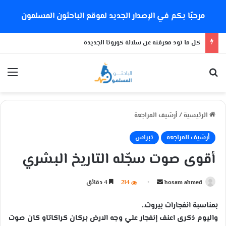
مرحبًا بكم في الإصدار الجديد لموقع الباحثون المسلمون
كل ما تود معرفته عن سلالة كورونا الجديدة
بحث عن
الق
الرئيسية
/
أرشيف المراجعة
أرشيف المراجعة
نبراس
أقوى صوت سجّله التاريخ البشري
hosam ahmed
أ
214
4 دقائق
ر
بمناسبة انفجارات بيروت..
س
واليوم ذكرى
اعنف إنفجار علي وجه الارض
بركان كراكاتاو كان صوت
ل