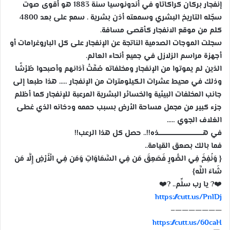
إنفجار بركان كراكاتاو في أندونوسيا سنة 1883
هو أقوى صوت
ب
سجّله التاريخ البشري وسمعته أذن بشرية
. سمع على بعد 4800
ر
كلم من موقع الانفجار كأقصى مسافة.
ي
د
سجلت الموجات الصدمية الناتجة عن الإنفجار على كل الباروغرامات أو
ا
أجهزة مراسم الزلازل في جميع أنحاء العالم.
إ
الذين لم يموتوا من الإنفجار ومخلفاته صُمَّتْ آذانهم وأصبحوا طُرْشًا
ل
وذلك في محيط عشرات الكيلومترات من الإنفجار ….. هذا طبعا إلى
ك
جانب المخلفات
البيئية والخسائر البشرية المرعبة للإنفجار كما أظلم
ت
جزء كبير من مجمل مساحة الأرض بسبب حممه ودخانه الذي غطى
ر
الغلاف الجوي …..
و
في هـــــــــــــــــــــــــــــــــــــــــــذه!!.. حصل كل هذا الرعب!!
ن
فما بالك بصعق القيامة..
ي
{ وَنُفِخَ فِي الصُّورِ فَصَعِقَ مَن فِي السَّمَاوَاتِ وَمَن فِي الْأَرْضِ إِلَّا مَن
ا
شَاءَ اللَّه}
❤️
?
يا رب سلِّم..
?
❤️
https://cutt.us/PnlDj
———————–
https://cutt.us/60caH