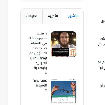
الأشهر
الأخيرة
تعليقات
بل.
د. محمد
ه..
منصور يشارك
في اكتشاف
ج أن
جديد يحدد
المسؤول عن
توجيه الخلايا
من منا يعرف اليوم مثلا سيرة الخليفة عمر بن الخطاب في سياسة دولته وليس دسنه وعدله فقط ؟ (وقد تم اختياره الشخصية رقم 51
الظهارية
 أو
وتوضعها!
كيف ندمن
ولن
الأشياء؟