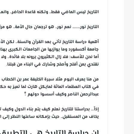
التاريخ ليس الماضي فقط.. ولكنه قاعدة الحاضر.. وان
التاريخ نور…….. نعم نور.. هو ترجمان حال الأمة.. هو م
أهمية دراسة التاريخ تأتي بعد القرآن والسنة.. لكن ال
جامعة أكسفورد وما يوازيها من الجامعات الكبرى بهذا ا
أما نحن للأسف: فلا زال الكثيرون يرونه بلا فائدة.. ول
نقتدي بمن أفلح وأصلح وشارك في البناء من قبلنا.
في كتاب العظماء المائة لمايكل هارت لما تميز به حكم
عبدالرحمن الناصر وكيف أسسوا دولهم ؟
إذاً… بدراستنا للتاريخ نعلم كيف يتم بناء الدول وكيف
يخاف من المستقبل.. حيث بإمكانه ساعتها النظر إلى الت
إن دراسة التاريخ هي التطبيق 