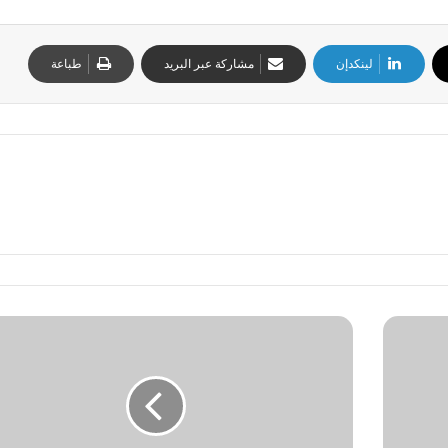
لينكدإن
مشاركة عبر البريد
طباعة
ا
ل
ك
و
ن
ا