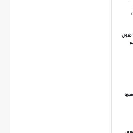
ى
ا تقول
م
معها
وم،