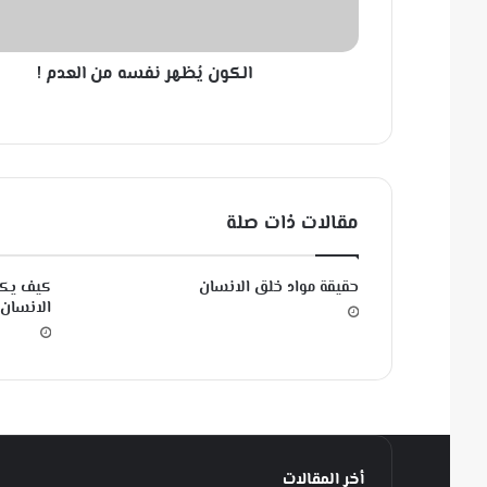
ظ
ه
ر
الكون يُظهر نفسه من العدم !
ن
ف
س
ه
م
ن
ا
مقالات ذات صلة
ل
ع
د
حقيقة مواد خلق الانسان
كيف يكو
م
الانسان 
!
أخر المقالات