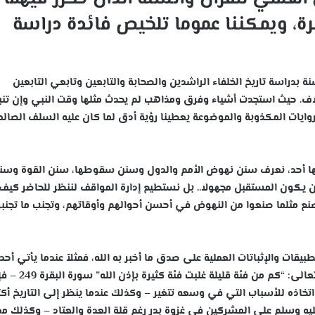
رة، ويمكننا عموما تلخيص فائدة دراسة
ة بدراسة تاريخ الخلفاء الراشدين والصحابة والتابعين وتابعي التابعين
ف. حيث استجدت أشياء وفرق ومذاهب لم يحدث مثلها وقت النبي وإن تنبأ
روايات المكذوبة والموضوعة يعطينا رؤية أدق لما كان عليه السلف الصالح
لت منها أحد، نعرف سنن نهوض الأمم والدول وسنن سقوطها، سنن القوة وسن
لن يكون المستقبل مجهولا.. بل نستطيع إدارة المواقف لننظر للحاضر كيف 
نع مثلما صنعوا من النهوض في أحسن أحوالهم وأوقاتهم، وتجنب ما تجنبو
طبيقات والإثباتات العملية على صدق ما أخبر به الله، فمثلاً عندما يأتي أحد 
الأمة ذو الإيمان والعقيدة الضعيفين ثم يقرأ قول الله تعالى: “كم من فئة قليلة غلبت ف
تخاذه للأسباب التي في وسعه تتغير – وكذلك عندما ينظر إلى التاريخ أكث
يه وسلم على المشركين في غزوة بدر رغم قلة العدة والعتاد – وكذلك م