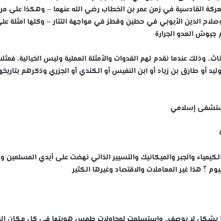
ركة القادسية في زمن عمر بن الخطاب رضي الله عنهما – وهكذا على مر
وصلاح الدين الأيوبي في حطين وقطز في مواجهة التتار – وكلها امثلة عل
 جيوش العدو الجرارة
إناث.. وذلك عندما نقدم لهم القدوات والأمثلة العملية وليس الخيالية، فمثل
وليد أو طارق بن زياد أو ابن النفيس أو الكندي أو الجزري وذكرهم بتاريخه
مستشفى إسلامي
لكيمياء والجبر والميكانيك والتسيير الذاتي نهضت على أيدي المسلمين و
وم ؟ هذا غير المعاملات والاقتصاد وغيرها الكثير
ها بشكل لا يوصف.. واستسلمت لمحاولات طمس هويتها في كل مكان الي