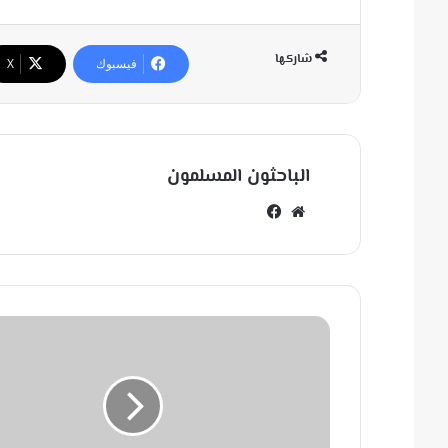
شاركها
فيسبوك
‫X
الباحثون المسلمون
مو
في
قع
سب
الوي
وك
ب
ا
ل
ك
و
ن
يُ