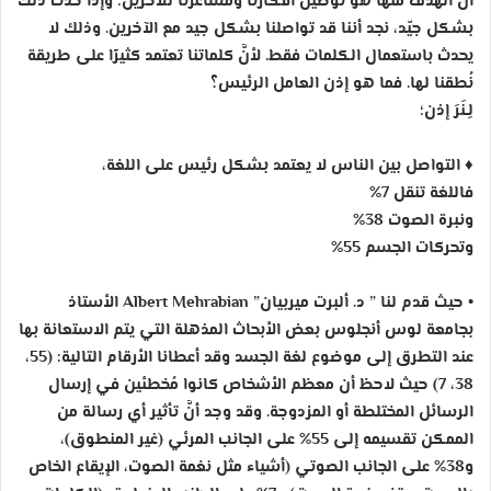
أنَّ الهدف منها هو توصيل أفكارنا ومشاعرنا للآخرين؛ وإذا حدث ذلك
ب
ب
بشكل جيّد، نجد أننا قد تواصلنا بشكل جيد مع الآخرين. وذلك لا
ر
ر
يحدث باستعمال الكلمات فقط. لأنَّ كلماتنا تعتمد كثيرًا على طريقة
ي
ي
نُطقنا لها. فما هو إذن العامل الرئيس؟
د
د
لِـنَرَ إذن؛
ا
ا
إ
إ
ل
ل
♦️
التواصل بين الناس لا يعتمد بشكل رئيس على اللغة،
ك
ك
فاللغة تنقل 7%
ت
ت
ونبرة الصوت 38%
ر
ر
وتحركات الجسم 55%
و
و
ن
ن
• حيث قدم لنا ” د. ألبرت ميربيان” Albert Mehrabian الأستاذ
ي
ي
بجامعة لوس أنجلوس بعض الأبحاث المذهلة التي يتم الاستعانة بها
ا
ا
عند التطرق إلى موضوع لغة الجسد وقد أعطانا الأرقام التالية: (55،
38، 7) حيث لاحظ أن معظم الأشخاص كانوا مُخطئين في إرسال
الرسائل المختلطة أو المزدوجة. وقد وجد أنَّ تأثير أي رسالة من
الممكن تقسيمه إلى 55% على الجانب المرئي (غير المنطوق)،
و38% على الجانب الصوتي (أشياء مثل نغمة الصوت، الإيقاع الخاص