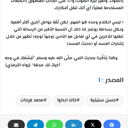
بالصوت، وتغير نبرة الصوت) و7% على الجانب المنطوق (الكلمات
المستخدمة فعلياً) أي أنك تنقل أفكارك.
• ليس الكلام وحده هو المهم، لكن ثَمَّة عوامل أخرى أكثر أهمية.
وبكل بساطة يوضح لنا ذلك أن النسبة الأكبر من الرسالة التي
ننقلها للآخرين في أي تفاعل مع الناس (وجهاً لوجه) تَظهر من خلال
إشارات الجسد أو (حديث الجسد).
وهذا يُذَكِّرنا بحديث النبي صلّى الله عليه وسلم ”تَبَسُّمُكَ في وجه
أخيكَ لك صدقة“ {رواه الترمذي}.
المصدر :
1
حسن ستيتية
خالد ابداوا
محمد فرحات