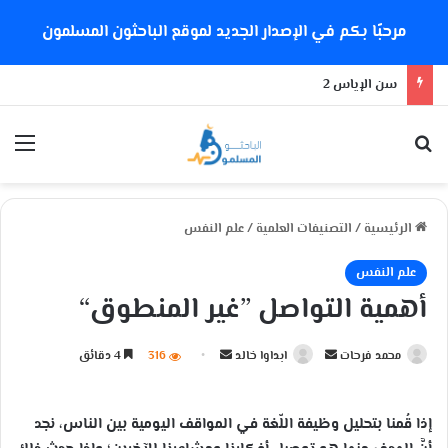
مرحبًا بكم في الإصدار الجديد لموقع الباحثون المسلمون
سن الإياس 2
بحث عن
الق
الرئيسية
/
التصنيفات العلمية
/
علم النفس
علم النفس
أهمية التواصل ”غير المنطوق“
محمد فرحات
أ
ابداوا خالد
أ
316
4 دقائق
ر
ر
س
س
إذا قُمنا بتحليل وظيفة اللّغة في المواقف اليومية بين الناس، نجد
ل
ل