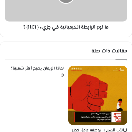
.
ا
.
ل
و
ر
ي
ا
س
ما نوع الرابطة الكيميائية في جزيء ( HCl) ؟
ب
ت
ط
م
ة
ر
ا
مقالات ذات صلة
ا
ل
ل
ك
ل
ي
لماذا الإيمان يصبح أكثر شعبية؟
غ
م
ز
ي
.
ا
ئ
ي
ة
ف
ي
ج
ز
1_الأب السيئ، بوصفه عامل خطر