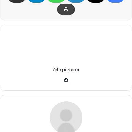
محمد فرحات
في
سب
وك