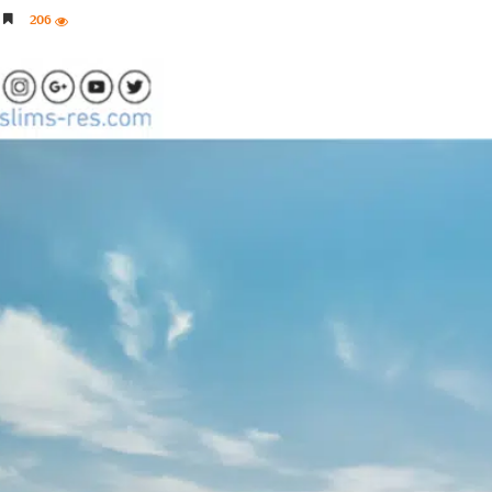
206
3 دقائق