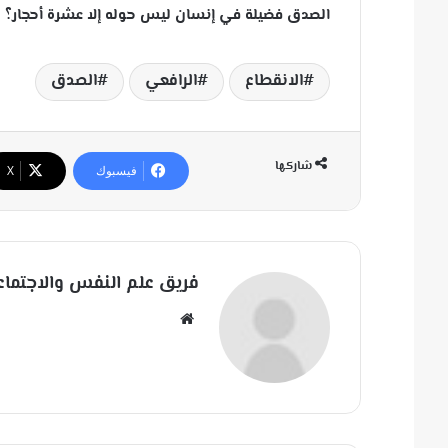
الصدق فضيلة في إنسان ليس حوله إلا عشرة أحجار؟
الانقطاع
الرافعي
الصدق
شاركها
فيسبوك
‫X
فريق علم النفس والاجتماع
مو
قع
الوي
ب