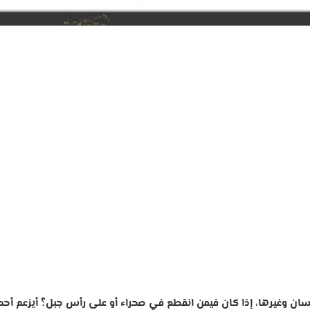
لإحسان وغيرها، إذا كان فيمن انقطع في صحراء أو على رأس جبل؟ أيزعم أحد