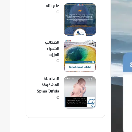
علم الله
الطحالب
الخضراء
المزرّقة
السنسنة
المشقوقة
Spina Bifida