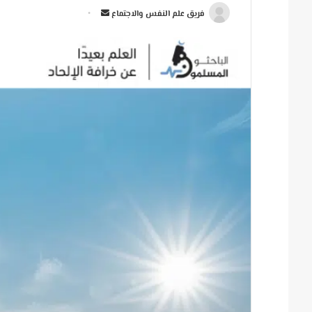
أ
فريق علم النفس والاجتماع
ر
س
ل
ب
ر
ي
د
ا
إ
ل
ك
ت
ر
و
ن
ي
ا