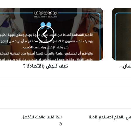
ك
ي
ف
ن
ن
ه
ض
ب
ا
سان...
كيف ننهض باقتصادنا ؟
ق
ت
ص
ا
د
ن
ا
؟
س بالعِلم أحسنهم تأديبًا
ابدأ تغيير عالمك للأفضل