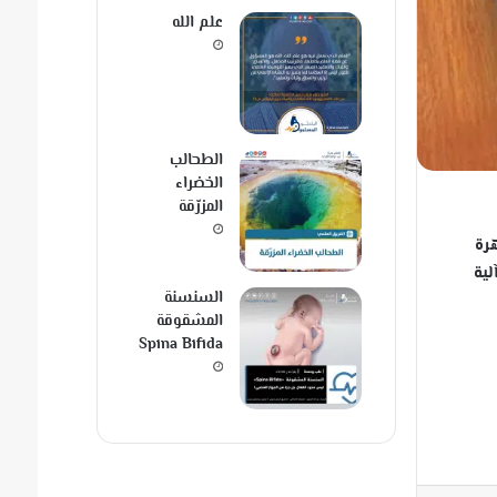
علم الله
الطحالب
الخضراء
المزرّقة
هرة
لية
السنسنة
المشقوقة
Spina Bifida