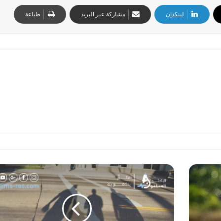
لينكدإن
مشاركة عبر البريد
طباعة
ح
ك
م
ة
ا