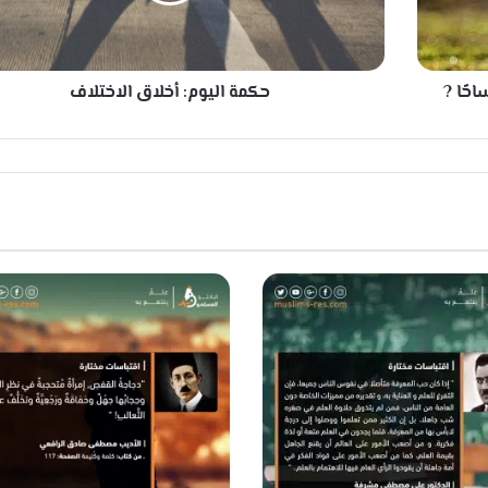
ل
ي
و
م
حًا ?
حكمة اليوم: أخلاق الاختلاف
:
أ
خ
ل
ا
ق
ا
ل
ا
خ
ت
ل
ا
ف