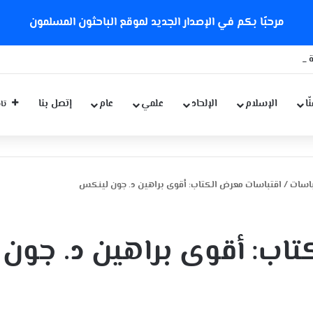
مرحبًا بكم في الإصدار الجديد لموقع الباحثون المسلمون
 كورونا الجديدة
ّا
الإسلام
الإلحاد
علمي
عام
إتصل بنا
تاب
باسات
/
اقتباسات معرض الكتاب: أقوى براهين د. جون لينكس
اب: أقوى براهين د. جون