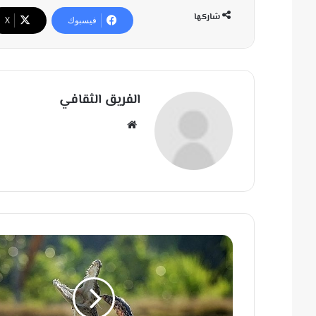
شاركها
فيسبوك
‫X
الفريق الثقافي
مو
قع
الوي
ب
ف
ي
ل
ق
ط