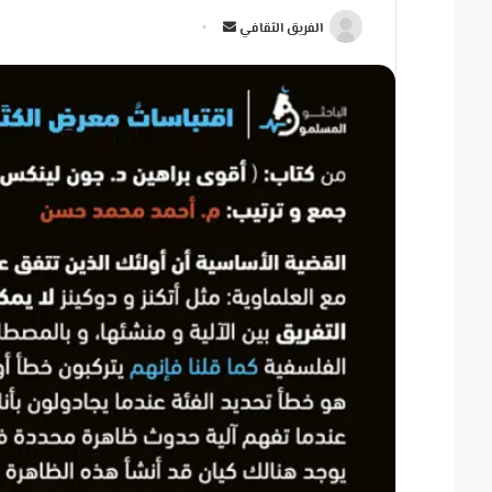
أ
الفريق الثقافي
ر
س
ل
ب
ر
ي
د
ا
إ
ل
ك
ت
ر
و
ن
ي
ا