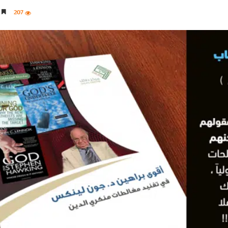
207
4 دقائق