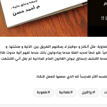
وية: مثل أتكنز و دوكينز لا يمكنهم التفريق بين: الآلية و منشئها، و
ياَ ،هو خطأ تحديد الفئة عندما يجادولون بأنك عندما تفهم آلية حدوث ظا
ندما اكتشف إسحاق نيوتن القانون العام للجاذبية لم يقل أني اكتشفت آ
ه أكثر تقديساً لله الذي صممها لتعمل هكذا.
ت
براهين
علمانية
علموية