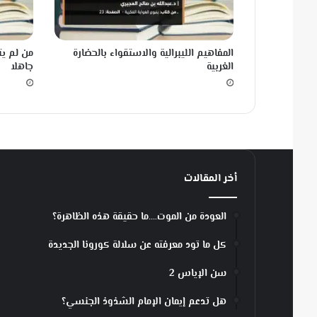
ا
ج
م
المفاهيم الليبرالية والاستقواء بالحضارة
من لم ي
ت
الغربية
جاهلا
م
س
ا
حً
ا
?
أخر المقالات
العودة من الموت….ما حقيقة هذه الظاهرة؟
كل ما تود معرفته عن سلالة كورونا الجديدة
سن الإياس 2
هل تدعم إيمان الإمام الشذوذ الجنسي؟