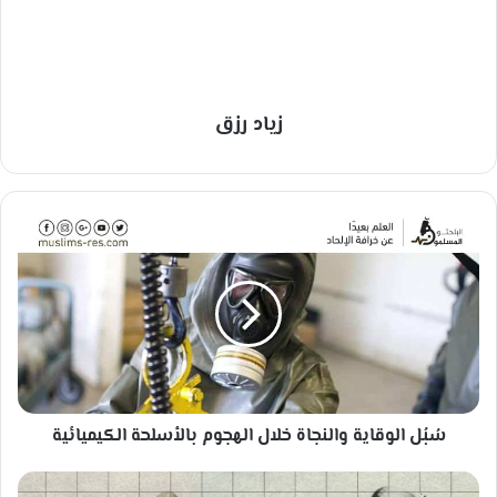
زياد رزق
سُ
بُ
ل
ا
ل
و
ق
ا
ي
سُبُل الوقاية والنجاة خلال الهجوم بالأسلحة الكيميائية
ة
و
ا
أ