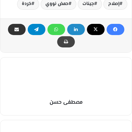
إصلاح
جينات
حمض نووي
خردة
مصطفى حسن