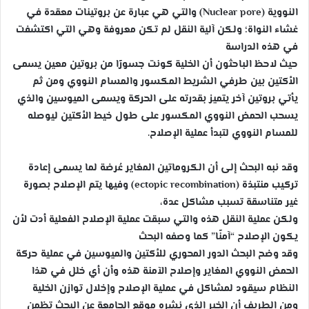
النووية (Nuclear pore) والتي هي عبارة عن بروتينات معقدة في
غشاء النواة؛ ولكن آلية النقل لم تكن معروفة وهي التي اكتشفت
في هذه الدراسة
حيث لاحظ الباحثون أن الخلية كونت جسورًا من بروتين معين يسمى
الأكتين بين طرفي الشريط المكسور والمسام النووي ومن ثم
يأتي بروتين آخر يتميز بقدرته على الحركة ويسمى الميوسين والذي
يسحب الحمض النووي المكسور على طول خيط الأكتين ليوصله
للمسام النووي لتبدأ عملية الإصلاح.
وقد نبه البحث إلى أن الكروماتين المغاير عُرضة لما يسمى إعادة
تركيب منتبذة (ectopic recombination) وفيها يتم الإصلاح بصورة
غير متناسقة تسبب مشاكل عدة،
ولكن عملية النقل هذه والتي سبقت عملية الإصلاح الفعلية أدت لأن
يكون الإصلاح “آمنًا” كما وصفه البحث
وقد وضح البحث الدور المحوري للأكتين والميوسين في عملية حركة
الحمض النووي المغاير وإصلاح الآمنة هذه وأن أي خلل في هذا
النظام سيقود لمشاكل في عملية الإصلاح وإخلال توازن الخلية
ومن الطريف أن الخبر الذي نشره موقع الجامعة عن البحث تظمن