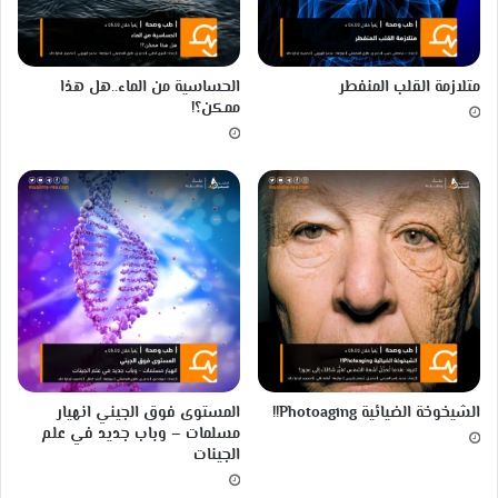
ح
ة
ا
ل
متلازمة القلب المنفطر
الحساسية من الماء..هل هذا
ك
ممكن؟!
ي
م
ي
ا
ئ
ي
ة
الشيخوخة الضيائية Photoaging!!
المستوى فوق الجيني انهيار
مسلمات – وباب جديد في علم
الجينات