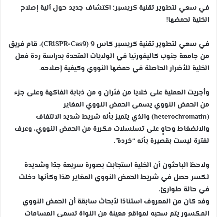
في سعي لتطوير تقنية كريسبر؛ اكتشاف جديد حول آلية إصلاح
الخلية لحمضها!
في سعي لتطوير تقنية كريسبر كاس 9 (CRISPR-Cas9)، قام فريق
من جامعة جنوب كاليفورنيا في الولايات المتحدة بدراسة ردة فعل
الخلية للأضرار الحاصلة في حمضها النووي وكيفية إصلاحه.
وأجريت العملية على خلايا من فئران و من ذبابة الفاكهة وعلى جزء
من الحمض النووي يسمى الحمض النووي المغاير
(heterochromatin) والذي يتميز بأنه شريط شديد الالتفاف
والانضغاط وحاوٍ على تسلسلات مكررة من الحمض النووي، وعرف
لفترة ليست بقصيرة بأنه “خردة”.
ولاحظ الباحثون أن الخلية استجابت بصورة سريعة جدًا وشديدة
لكسر حصل في شريط الحمض النووي المغاير هذا وكأنها دخلت
في حالة طوارئ.
وفد كان من المعروف استنادًا لأبحاث سابقة أن الحمض النووي
المكسور يتم سحبه لمواقع معينة من النواة تسمى المسامات