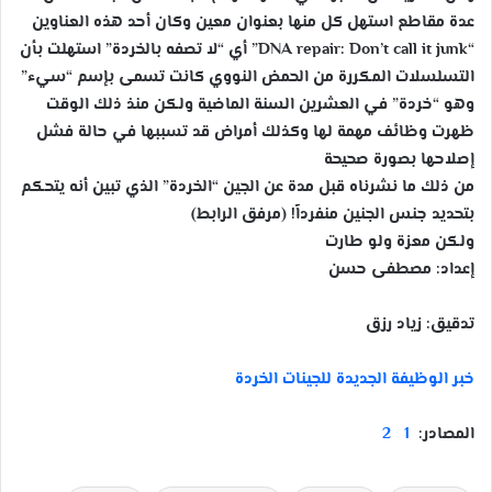
عدة مقاطع استهل كل منها بعنوان معين وكان أحد هذه العناوين
“DNA repair: Don’t call it junk” أي “لا تصفه بالخردة” استهلت بأن
التسلسلات المكررة من الحمض النووي كانت تسمى بإسم “سيء”
وهو “خردة” في العشرين السنة الماضية ولكن منذ ذلك الوقت
ظهرت وظائف مهمة لها وكذلك أمراض قد تسببها في حالة فشل
إصلاحها بصورة صحيحة
من ذلك ما نشرناه قبل مدة عن الجين “الخردة” الذي تبين أنه يتحكم
بتحديد جنس الجنين منفرداً! (مرفق الرابط)
ولكن معزة ولو طارت
إعداد: مصطفى حسن
تدقيق: زياد رزق
خبر الوظيفة الجديدة للجينات الخردة
المصادر:
1
2