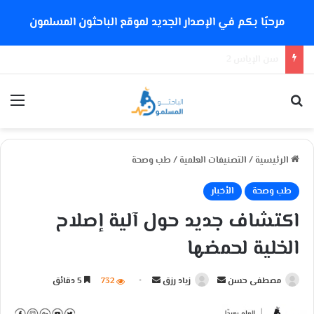
مرحبًا بكم في الإصدار الجديد لموقع الباحثون المسلمون
هل تدعم إيمان الإمام الشذوذ الجنسي؟
بحث عن
الق
الرئيسية
/
التصنيفات العلمية
/
طب وصحة
طب وصحة
الأخبار
اكتشاف جديد حول آلية إصلاح
الخلية لحمضها
مصطفى حسن
أ
زياد رزق
أ
732
5 دقائق
ر
ر