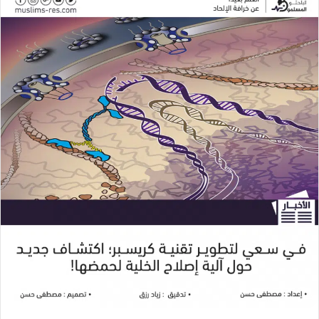
س
س
ل
ل
ب
ب
ر
ر
ي
ي
د
د
ا
ا
إ
إ
ل
ل
ك
ك
ت
ت
ر
ر
و
و
ن
ن
ي
ي
ا
ا