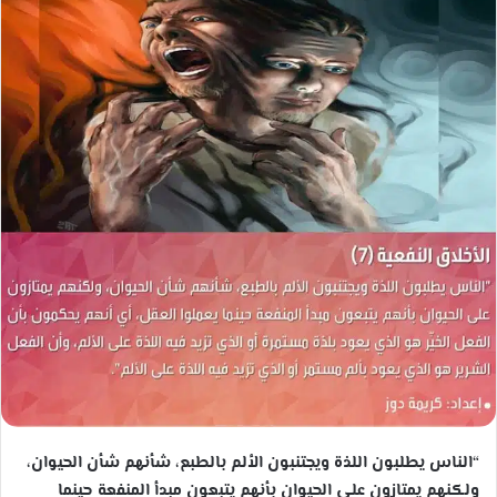
“الناس يطلبون اللذة ويجتنبون الألم بالطبع، شأنهم شأن الحيوان،
ولكنهم يمتازون على الحيوان بأنهم يتبعون مبدأ المنفعة حينما