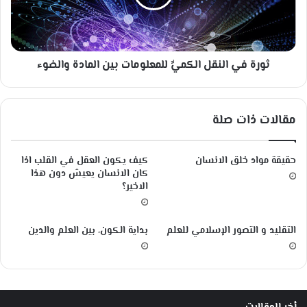
ح
ي
ا
ا
ل
ل
ك
ن
ه
ثورة في النقل الكميِّ للمعلومات بين المادة والضوء
ق
ر
ل
ب
ا
ي
ل
مقالات ذات صلة
ة
ك
؟
م
يِّ
حقيقة مواد خلق الانسان
كيف يكون العقل في القلب اذا
ل
كان الانسان يعيش دون هذا
ل
الاخير؟
م
ع
ل
التقليد و التصور الإسلامي للعلم
بداية الكون، بين العلم والدين
و
م
ا
ت
ب