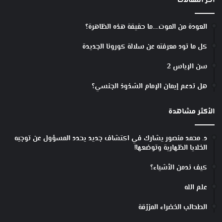
أخر المقالات
ي
ن
ا
العودة من الموت….ما حقيقة هذه الظاهرة؟
ل
م
كل ما تود معرفته عن سلالة كورونا الجديدة
ا
د
سن الإياس 2
ة
و
هل تدعم إيمان الإمام الشذوذ الجنسي؟
ا
ل
الأكثر مشاهدة
ض
و
ء
د. محمد منصور يشارك في اكتشاف جديد يحدد المسؤول عن توجيه
الخلايا الظهارية وتوضعها!
كيف ندمن الأشياء؟
علم الله
الطحالب الخضراء المزرّقة