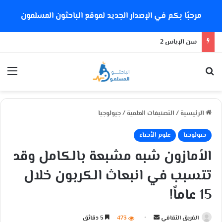
مرحبًا بكم في الإصدار الجديد لموقع الباحثون المسلمون
سن الإياس 2
بحث عن
الق
الرئيسية
/
التصنيفات العلمية
/
جيولوجيا
جيولوجيا
علوم الأحياء
الأمازون شبه مشبعة بالكامل وقد
تتسبب في انبعاث الكربون خلال
15 عاماً!
الفريق الثقافي
أ
473
5 دقائق