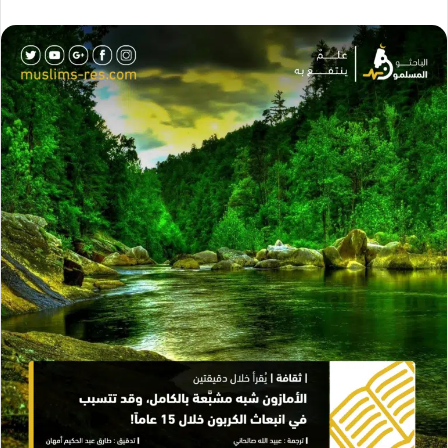
ر
س
ل
ب
ر
ي
د
ا
إ
ل
ك
ت
ر
و
ن
ي
ا