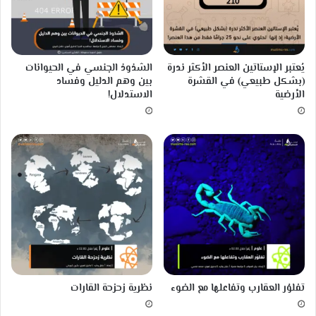
ن
ا
ب
ص
يُعتبر الإستاتين العنصر الأكثر ندرة
الشذوذ الجنسي في الحيوانات
و
(بشكل طبيعي) في القشرة
بين وهم الدليل وفساد
ر
الأرضية
الاستدلال!
ةِ
ك
ا
ت
بٍ
يُ
س
طّ
رُ
أ
ف
ك
ا
تفلوُر العقارب وتفاعلها مع الضوء
نظرية زحزحة القارات
رَ
ه