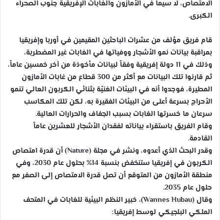
الامتصاص، لا سيما في الأمازون والغابات الإفريقية جنوب الصحراء
الكبرى.
قام فريق مؤلف من عشرات الباحثين المقيمين في أوربا وإفريقيا
بمراقبة بيانات نمو الأشجار ووفياتها في الغابات غير المضطربة،
وذلك في 11 دولة إفريقية وفقاً لبيانات مأخوذة من آخر خمسين عاماً،
ثم قارنوا تلك البيانات مع أكثر من 300 قطاع من غابات الأمازون
المطيرة، فوجدوا أنه في البيئات الغنيّة بثنائي الكربون العالي تنمو
الأحراج بسرعة أعلى من البيئات الفقيرة به، لكن تلك المكاسب
سرعان ما خسرتها الغابات بسبب الجفاف والحرارات العالية.
وقام الفريق باستقراء بياناته لفقدان الأشجار للعشرين عاماً
القادمة.
وقدر البحث الذي أعدوه، ونشر في مجلة (Nature) أن قدرة امتصاص
الكربون في إفريقيا ستنخفض بنسبة 14% بحلول عام 2030، وفي
منطقة الأمازون من المتوقع أن تصل قدرة الامتصاص إلى الصفر مع
حلول عام 2035.
وقال (Wannes Hubau)، خبير النظم البيئية للغابات في المتحف
الملكي البلجيكي لوسط إفريقيا: