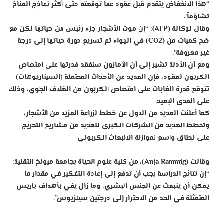
“هذا الانخفاض يتقدم قبل عقود عما توقعته حتى أكثر نماذج المناخ
تشاؤماً”.
وقال لوكالة (AFP): “إن موت الأشجار جزء رئيس من حياتها لكن مع
ضخ كميات من (CO2) في الهواء تم تسريع دورة حياتها إلى درجة
غير معروفة”.
ومع أن الأدلة تشير إلى أن الأمازون ستفقد قدرتها على امتصاص
الكربون لعقود، فإن العديد من الأحداث المحتملة (السيناريوهات)
تتوقع قدرة الغابات على امتصاص الكربون من الغلاف الجوي، وذلك
على المدى البعيد.
كما أعلنت العديد من الدول عن خطط لزراعة المزيد من الأشجار،
وتخطط العديد من الشركات الكبرى للعديد من مشاريع التحريج
على نطاق واسع لموازنة الانبعاث الكربوني.
وقالت (Anja Rammig)، من كلية علوم الحياة بجامعة ميونخ التقنية:
“إن نتائج الدراسة يجب أن تدفع إلى إعادة التفكير في مقدار ما
يمكن أن ينبعث عن الجنس البشري، وما زال يفي بأهداف باريس
المتمثلة في الحد من الاحترار إلى درجتين سيلزيوس”.