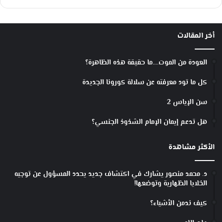
و
ف
ن
أخر المقالات
ج
ا
نُ
العودة من الموت….ما حقيقة هذه الظاهرة؟
ا
ل
كل ما تود معرفته عن سلالة كورونا الجديدة
ق
ه
سن الإياس 2
و
ةِ
هل تدعم إيمان الإمام الشذوذ الجنسي؟
ي
ر
الأكثر مشاهدة
ا
ف
قُ
د. محمد منصور يشارك في اكتشاف جديد يحدد المسؤول عن توجيه
ه
الخلايا الظهارية وتوضعها!
ي
ش
كيف ندمن الأشياء؟
ر