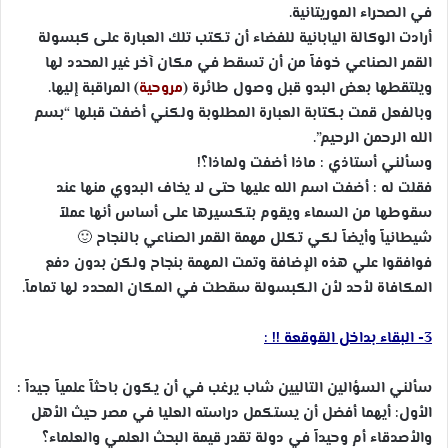
في الصحراء الموريتانية.
أرادت الوكالة اليابانية للفضاء أن تكتب تلك العبارة على كبسولة
القمر الصناعي خوفاً من أن تسقط في مكان آخر غير المحدد لها
ويلتقطها بعض البدو قبل وصول طائرة (
مروحية
) المراقبة إليها.
وبالفعل قمت بكتابة العبارة المطلوبة ولكني أضفت قبلها “بسم
الله الرحمن الرحيم”.
وسألني أستاذي : ماذا أضفت ولماذا؟!
فقلت له : أضفت اسم الله عليها حتى لا يخاف البدوي منها عند
سقوطها من السماء ويقوم بتكسيرها على أساس أنها عملاً
شيطانياً وأيضاً لكي تكلل مهمة القمر الصناعي بالنجاح 🙂
فوافقوا علي هذه الإضافة وتمت المهمة بنجاح ولكن بدون دفع
المكافاة لأحد لأن الكبسولة سقطت في المكان المحدد لها تماماً.
3- البقاء بداخل القوقعة !! :
سألني السؤالين التاليين شاب يرغب في أن يكون باحثاً علمياً جيداً :
الأول: أيهما أفضل أن يستكمل دراسته العليا في مصر حيث الأهل
والأصدقاء أم وحيداً في دولة تقدر قيمة البحث العلمي والعلماء؟