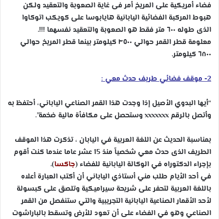
فضاء أمريكية على المريخ أمر فى غاية الصعوبة والتعقيد ولكن
هبوط المركبة الفضائية اليابانية هايابوسا على كويكب اتوكاوا
الذى طوله ٦٠٠ متر فقط هو الصعوبة والتعقيد نفسهما !!!.
معلومة قطر القمر حوالي ٣٥٠٠ كيلومتر بينما قطر المريخ حوالي
٦٨٠٠ كيلومتر.
2- موقف فضائي طريف حدث معي :
“أيها البدوي الأصيل إذا وجدت هذا القمر الصناعي الياباني، أحتفظ به
وأتصل بالرقم xxxxxxx وستحصل على مكافأة مالية ضخمة”.
بمناسبة الحديث عن اللغة العربية في اليابان ، تذكرت هذا الموقف
الطريف الذى حدث معي شخصياً منذ 15 عشر عاما عندما كنت أقوم
بإجراء الدكتوراه في الوكالة اليابانية للفضاء (
جاكسا
).
في أحد الأيام طلب مني أستاذي الياباني أن أكتب العبارة أعلاه
باللغة العربية لتحفر على شريحة سيراميكية وتلصق على كبسولة
لأحد الأقمار الصناعية اليابانية التجريبية والتي ستنفصل من القمر
الصناعي وهو في الفضاء على أن تعود للأرض وتسقط بالباراشوت