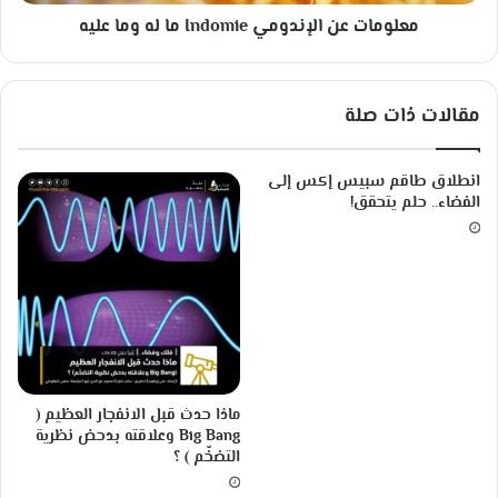
ن
ن
ت
معلومات عن الإندومي Indomie ما له وما عليه
ا
ف
ل
ي
إ
ا
ن
مقالات ذات صلة
م
د
ت
و
ح
م
انطلاق طاقم سبيس إكس إلى
ا
ي
الفضاء.. حلم يتحقق!
ن
I
ا
n
ل
d
ت
o
و
m
ف
i
ل
e
م
ا
ماذا حدث قبل الانفجار العظيم (
ل
Big Bang وعلاقته بدحض نظرية
ه
التضخّم ) ؟
و
م