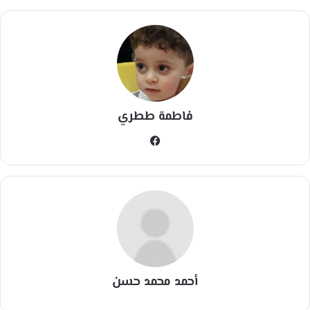
فاطمة ططري
في
سب
وك
أحمد محمد حسن