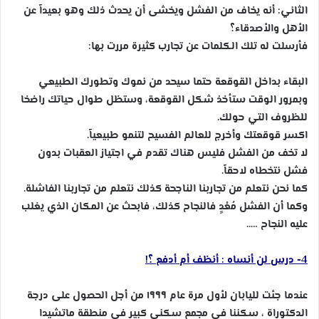
الثاني: أنه يخاف من الفشل ويخشى أن يحدث ذلك وهو بعيداً عن
الأهل والأصدقاء؟
فأرسلت له تلك الكلمات عن تجارب كثيرة مررت بها:
البقاء بداخل القوقعة حتما سيحد من نموك وتطورك الطبيعي
وبمرور الوقت ستأخذ شكل القوقعة، وستظل طوال حياتك راضخا
للظروف التي حولك.
اكسر قوقعتك وأخرج للعالم الفسيح لتنمو طبيعياً.
لا تخف من الفشل فليس هناك تقدم في اجتياز العقبات بدون
فشل نتخطاه لاحقاً.
كما نحن نتعلم من تجاربنا الناجحة كذلك نتعلم من تجاربنا الفاشلة.
وكما أن الفشل مُعْدٍ فالنجاح كذلك، فابحث عن المكان الذي يغلب
عليه النجاح …..
4- درس لن أنساه : أنظف أم أدفع ؟!
عندما جئت لليابان لأول مرة عام ١٩٩٩ من أجل الحصول على درجة
الدكتوراة ، سكننا فى مجمع سكني كبير فى منطقة ماتشيدا