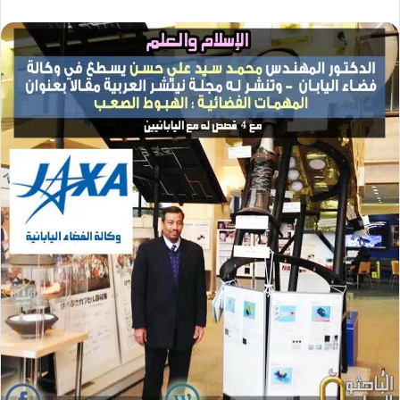
ر
ر
س
س
ل
ل
ب
ب
ر
ر
ي
ي
د
د
ا
ا
إ
إ
ل
ل
ك
ك
ت
ت
ر
ر
و
و
ن
ن
ي
ي
ا
ا