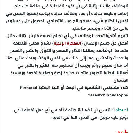
الوظائف والأكثر إثارة في أن تقود القاطرة في صناعة جزء منه.
إضافة وظيفة جديدة أو عدة وظائف جديدة بجانب بعضها البعض في
نفس النظام شيء مفيد ورائع وبل اقتصادي للحصول على مستوى
عالي من الأداء وبسعر مناسب.
لتفهم أهمية تعدد الوظائف في أي نظام نصنعه فليس هناك مثال
أفضل من جسم الإنسان (
المعجزة الإلهية
) لشرح معنى الأنظمة
متعددة الوظائف. يمكننا النظر والسمع والتذوق والشم واللمس
والحديث والمشي، وما إلى ذلك، في نفس الوقت وبأداء عالي. حقاً
أنه مثال عظيم ورائع ويجب أن نستلهم منه الكثير والكثير في
أعمالنا البحثية لتطوير منتجات جديدة زكية وصغيرة لخدمة ورفاهية
الإنسان.
هذه فلسفتي الشخصية في البحث أو النية البحثية
Personal
.
research
philosophy
نصيحة:
لا تنسى أن تضع نية خالصة لله في أي عمل تفعله لكى
تؤجر عليه مرتين، في الآخرة كما في الدنيا.
وأخيرا :