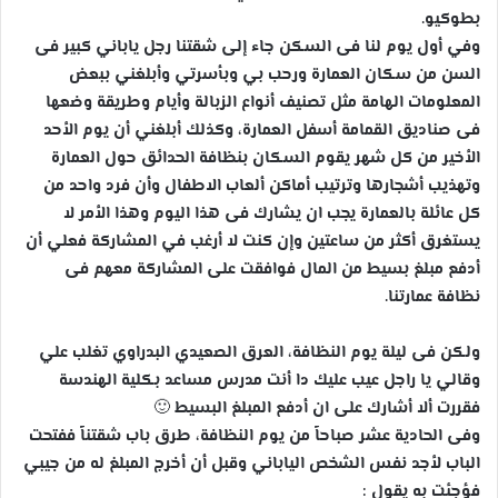
بطوكيو.
وفي أول يوم لنا فى السكن جاء إلى شقتنا رجل ياباني كبير فى
السن من سكان العمارة ورحب بي وبأسرتي وأبلغني ببعض
المعلومات الهامة مثل تصنيف أنواع الزبالة وأيام وطريقة وضعها
فى صناديق القمامة أسفل العمارة، وكذلك أبلغني أن يوم الأحد
الأخير من كل شهر يقوم السكان بنظافة الحدائق حول العمارة
وتهذيب أشجارها وترتيب أماكن ألعاب الاطفال وأن فرد واحد من
كل عائلة بالعمارة يجب ان يشارك فى هذا اليوم وهذا الأمر لا
يستغرق أكثر من ساعتين وإن كنت لا أرغب في المشاركة فعلي أن
أدفع مبلغ بسيط من المال فوافقت على المشاركة معهم فى
نظافة عمارتنا.
ولكن فى ليلة يوم النظافة، العرق الصعيدي البدراوي تغلب علي
وقالي يا راجل عيب عليك دا أنت مدرس مساعد بكلية الهندسة
فقررت ألا أشارك على ان أدفع المبلغ البسيط 🙂
وفى الحادية عشر صباحاً من يوم النظافة، طرق باب شقتناً ففتحت
الباب لأجد نفس الشخص الياباني وقبل أن أخرج المبلغ له من جيبي
فؤجئت به يقول :