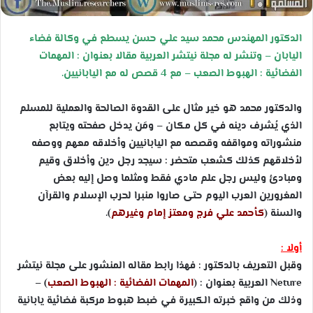
الدكتور المهندس محمد سيد علي حسن يسطع في وكالة فضاء
اليابان – وتنشر له مجلة نيتشر العربية مقالا بعنوان : المهمات
الفضائية : الهبوط الصعب – مع 4 قصص له مع اليابانيين
.
والدكتور محمد هو خير مثال على القدوة الصالحة والعملية للمسلم
الذي يُشرف دينه في كل مكان – ومَن يدخل صفحته ويتابع
منشوراته ومواقفه وقصصه مع اليابانيين وأخلاقه معهم ووصفه
لأخلاقهم كذلك كشعب متحضر : سيجد رجل دين وأخلاق وقيم
ومبادئ وليس رجل علم مادي فقط ومثلما وصل إليه بعض
المغرورين العرب اليوم حتى صاروا منبرا لحرب الإسلام والقرآن
والسنة (
كأحمد علي فرج ومعتز إمام وغيرهم
).
أولا :
وقبل التعريف بالدكتور : فهذا رابط مقاله المنشور على مجلة نيتشر
Neture
العربية بعنوان : (
المهمات الفضائية : الهبوط الصعب
) –
وذلك من واقع خبرته الكبيرة في ضبط هبوط مركبة فضائية يابانية