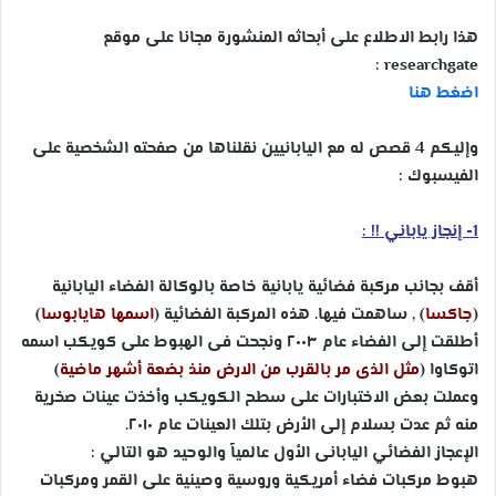
هذا رابط الاطلاع على أبحاثه المنشورة مجانا على موقع
:
researchgate
اضغط هنا
وإليكم 4 قصص له مع اليابانيين نقلناها من صفحته الشخصية على
الفيسبوك :
1- إنجاز ياباني !! :
أقف بجانب مركبة فضائية يابانية خاصة بالوكالة الفضاء اليابانية
(
جاكسا
) , ساهمت فيها. هذه المركبة الفضائية (
اسمها هايابوسا
)
أطلقت إلى الفضاء عام ٢٠٠٣ ونجحت فى الهبوط على كويكب اسمه
اتوكاوا (
مثل الذى مر بالقرب من الارض منذ بضعة أشهر ماضية
)
وعملت بعض الاختبارات على سطح الكويكب وأخذت عينات صخرية
منه ثم عدت بسلام إلى الأرض بتلك العينات عام ٢٠١٠.
الإعجاز الفضائي اليابانى الأول عالمياً والوحيد هو التالي :
هبوط مركبات فضاء أمريكية وروسية وصينية على القمر ومركبات