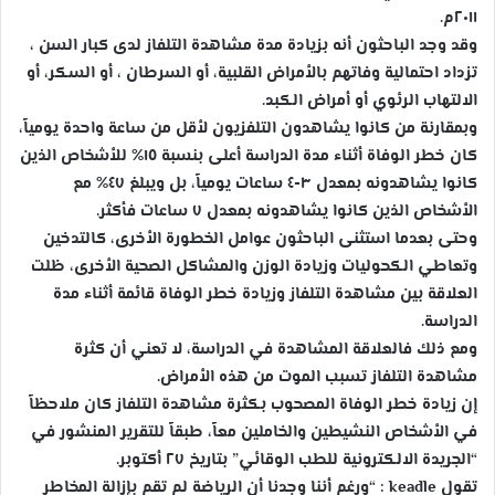
٢٠١١م.
وقد وجد الباحثون أنه بزيادة مدة مشاهدة التلفاز لدى كبار السن ،
تزداد احتمالية وفاتهم بالأمراض القلبية، أو السرطان ، أو السكر، أو
الالتهاب الرئوي أو أمراض الكبد.
وبمقارنة من كانوا يشاهدون التلفزيون لأقل من ساعة واحدة يومياً،
كان خطر الوفاة أثناء مدة الدراسة أعلى بنسبة ١٥% للأشخاص الذين
كانوا يشاهدونه بمعدل ٣-٤ ساعات يومياً، بل ويبلغ ٤٧% مع
الأشخاص الذين كانوا يشاهدونه بمعدل ٧ ساعات فأكثر.
وحتى بعدما استثنى الباحثون عوامل الخطورة الأخرى، كالتدخين
وتعاطي الكحوليات وزيادة الوزن والمشاكل الصحية الأخرى، ظلت
العلاقة بين مشاهدة التلفاز وزيادة خطر الوفاة قائمة أثناء مدة
الدراسة.
ومع ذلك فالعلاقة المشاهدة في الدراسة، لا تعني أن كثرة
مشاهدة التلفاز تسبب الموت من هذه الأمراض.
إن زيادة خطر الوفاة المصحوب بكثرة مشاهدة التلفاز كان ملاحظاً
في الأشخاص النشيطين والخاملين معاً، طبقاً للتقرير المنشور في
“الجريدة الالكترونية للطب الوقائي” بتاريخ ٢٧ أكتوبر.
تقول keadle : “ورغم أننا وجدنا أن الرياضة لم تقم بإزالة المخاطر