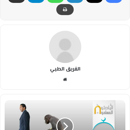
الفريق الطبي
مو
قع
الوي
ب
ا
س
ت
ح
ا