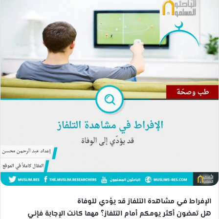
ل
ب
ر
ي
د
ا
إ
ل
ك
ت
ر
و
ن
ي
ا
الإفراط في مشاهدة التلفاز قد يؤدي للوفاة
هل تمضون أكثر يومكم أمام التلفاز؟ مهما كانت الإجابة فإني