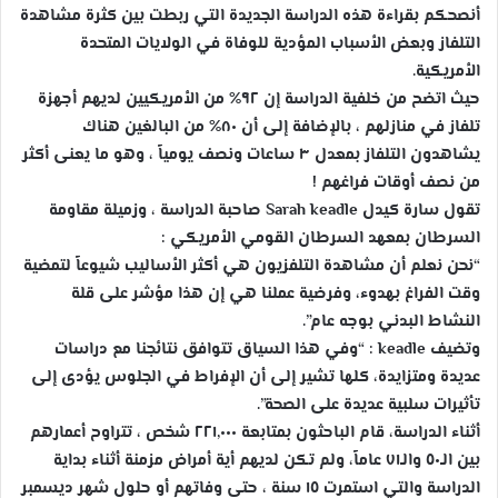
أنصحكم بقراءة هذه الدراسة الجديدة التي ربطت بين كثرة مشاهدة
التلفاز وبعض الأسباب المؤدية للوفاة في الولايات المتحدة
الأمريكية.
حيث اتضح من خلفية الدراسة إن ٩٢% من الأمريكيين لديهم أجهزة
تلفاز في منازلهم ، بالإضافة إلى أن ٨٠% من البالغين هناك
يشاهدون التلفاز بمعدل ٣ ساعات ونصف يومياً ، وهو ما يعنى أكثر
من نصف أوقات فراغهم !
تقول سارة كيدل Sarah keadle صاحبة الدراسة ، وزميلة مقاومة
السرطان بمعهد السرطان القومي الأمريكي :
“نحن نعلم أن مشاهدة التلفزيون هي أكثر الأساليب شيوعاً لتمضية
وقت الفراغ بهدوء، وفرضية عملنا هي إن هذا مؤشر على قلة
النشاط البدني بوجه عام”.
وتضيف keadle : “وفي هذا السياق تتوافق نتائجنا مع دراسات
عديدة ومتزايدة، كلها تشير إلى أن الإفراط في الجلوس يؤدى إلى
تأثيرات سلبية عديدة على الصحة”.
أثناء الدراسة، قام الباحثون بمتابعة ٢٢١,٠٠٠ شخص ، تتراوح أعمارهم
بين الـ٥٠ والـ٧١ عاماً، ولم تكن لديهم أية أمراض مزمنة أثناء بداية
الدراسة والتي استمرت ١٥ سنة ، حتى وفاتهم أو حلول شهر ديسمبر