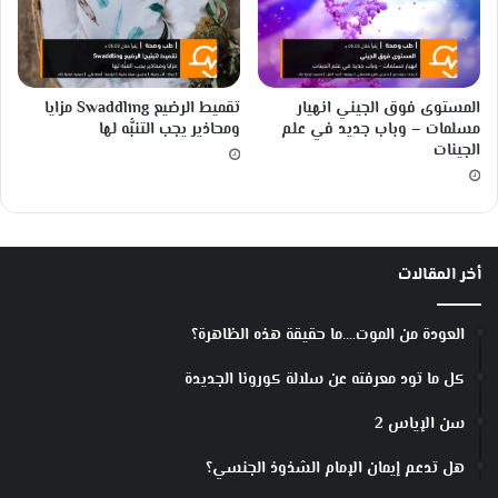
ا
ف
ة
ا
المستوى فوق الجيني انهيار
تقميط الرضيع Swaddling مزايا
ل
مسلمات – وباب جديد في علم
ومحاذير يجب التنبُّه لها
ت
الجينات
ط
و
ر
م
ن
أخر المقالات
ا
ل
أ
العودة من الموت….ما حقيقة هذه الظاهرة؟
س
ا
كل ما تود معرفته عن سلالة كورونا الجديدة
س
سن الإياس 2
هل تدعم إيمان الإمام الشذوذ الجنسي؟