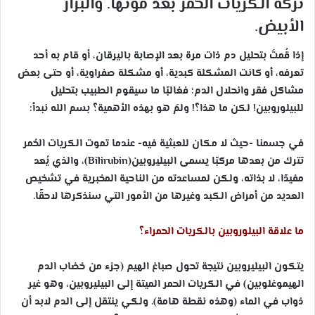
تركة الكريات الحمر بعد موتها. والبراز
الأبيض.
إذا قُمتَ بتحليل دم ذات مرة بعد الإصابة باليرقان، أو قام به أحد
تعرفه، أو كانت المشكلة كبدية، أو مشكلة صفراوية، أو حتى بعض
مشاكل فقر وانحلال الدم؛ فغالبًا ما سيقوم الطبيب بتحليل
للبيلوروبين! لكن ما هذا؟! ولمَ هو بهذه الأهمية؟ بسم الله نبدأ:
في جسمنا -حيث لا مكان للعبثية فيه- عندما تموت الكريات الحُمر
تترك من بعدها مركبًا يسمى البيليروبين(
Bilirubin)، والذي يُعد
مفيدًا، لا بذاته، ولكن لمساعدته من الناحية المخبرية في تشخيص
العديد من أمراض الكبد وغيرها من الأمور التي سنذكرها لاحقًا.
ما علاقة البيلوروبين بالكريات الحمراء؟
يتكون البيليروبين نتيجة تحول صباغ الهيم (جزء من خضاب الدم
الهيموغلوبين) في الكريات الحمر الميتة إلى البيليروبين، وهو غير
ذواب في الماء (وهذه نقطة هامة). ولكي ينتقل إلى الدم لابد أن