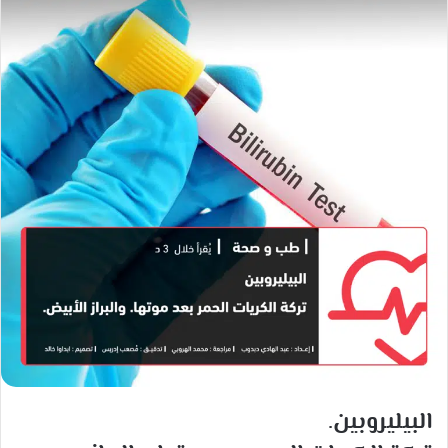
ب
ب
ر
ر
ي
ي
د
د
ا
ا
إ
إ
ل
ل
ك
ك
ت
ت
ر
ر
و
و
ن
ن
ي
ي
ا
ا
البيليروبين.