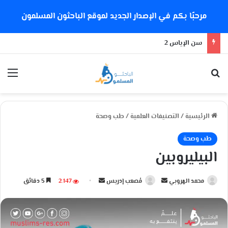
مرحبًا بكم في الإصدار الجديد لموقع الباحثون المسلمون
هل تدعم إيمان الإمام الشذوذ الجنسي؟
بحث عن
الق
الرئيسية
/
التصنيفات العلمية
/
طب وصحة
طب وصحة
البيليروبين
محمد الهروبي
أ
مُصعب إدريس
أ
2٬147
5 دقائق
ر
ر
س
س
ل
ل