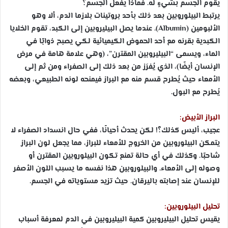
يقوم الجسم بشيءٍ له. فماذا يفعل الجسم؟
يرتبط البيلوروبين بعد ذلك بأحد بروتينات بلازما الدم، ألا وهو
الألبومين (Albumin). عندما يصل البيليروبين إلى الكبد، تقوم الخلايا
الكبدية بقرنه مع أحد الحموض الكيميائية لكي يصبح ذوابًا في
الماء، ويسمى “البيليروبين المقترن”، (وهي علامة هامة في مرض
الإنسان أيضًا)، الذي يُفرَز من بعد ذلك إلى الصفراء ومن ثم إلى
الأمعاء حيث يُطرح قسم منه مع البراز فيمنحه لونه الطبيعي، وبعضه
يُطرح مع البول.
البراز الأبيض:
عجيب، أليس كذلك؟! لكن يحدث أحيانًا، ففي حال انسداد الصفراء لا
يتمكن البيلوروبين من الخروج للأمعاء للبراز، مما يجعل لون البراز
شاحبًا. وكذلك في أي حالة تمنع تكون البيلوروبين المقترن أو
وصوله إلى الأمعاء. والبيلوروبين هذا نفسه ما يسبب اللون الأصفر
للإنسان عند إصابته باليرقان. حيث تزيد مستوياته في الجسم.
تحليل البيلوروبين:
يقيس تحليل البيليروبين كمية البيليروبين في الدم لمعرفة أسباب