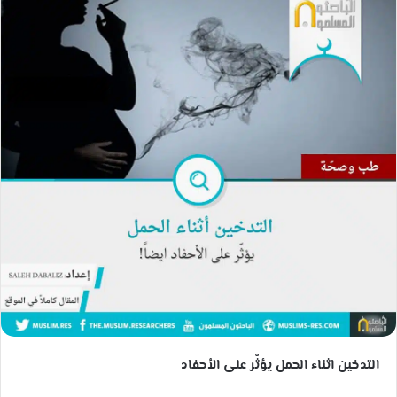
ل
ب
ر
ي
د
ا
إ
ل
ك
ت
ر
و
ن
ي
ا
التدخين اثناء الحمل يؤثّر على الأحفاد