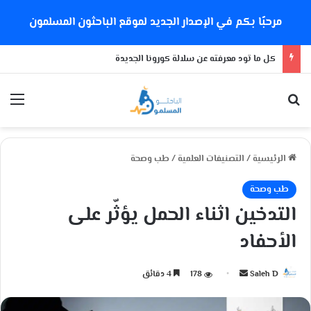
مرحبًا بكم في الإصدار الجديد لموقع الباحثون المسلمون
كل ما تود معرفته عن سلالة كورونا الجديدة
بحث عن
الق
الرئيسية
/
التصنيفات العلمية
/
طب وصحة
طب وصحة
التدخين اثناء الحمل يؤثّر على
الأحفاد
Saleh D
أ
178
4 دقائق
ر
س