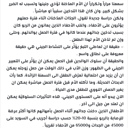
سمعنا مراراً وتكراراً ان الأم المدّخنة تؤذي جنينها وتسبب له الضرر
بشكل كبير، وان كان هذا التدخين سلبياً او مباشراً .
ولكن دراسة جديدة تقول، الجدّات المدّخنات اثناء فترة حملهم
يؤثرون على الأحفاد، واغلب الأحفاد الذين يعانون من الربو كان
بسبب تدخين جداتهم عندما كانوا في فترة الحمل بوالدتهم، وحتى
وإن لم تدّخن الأم لهذا الطفل .
– حقيقة ان تعاطي التبغ يؤثّر على النشاط الجيني هي حقيقة
معروفة على نطاق واسع .
والحقيقة أن سلوك الوالدين قبل الحمل يمكن ان يؤثّر على التعبير
الجيني في الظهور: وزن الأب في ذلك الوقت من حمل زوجته يمكن
ان أن يزيد من احتمالية تعرّض الطفل الى السمنة الزائدة، كما رأت
الابحاث الحديثة، وما تأكله الأم قبل فترة الحمل مباشرة يمكن ان
يغير الحمض النووي للطفل مدى الحياة .
الآن يبدو أنه على المستوى الجيني، هذه التأثيرات السلوكيّة يمكن
ان تمتد من جيل الى آخر .
الأطفال الذين دخنت جداتهم أثناء الحمل بأمهاتهم كانوا أكثر عرضة
للإصابة بالربو بنسبة 10-20% حسب دراسة أجريب في السويد على
45000 من الجدات و65000 من الأحفاد تقريباً .