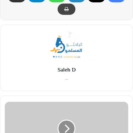
Saleh D
...
ا
ع
ت
ر
ا