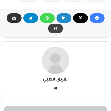
الفريق الطبي
مو
قع
الوي
ب
ك