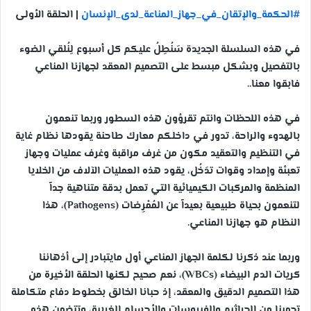
س
‫#‏
الحكمة_والإتقان_في_جهاز_المناعة_لدى_الإنسان‬
| الحلقة الأولى
ل
ب
في هذه السلسلة الجديدة سَنُطِلُ عليكم كل أسبوع لِنُلقي الضوء
ر
بالتفصيل وبشكل مبسط على التصميم المعقد لجهازنا المناعي
ي
فابقوا معنا..
د
ا
إ
في هذه اللحظات وانتم تقرؤون هذه السطور وربما تنعمون
ل
بالهدوء والراحة، تدور في داخلكم معارك طاحنة يقودها نظام غاية
ك
في التنظيم والتعقيد مكون من غرف مراقبة وغرف عمليات وجهاز
ت
تعبئة وإمداد وقوات تدَخُل، يقود هذه العمليات الآلاف من الخلايا
ر
المنظمة والمركبات الكيميائية التي تعمل بدقة متناهية جداً
و
لتنعمون بحياة طبيعية بعيداً عن المُمْرِضات (Pathogens)، هذا
ن
النظام هو جهازنا المناعي.
ي
ا
وربما عند ذكرنا لكلمة الجهاز المناعي أول مايتبادر إلى أذهاننا
كريات الدم البيضاء (WBCs)، نعم صحيح لكنها الحلقة الأخيرة من
هذا التصميم الدقيق والمعقد، إذ حبانا الخالق بخطوط دفاع متكاملة
تحمينا من الجراثيم والفيروسات والأجسام الغريبة، وتتضمن هذه