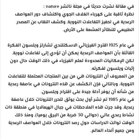
في مقالة نشرت حديثا في مجلة ناتشر nature :
نظرة ثاقبة على كهرباء الغلاف الجوي واكتشاف دور العواصف
الرعدية في تحفيز التفاعلات النووية, وكشف النقاب عن المصدر
الطبيعي للنظائر المشعة على الأرض.
في عام 1925 اقترح الفيزيائي الاسكتلندي تشارلز ويلسون الفكرة
القائلة بأن العواصف الرعدية يمكن أن تؤدي إلى تفاعلات نووية,
لكن الإمكانيات المحدودة لعلم الفيزياء في ذلك الوقت حال دون
إثبات ويلسون لفكرته.
من المعروف أن النترونات هي من بين المنتجات المحتملة للتفاعلات
النووية، وبالتالي فإن الكشف عن هذه النترونات في عاصفة رعدية
من شأنه أن يوفر أدلة جيدة على اقتراح ويلسون.
في عام 1985 تم نشر أول بحث يوثق لتحرر النترونات خلال عاصفة
رعدية, وقد جرت هذه الملاحظات في جبال الهيمالايا في منطقة ذات
نشاط رعدي عالي (حوالي 30 ضربة من البرق يوميا), ومنذ ذلك
الوقت توالت الدراسات حول رصد النترونات خلال العواصف الرعدية
ومن جميع أنحاء العالم.