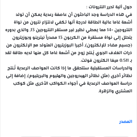
حول آلية تحرر النترونات :
في هذه الدراسة وجد الباحثون أن عاصفة رعدية يمكن أن تولد
أشعة غاما عالية الطاقة لدرجة أنها تكفي لانتزاع نترون من نواة
النتروجين -14 مما يعطي نظير غير مستقر النتروجين 13, والذي بدوره
يتحلل إلى نواة مستقرة من الكربون 13 مصدراً نيترينو وبوزيترون
(جسيم مضاد للإلكترون), أخيرا البوزيترون المتولد مع الإلكترون من
ذرات الغلاف الجوي يُـنتج زوج من أشعة غاما كل منها لديه طاقة تقد
بـ 0.511 ميغا الكترون فولت.
والدراسات المستقبلية ستتحقق ما إذا كانت العواصف الرعدية تُـنتج
نظائر أخرى (مثل نظائر الهيدروجين والهليوم والبريليوم), إضافة إلى
دراسة العواصف الرعدية في أجواء الكواكب الأخرى مثل كوكب
المشتري والزهرة.
المصدر