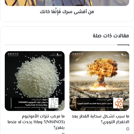
ل
ك
ث
من أفشى سرك فَإِنَّمَا خانك
فَ
ق
إِ
ب
نَّ
ا
مَ
مقالات ذات صلة
ل
ا
أ
خ
ب
ا
ي
ن
ض
ك
(
2
)
ما سبب تشكل سحابة الفطر بعد
ما مركب نترات الأمونيوم
الانفجار النووي؟
(NH4NO3)؟ وماذا يحدث له عندما
ينفجر؟