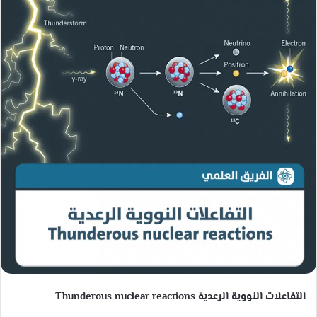
ب
ر
ي
د
ا
إ
ل
ك
ت
ر
و
ن
ي
ا
التفاعلات النووية الرعدية Thunderous nuclear reactions