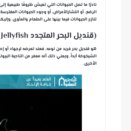
نادرًا ما تصل الحيوانات التي تعيش ظروفًا طبيعية إ
الرضع، أو انتشارالأمراض، أو وجود الحيوانات المفترسة
تنازع الحيوانات فيما بينها على الطعام والمأوى، وإليك
(قنديل البحر المتجدد Immortal Jellyfish)
هو قنديل بحر فريد من نوعه، فعند تعرضه لإجهاد أو إص
الشيخوخة أبداََ، ويعني ذلك أنه معمَر من الناحية البي
الأخرى.