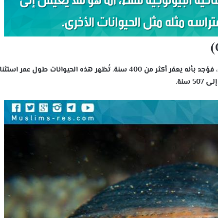
حُسب عُمر بعض العينات التي جمعت من قوقع المحيط، فوُجد بأنه يعمًر أكثر من 400 سنة. تُظهر هذه الحيوانات طول عمر 
سنة.