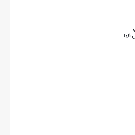
 في
ج عند بلوغها الـ100 عام، مما يعني أنها