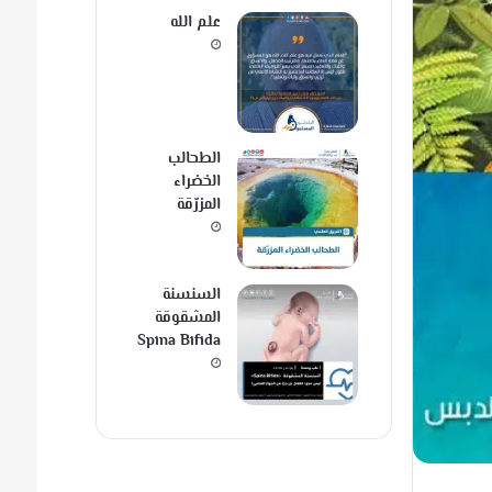
علم الله
الطحالب
الخضراء
المزرّقة
السنسنة
المشقوقة
Spina Bifida