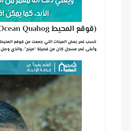
(قوقع المحيط Ocean Quahog)
وأعلى عُمر مسجل كان من فصيلة “مينج”، والذي وصل إلى 507 