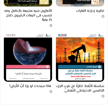
نظرية زحزحة القارات
الأمازون شبه مشبعة بالكامل وقد
تتسبب في انبعاث الكربون خلال
15 عاماً!
سلسلة النّفط: نظرةٌ عن قربٍ الجزء
ماذا سيحدث لو برُدَ لُبُّ الأَرض؟
الخامس: الاحتياطي النّفطي..