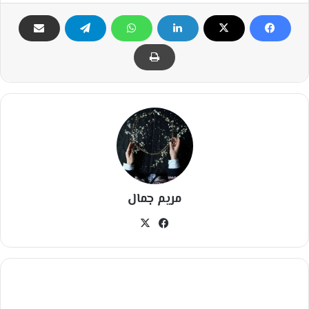
مريم جمال
في
‫X
سب
وك