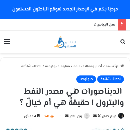
مرحبًا بكم في الإصدار الجديد لموقع الباحثون المسلمون
هل تدعم إيمان الإمام الشذوذ الجنسي؟
بحث عن
الق
الرئيسية
/
أخبار ومقالات عامة
/
معلومات وترفيه
/
اخطاء شائعة
اخطاء شائعة
جيولوجيا
الديناصورات هي مصدر النفط
والبترول ! حقيقةٌ هي أم خيالٌ ؟
مريم جمال
ت
أ
زين العُمر
أ
341
4 دقائق
ا
ر
ر