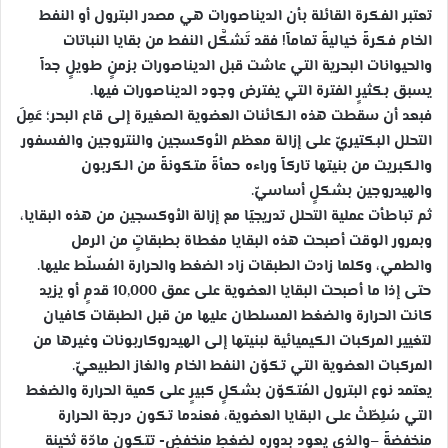
تعتبر الفكرة القائلة بأن الديناصورات هي مصدر البترول أو النفط
الخام فكرةً خياليةً تماماً! فقد تَشكَّل النفط من بقايا النباتات
والحيوانات البحرية التي عاشت قبل الديناصورات بزمنٍ طويلٍ جداً
يسبق بكثيرٍ الفترة التي يفترض وجود الديناصورات فيها.
فبعد أن سقطت هذه الكائنات العضوية الصغيرة إلى قاع البحر؛ عَمِلَ
التحلل البكتيريّ على إزالة معظم الأوكسجين والنتروجين والفسفور
والكبريت من بنيتها تاركاً وراءه حمأةً متكونةً من الكربون
والهيدروجين بشكلٍ أساسيّ.
ثم تباطأت عملية التحلل تدريجيًا مع إزالة الأوكسجين من هذه البقايا،
وبمرور الوقت أصبحت هذه البقايا مغطاة بطبقاتٍ من الرمل
والطمي، وكلما زادت الطبقات زاد الضغط والحرارة المُسلّط عليها.
حتى إذا ما أصبحت البقايا العضوية على عمق 10,000 قدمٍ أو يزيد
كانت الحرارة والضغط المسلطان عليها من قبل الطبقات كافيان
لتغيير المركبات الكيميائية لبنيتها إلى الهيدروكاربونات وغيرها من
المركبات العضوية التي تكوّن النفط الخام والغاز الطبيعيّ.
يعتمد نوع البترول المُتكوّن بشكلٍ كبيرٍ على كمية الحرارة والضغط
التي سُلِطّتْ على البقايا العضوية، فعندما تكون درجة الحرارة
منخفضةً –والذي يعود بدوره لضغطٍ منخفضٍ- تتكون مادّة ثخينة