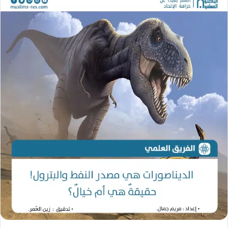
ب
س
س
ع
ل
ل
ع
ب
ب
ل
ر
ر
ى
ي
ي
X
د
د
ا
ا
إ
إ
ل
ل
ك
ك
ت
ت
ر
ر
و
و
ن
ن
ي
ي
ا
ا