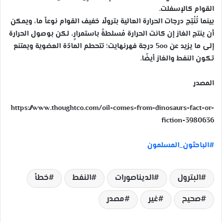
القوام كالإسفلت.
بينما تُنْتِج درجات الحرارة العالية بترولًا خفيف القوام نوعاً ما، ويمكن
أن ينتج الغاز إن كانت الحرارة مُسلطةً باستمرارٍ، لكن بوصول الحرارة
إلى ما يزيد عن 5oo درجة فهرنهايت؛ تتحطم المادّة العضوية ويمتنع
تكون النفط والغاز أيضًا.
المصدر
https://www.thoughtco.com/oil-comes-from-dinosaurs-fact-or-
fiction-3980636
#
الباحثون_المسلمون
البترول
الديناصورات
النفط
خطأ
صحيح
غير
مصدر