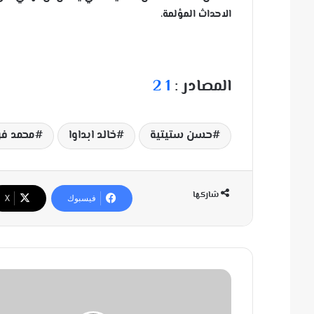
الاحداث المؤلمة.
المصادر :
1
2
حسن ستيتية
خالد ابداوا
محمد فر
شاركها
فيسبوك
‫X
ح
ج
م