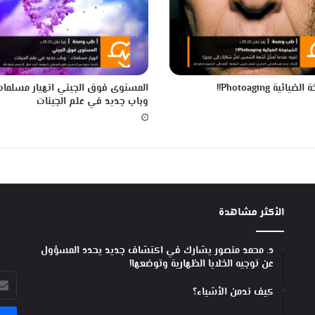
ص
ل
ب
ف
ي
ا
ائية Photoaging!!
المستوى فوق الجيني انهيار مسلمات
ل
وباب جديد في علم الجينات
م
س
ت
ق
ب
ل
الأكثر مشاهدة
د. محمد منصور يشارك في اكتشاف جديد يحدد المسؤول
عن توجيه الخلايا الظهارية وتوضعها!
أدخل
كيف ندمن الأشياء؟
بريد
الإل