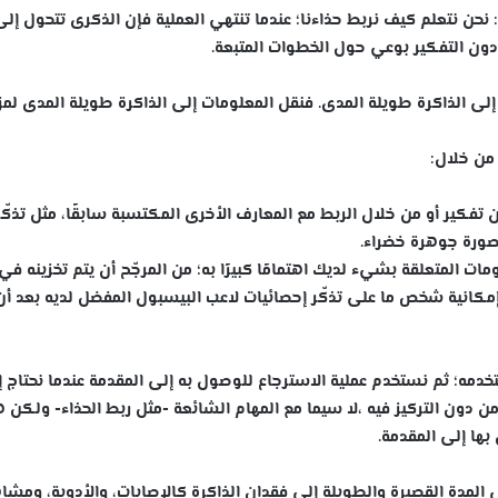
نحن نتعلم كيف نربط حذاءنا؛ عندما تنتهي العملية فإن الذكرى تتحول إلى
 دون التفكير بوعي حول الخطوات المتبعة.
 إلى الذاكرة طويلة المدى. فنقل المعلومات إلى الذاكرة طويلة المدى لمز
 من خلال:
فكير أو من خلال الربط مع المعارف الأخرى المكتسبة سابقًا، مثل تذكّر
بصورة جوهرة خضراء.
لومات المتعلقة بشيء لديك اهتمامًا كبيرًا به؛ من المرجّح أن يتم تخزينه في
مكانية شخص ما على تذكّر إحصائيات لاعب البيسبول المفضل لديه بعد أن
دمه؛ ثم نستخدم عملية الاسترجاع للوصول به إلى المقدمة عندما نحتاج 
ن دون التركيز فيه ،لا سيما مع المهام الشائعة -مثل ربط الحذاء- ولكن 
بها إلى المقدمة.
 المدة القصيرة والطويلة إلى فقدان الذاكرة كالإصابات، والأدوية، ومشا