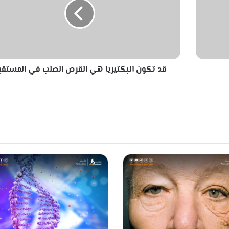
ك
و
ن
ا
ل
ب
قد تكون البكتيريا هي القرص الصلب في المستقب
ك
ت
ي
ر
ي
ا
ه
ي
ا
ل
ق
ر
ص
ا
ل