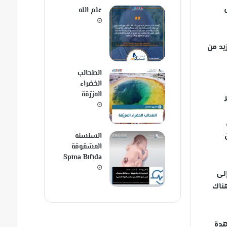
علم الله
يد من
الطحالب
الخضراء
المزرّقة
السنسنة
المشقوقة
Spina Bifida
إلى
هناك
هدة