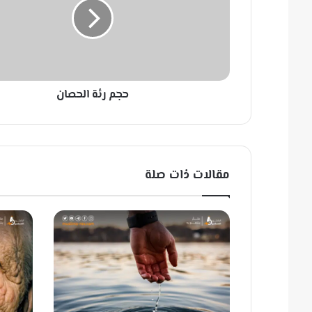
ر
ئ
ة
ا
ل
ح
حجم رئة الحصان
ص
ا
ن
مقالات ذات صلة