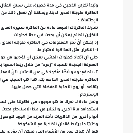
وتبدأ تخزين الذكرى في مدة قصيرة، على سبيل المثال: 
الذاكرة طويلة المدى لدينا. ويمكننا أن نفعل ذلك من
الإحنتفاظ :
تتحرك الذكريات المهمة عادةً من الذاكرة قصيرة المدى
التخزين الدائم يُمكن أن يحدث في عدة خطوات؛
إذ يمكن أنْ نَدَع المعلومات في الذاكرة طويلة المدى،
١- التكرار: مثل المذاكرة لاختبار ما.
حتى أنّ اتخاذ خطوات المشي يمكن أن نؤديها من دون ت
المعرفة الجديدة للسيدة “زمرد” من خلال ربط اسمها 
٢- الدافع: وهو أيضًا مأخوذ في عين الاعتبار، لأنّ المع
الذاكرة طويلة المدى الخاصة بك. هذا هو السبب في إ
يتقاعد، أو زوج الأحذية المفضلة التي حصل عليها.
الإسترجاع :
ونحن عادة لا ندرك ما هو موجود في ذاكرتنا حتى نستخ
استخدامه مرة أخرى. والكثير من هذا الاسترجاع يحدث م
أنواع أخرى من الذكريات تأخذ المزيد من الجهد للوصول 
وكثيرًا ما يرتبط فقدان الذاكرة مع الشيخوخة.
كما أنّ هناك عدد من الأشياء التي يمكن أن تؤدي على