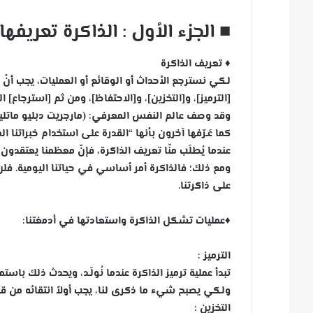
■ الجزء الأول : الذاكرة تعريفه
♦️
تعريف الذاكرة
لكي نسترجع الأحداث أو الوقائع أو العمليات، يجب أنْ ن
[الترميز]، و[التخزين]، و[الاحتفاظ]، ومن ثم [استرجاع] 
وقد وصف عالم النفس المعرفي: (مارجريت دبليو ماتلين)
كما عَـرّفها آخرون بأنها “القدرة على استخدام خبراتنا 
عندما يُطلَب منّا تعريف الذاكرة، فإنّ معظمنا يعتقدون ب
ومع ذلك؛ فالذاكرة أمر أساسي في حياتنا اليومية. فلن
على ذاكرتنا.
♦️عمليات تشكل الذاكرة واستعادتها في أدمغتنا:
الترميز :
تبدأ عملية ترميز الذاكرة عندما نُولَـد، ويحدث ذلك باستمر
ولكي يصبح شيء ما ذكرى لنا، يجب أولاً انتقائه من قب
التخزين :