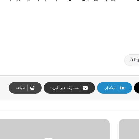
حات
لينكدإن
مشاركة عبر البريد
طباعة
ق
د
ت