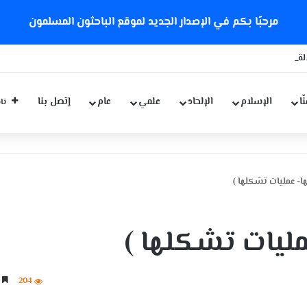
مرحبًا بكم في الإصدار الجديد لموقع الباحثون المسلمون
ة كورونا الجديدة
ّا
الإسلام
الإلحاد
علمي
عام
إتصل بنا
تاب
ها- عمليات تشكلها )
عمليات تشكلها )
204
5 دقائق