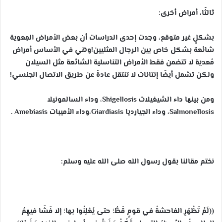
ثالثًا، أمراض أخرى:
بشكلٍ غير متوقع، وجدت إحدى الدراسات أن بعض الأمراض المِعوية
شائعة بشكل خاص بين الرجال المثليين!وهي في الأساس أمراض
مُعدية لا تتضمن فقط الأمراض التناسلية الشائعة مثل السيلان
ولكن تشمل أيضًا إنتانات لا تنتقل عادةً عن طريق الاتصال الجنسي!
ومن بينها داء الشيغيلات Shigellosis، وداء السالمونيلا
Salmonellosis، وداء الجيارديا Giardiasis،وداء الأميبات Amebiasis .
نختم مقالنا بقول رسول الله صلى الله عليه وسلم:
((لَمْ تَظْهَرِ الفاحشةُ في قومٍ قَطُّ؛ حتى يُعْلِنُوا بها؛ إلا فَشَا فيهِمُ