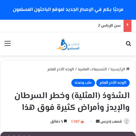
مرحبًا بكم في الإصدار الجديد لموقع الباحثون المسلمون
هل تدعم إيمان الإمام الشذوذ الجنسي؟
بحث عن
الق
الرئيسية
/
التصنيفات العلمية
/
الوجه الآخر للعلم
الوجه الآخر للعلم
طب وصحة
الشذوذ (المثلية) وخطر السرطان
والإيدز وأمراض كثيرة فوق هذا
مُصعب إدريس
أ
1٬397
5 دقائق
ر