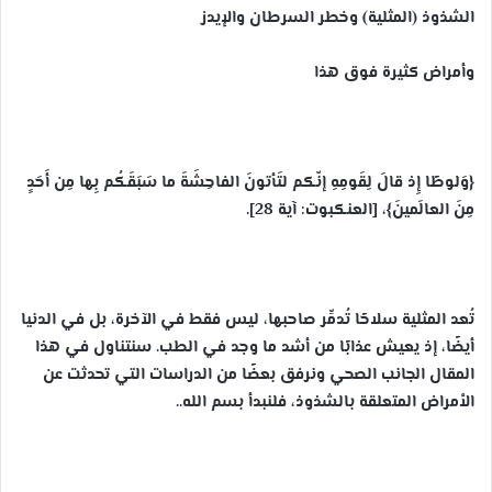
الشذوذ (المثلية) وخطر السرطان والإيدز
وأمراض كثيرة فوق هذا
{وَلوطًا إِذ قالَ لِقَومِهِ إنّكم لتَأتونَ الفاحِشَةَ ما سَبَقَكُم بِها مِن أَحَدٍ
مِنَ العالَمينَ}، [العنكبوت: آية 28].
تُعد المثلية سلاحًا تُدمِّر صاحبها، ليس فقط في الآخرة، بل في الدنيا
أيضًا، إذ يعيش عذابًا من أشد ما وجد في الطب. سنتناول في هذا
المقال الجانب الصحي ونرفق بعضًا من الدراسات التي تحدثت عن
الأمراض المتعلقة بالشذوذ، فلنبدأ بسم الله..