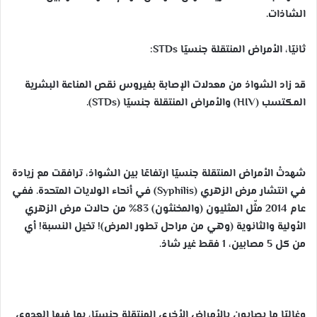
الشاذات.
ثانيًا، الأمراض المنتقلة جنسيًا STDs:
قد زاد الشواذ من معدلات الإصابة بفيروس نقص المناعة البشرية
المكتسب (HIV) والأمراض المنتقلة جنسيًا (STDs).
شهدتْ الأمراض المنتقلة جنسيًا ارتفاعًا بين الشواذ، ترافقت مع زيادة
في انتشار مرض الزهري (Syphilis) في أنحاء الولايات المتحدة. ففي
عام 2014 مثّل المثليون (والمخنثون) 83% من حالات مرض الزهري
الأولية والثانوية (وهي من مراحل تطور المرض)! تخيل النسبة! أي
من كل 5 مصابين، 1 فقط غير شاذ.
وغالبًا ما يصابون بالأمراض الأخرى المنتقلة جنسيًا، بما فيها العدوى