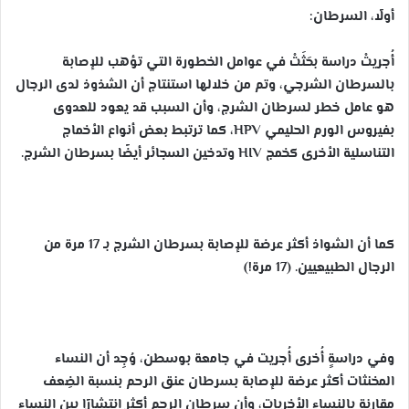
أولًا، السرطان:
أُجريتْ دراسة بحَثَتْ في عوامل الخطورة التي تؤهب للإصابة
بالسرطان الشرجي، وتم من خلالها استنتاج أن الشذوذ لدى الرجال
هو عامل خطر لسرطان الشرج، وأن السبب قد يعود للعدوى
بفيروس الورم الحليمي HPV، كما ترتبط بعض أنواع الأخماج
التناسلية الأخرى كخمج HIV وتدخين السجائر أيضًا بسرطان الشرج.
كما أن الشواذ أكثر عرضة للإصابة بسرطان الشرج بـ 17 مرة من
الرجال الطبيعيين. (17 مرة!)
وفي دراسةٍ أُخرى أُجريت في جامعة بوسطن، وُجِد أن النساء
المخنثات أكثر عرضة للإصابة بسرطان عنق الرحم بنسبة الضِعف
مقارنة بالنساء الأخريات، وأن سرطان الرحم أكثر انتشارًا بين النساء