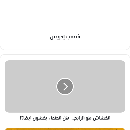
مُصعب إدريس
ا
ل
غ
ش
ا
ش
ه
و
ا
الغشاش هو الرابح... هل العلماء يغشون ايضا؟!
ل
ر