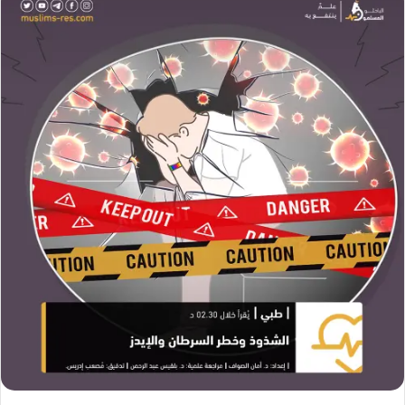
س
ل
ب
ر
ي
د
ا
إ
ل
ك
ت
ر
و
ن
ي
ا