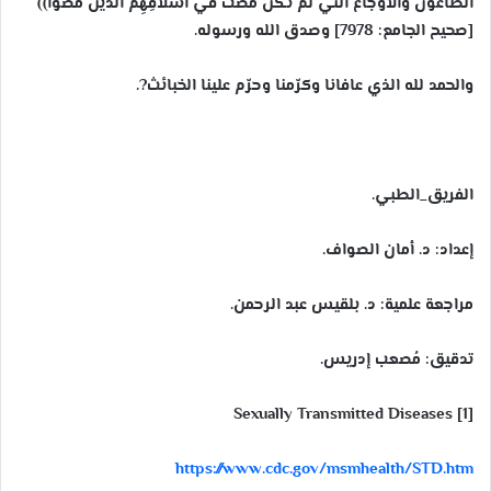
الطاعونُ والأوجاعُ التي لم تَكُنْ مَضَتْ في أسلافِهِم الذين مَضَوْا))
[صحيح الجامع: 7978] وصدق الله ورسوله.
والحمد لله الذي عافانا وكرّمنا وحرّم علينا الخبائث?.
الفريق_الطبي.
إعداد: د. أمان الصواف.
مراجعة علمية: د. بلقيس عبد الرحمن.
تدقيق: مُصعب إدريس.
[1] Sexually Transmitted Diseases
https://www.cdc.gov/msmhealth/STD.htm