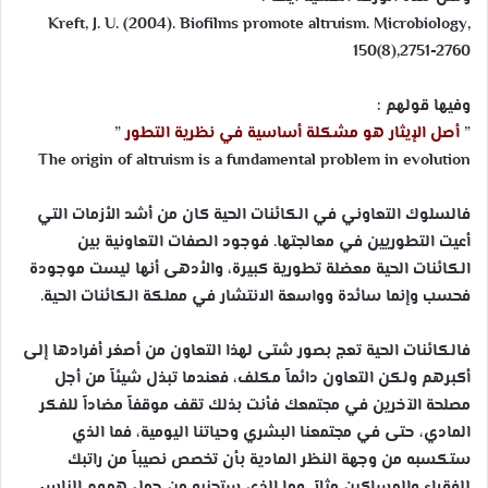
Kreft, J. U. (2004). Biofilms promote altruism. Microbiology,
150(8),2751-2760
وفيها قولهم :
”
أصل الإيثار هو مشكلة أساسية في نظرية التطور
”
The origin of altruism is a fundamental problem in evolution
فالسلوك التعاوني في الكائنات الحية كان من أشد الأزمات التي
أعيت التطوريين في معالجتها. فوجود الصفات التعاونية بين
الكائنات الحية معضلة تطورية كبيرة، والأدهى أنها ليست موجودة
فحسب وإنما سائدة وواسعة الانتشار في مملكة الكائنات الحية.
فالكائنات الحية تعج بصور شتى لهذا التعاون من أصغر أفرادها إلى
أكبرهم ولكن التعاون دائماً مكلف، فعندما تبذل شيئاً من أجل
مصلحة الآخرين في مجتمعك فأنت بذلك تقف موقفاً مضاداً للفكر
المادي، حتى في مجتمعنا البشري وحياتنا اليومية، فما الذي
ستكسبه من وجهة النظر المادية بأن تخصص نصيباً من راتبك
للفقراء والمساكين مثلاً. وما الذي ستجنيه من حمل هموم الناس