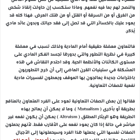
والنصح لهم بما فيه نفعهم. وماذا ستكسب إن حاولت إنقاذ شخص
من الغرق أو من السرقة أو القتل أو من هتك العرض، فهذا كله قد
يعود عليك بالخسائر التي قد تصل إلى فقد حياتك وبدون عائد مادي
يُذكر.
فالتعاون معضلة حقيقية أمام المادية ولذلك تسبب في معضلة
كبيرة في نظرية التطور والتي بدورها تجسد الفكر المادي على
مستوى الكائنات والأنظمة الحية. وقد احتدم النقاش في هذه
المشكلة في ستينيات القرن الماضي إلى أن خرج التطوريون
باختراعات جديدة يعالجون بها الموقف ويعطون تفسيرات مادية
نفعية للصفات التعاونية،
فقالوا إن بعض الصفات التعاونية تعود على الفرد المتعاون بالمنافع
بطريقة أو بأخرى (
Mutualism
). وما لا يمكن أن يعالج بهذه
الطريقة وهو الإيثار المطلق (
Altruism
) يمكن أن يكون نفعه غير
مباشر في حالة إذا كان يعود نفعه على الأقارب فقط، لأنهم يحملون
الصفات نفسها التي يحملها هذا الفرد وسيحملونها إلى الأجيال