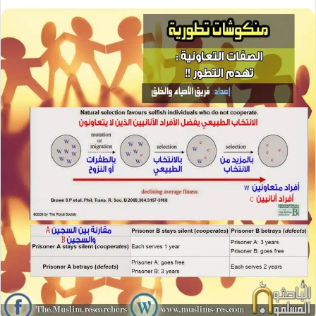
ر
ل
ل
س
ب
ب
ل
ر
ر
ب
ي
ي
ر
د
د
ي
ا
ا
د
إ
إ
ا
ل
ل
إ
ك
ك
ل
ت
ت
ك
ر
ر
ت
و
و
ر
ن
ن
و
ي
ي
ن
ا
ا
ي
ا