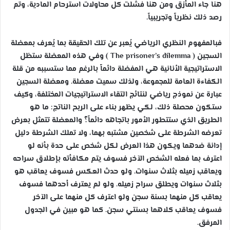
هنا جاء المأزق ومن هنا فشلت كل محاولات استرحام المادية، وتم
رصد ذلك نظرياً وتجريبياً.
فبالمفهوم النظري الرياضي يُعبر عن تلك الحقيقة بما يُعرف بمعضلة
السجين (
The prisoner’s dilemma
) وفي هذه المعضلة ستظل
الاستراتيجية الأنانية هي المفضلة دائماً بالرغم مما ستسببه من قلة
الكفاءة العامة للمجموعة، ولذلك سميت معضلة. ومعضلة السجين
عبارة عن نموذج رياضي لنتائج التقاء الاستراتيجيات المختلفة، وكيف
ستكون محصلة ذلك، لكي يظهر بناء على الربح الناتج: ما هو
الطريق الذي ستتطور الأمور باتجاهه دائماً؟ والمعضلة تتمثل بعرض
تعرضه الشرطة على شخصين مشتبه بهما، ولا تملك الشرطة دليل
إدانة ضدهما ويكون هذا العرض لكل شخص على حدة بأنه لو
اعترف بما فعله الشخص الآخر فسوف يتم مكافأته بإطلاق سراحه
ويعاقب زميله بثلاث سنوات. ولو حدث العكس فسوف يعاقب هو
بثلاث سنوات ويطلق سراح زميله. ولو لم يعترف أحدهما فسوف
يعاقب كل منهما بسنة سجن ولو اعترف كل منهما على الآخر
فسوف يعاقب كلاهما بسنتي سجن. كما هو مبين في الجدول
المرفق.