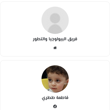
فريق البيولوجيا والتطور
مو
قع
الوي
ب
فاطمة ططري
في