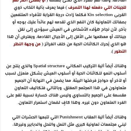
القادمة، وهذا نفع للفرد الذي ضحى بنفسه (
أو بمعنى أصح نفع
للجينات التي دفعته لهذا التصرف
) فيما يعرف بآلية انتخاب ذوي
القربى
Kin selection
فكلما زادت درجة القرابة للأفراد المنتفعين
بصفاتك التعاونية كان النفع الذي تقدمه لهم عائداً عليك بوجه أو
بآخر، لأن نجاح هؤلاء الأشخاص في العيش سيؤدي إلى نقل
جيناتك أو معظمها على الأقل إلى الأجيال القادمة، ويفترض أن هذا
هو الذي يُحرك الكائنات الحية من خلف الغرائز (
من وجهة النظر
التطور
).
وهناك أيضاً آلية التركيب المكاني
Spatial structure
والذي ينتج عن
أسلوب النمو للكائنات الحية أو أسلوب العيش بشكل منعزل لسبب
أو لآخر أو حواجز فرضتها البيئة. مما يضمن في النهاية أن الجميع
متعاونون في هذا المجتمع المغلق، وبالتالي فتكاليف التعاون
مقسمة على الجميع بالتساوي وليس هناك خسارة نسبية تقع على
الفرد المتعاون دون غيره. وهذا كافٍ لضمان استمرار التعاون.
وهناك أيضاً آلية العقاب
Punishment
التي تتبعها الحشرات التي
تبني مجتمعات تعاونية كبرى مثل النمل والنحل والدبابير وغيرها،