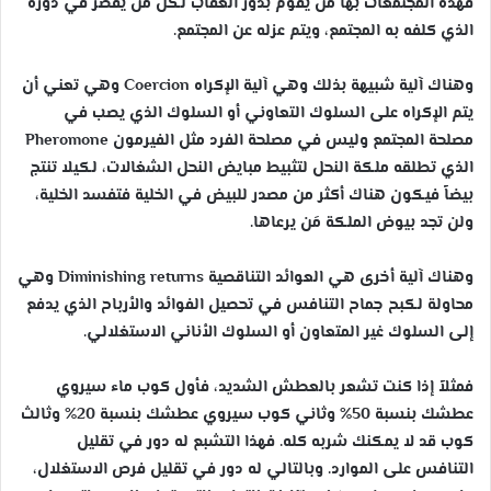
فهذه المجتمعات بها مَن يقوم بدور العقاب لكل مَن يقصر في دوره
الذي كلفه به المجتمع، ويتم عزله عن المجتمع.
وهناك آلية شبيهة بذلك وهي آلية الإكراه
Coercion
وهي تعني أن
يتم الإكراه على السلوك التعاوني أو السلوك الذي يصب في
مصلحة المجتمع وليس في مصلحة الفرد مثل الفيرمون
Pheromone
الذي تطلقه ملكة النحل لتثبيط مبايض النحل الشغالات، لكيلا تنتج
بيضاً فيكون هناك أكثر من مصدر للبيض في الخلية فتفسد الخلية،
ولن تجد بيوض الملكة مَن يرعاها.
وهناك آلية أخرى هي العوائد التناقصية
Diminishing returns
وهي
محاولة لكبح جماح التنافس في تحصيل الفوائد والأرباح الذي يدفع
إلى السلوك غير المتعاون أو السلوك الأناني الاستغلالي.
فمثلاً إذا كنت تشعر بالعطش الشديد، فأول كوب ماء سيروي
عطشك بنسبة 50% وثاني كوب سيروي عطشك بنسبة 20% وثالث
كوب قد لا يمكنك شربه كله. فهذا التشبع له دور في تقليل
التنافس على الموارد. وبالتالي له دور في تقليل فرص الاستغلال،