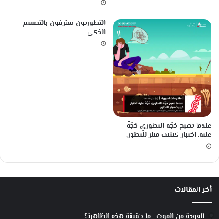
و
ن
التطوريون يعترفون بالتصميم
خ
الذكي
ا
ط
ئ
ة
!
عندما تصبح حُجَّة التطوري حُجَّةً
عليه: اختبار كينيث ميلر للتطور.
أخر المقالات
العودة من الموت….ما حقيقة هذه الظاهرة؟