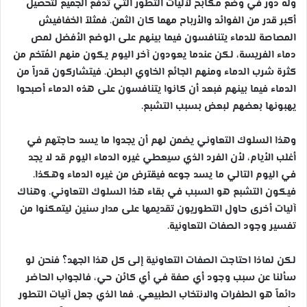
وله دور في وضع مكابح لآليات التطور التي تدفع الجميع لتحصيل
أكبر قدر من الفوائد والأرباح مهما كان الثمن. فمثلاً الخفافيش
المصاصة للدماء يتنافسون فيما بينهم على الوضع الأفضل لمص
دماء الفريسة، لكن عندما يعودون آخر اليوم يكون منهم المُتخم من
كثرة شرب الدماء ومنهم الجائع الخاوي البطن. فيتشاركون قدراً من
الدماء فيما بينهم فبعد أن كانوا يتنافسون على هذه الدماء أصبحوا
يهبونها بعضهم لبعض بسبب التشبع.
وهذا السلوك التعاوني يضمن لهم أن يجدوا ما يسد حاجتهم في
أغلب الأيام، لأن الفرد الذي سيعطي غيره الدماء اليوم قد لا يجد
في اليوم التالي ما يسد جوعه فيقترض من غيره الدماء وهكذا.
فيكون التشبع هو السبب في بقاء هذا السلوك التعاوني. وهناك
آليات أخرى حاول التطوريون تقديمها على مدار سنين ليتمكنوا من
تفسير وجود الصفات التعاونية.
لكن لماذا احتاجت الصفات التعاونية إلى كل هذا الجهد؟ فنحن لو
سألنا عن سبب وجود أي صفة في أي كائن حي، فالجواب الحاضر
دائماً هو الطفرات والانتخاب الطبيعي. فما الذي جعل آليات التطور