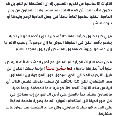
الآليات الأساسية عن تقديم التفسير، إلا أن المشكلة لم تنتهِ. بل قد
تكون بدأت للتو، لأن هذه الآليات قد تفسر ولادة التعاون من رحم
المادية، لكنها ستعجز تماماً لاحقاً في جعل المادية ترحم وليدها أو
تتركه ينتشر.
فهي كلها حلول جزئية تماماً كالمُسكن الذي يأخذه المريض لكيلا
يشعر بألمه، لكن في الحقيقة المرض ما زال موجوداً، وسبب الألم ما
زال مستمراً، ويوشك مفعول المُسكن أن يزول فتتجدد الآلام.
فكل هذه الآليات الجزئية لم تتعامل مع أصل المشكلة لأنه لا يمكن
حلها أبداً بطريقة مادية (
كما سأبين لاحقاً
) وإنما جعلت الحلول من
قبيل التركيب المكاني الذي سيحول دون المواجهة بين المتعاون
وغير المتعاون، لكن هذا بالتأكيد لن يستمر طويلاً. فليس هناك أي
آلية من هذه الآليات تقدم حلاً جوهرياً عاماً للمعضلة. وكما ذكرنا
فالتعاون منتشر جداً بالفعل على أرض الواقع، بل إنه متداخل في
كل صور الحياة لأن استخدام الموارد العامة بصورة منظمة تحافظ
على المورد هو سلوك تعاوني، وكل موارد الطبيعة تعد موارد عامة
مشتركة.