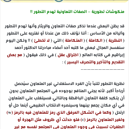
منكوشات تطورية – الصفات التعاونية تهدم التطور !!
قد يظن البعض عندما نذكر صفات التعاون والإيثار وأنها تهدم التطور
وآلياته من الأساس : أننا نؤلف ذلك من عندنا أو نفتريه على التطور
(
النظرية
) (
الكاملة
) (
المتكاملة
) التي (
لا تخطئ
) !! ولكن اليوم
سنفسح المجال لبعض ما كتبه أحد أعضاء مبادرتنا الدكتور أحمد
إبراهيم في كتابه الماتع (
اختراق عقل
) في ذلك فيقول (
مع بعض
التقديم والتأخير والتصرف اليسير
) :
———————————–
نظرية التطور تتنبأ بأن الفرد الاستغلالي غير المتعاون سيُحصل
أرباحاً أكبر، لأنه يجني المنافع بوجوده في المجتمع المتعاون بدون
أن يتكبد كلفة التعاون الباهظة وبالتالي فسيتغلب على المتعاون
في أي مكان يجمع بينهما وسينصره الانتخاب الطبيعي أينما حل أو
ارتحل (
وكما في الشكل المرفق الذي رمز للمتعاون فيه بالرمز (
w
)
ولغير المتعاون بالرمز (
c
) فلو حدثت أي ظروف مثل الهجرة أو
الطفرات تسببت في وجود المتعاون في المجتمع نفسه مع غير