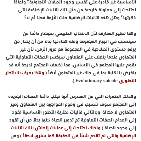
الأساسية غير قادرة على تفسير وجود الصفات التعاونية؟ ولماذا
احتاجت إلى معاونة خارجية من مثل تلك الآليات الإضافية التي
ذكرتها؟ وهل هذه الآليات الإضافية حلت الأزمة فعلاً أم لا؟
وهنا تظهر المفارقة لأن الانتخاب الطبيعي سيختار دائماً مَن
سيتسبب في انهيار المجموعة وقلة كفاءتها بدلاً من أن يختار مَن
يرفع مستوى الصلاحية في المجموعة مع مرور الزمن، لأن غير
المتعاون عندما يتغلب على المتعاون سيخسر الصفات التعاونية التي
يقوم عليها المجتمع في الأساس، مما يُضعف المجتمع لدرجة أنه قد
ينقرض بالكلية بما في ذلك غير المتعاون أيضاً (
وهذا يعرف بالانتحار
التطوري
Evolutionary suicide
).
وكذلك الطفرات التي من المفترض أنها تجلب دائماً الصفات الجديدة
إلى المجتمع سوف تتسبب في وقوع المواجهة بين المتعاون وغير
المتعاون لا محالة. وبالتالي فآليات نظرية التطور الأساسية تقود
إلى انعدام الصفات التعاونية ثم تدمير الحياة كلها بدلاً من أن تقود
إلى وجود الحياة (
ولذلك احتاجت إلى عمليات إنعاش بتلك الآليات
الإضافية والتي لم تقدم شيئاً في الحقيقة كما سنرى لاحقاً
) ومن