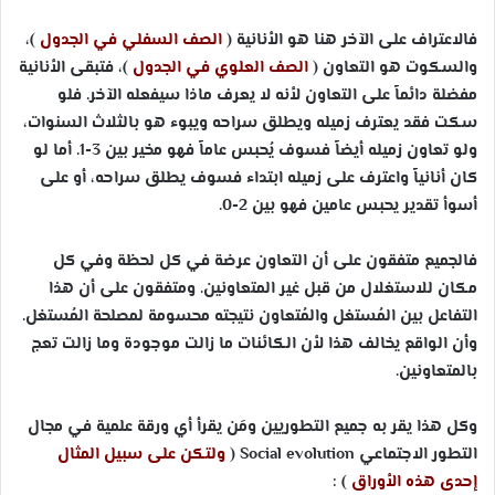
فالاعتراف على الآخر هنا هو الأنانية (
الصف السفلي في الجدول
)،
والسكوت هو التعاون (
الصف العلوي في الجدول
)، فتبقى الأنانية
مفضلة دائماً على التعاون لأنه لا يعرف ماذا سيفعله الآخر. فلو
سكت فقد يعترف زميله ويطلق سراحه ويبوء هو بالثلاث السنوات،
ولو تعاون زميله أيضاً فسوف يُحبس عاماً فهو مخير بين 3-1. أما لو
كان أنانياً واعترف على زميله ابتداء فسوف يطلق سراحه، أو على
أسوأ تقدير يحبس عامين فهو بين 2-0.
فالجميع متفقون على أن التعاون عرضة في كل لحظة وفي كل
مكان للاستغلال من قبل غير المتعاونين. ومتفقون على أن هذا
التفاعل بين المُستغل والمُتعاون نتيجته محسومة لمصلحة المُستغل.
وأن الواقع يخالف هذا لأن الكائنات ما زالت موجودة وما زالت تعج
بالمتعاونين.
وكل هذا يقر به جميع التطوريين ومَن يقرأ أي ورقة علمية في مجال
التطور الاجتماعي
Social evolution
(
ولتكن على سبيل المثال
إحدى هذه الأوراق
) :