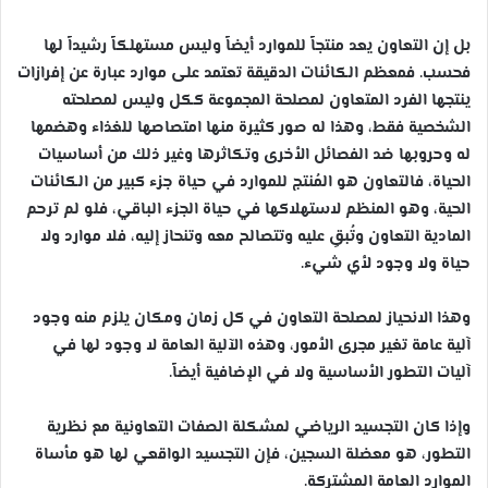
بل إن التعاون يعد منتجاً للموارد أيضاً وليس مستهلكاً رشيداً لها
فحسب. فمعظم الكائنات الدقيقة تعتمد على موارد عبارة عن إفرازات
ينتجها الفرد المتعاون لمصلحة المجموعة ككل وليس لمصلحته
الشخصية فقط، وهذا له صور كثيرة منها امتصاصها للغذاء وهضمها
له وحروبها ضد الفصائل الأخرى وتكاثرها وغير ذلك من أساسيات
الحياة، فالتعاون هو المُنتج للموارد في حياة جزء كبير من الكائنات
الحية، وهو المنظم لاستهلاكها في حياة الجزء الباقي، فلو لم ترحم
المادية التعاون وتُبقِ عليه وتتصالح معه وتنحاز إليه، فلا موارد ولا
حياة ولا وجود لأي شيء.
وهذا الانحياز لمصلحة التعاون في كل زمان ومكان يلزم منه وجود
آلية عامة تغير مجرى الأمور، وهذه الآلية العامة لا وجود لها في
آليات التطور الأساسية ولا في الإضافية أيضاً.
وإذا كان التجسيد الرياضي لمشكلة الصفات التعاونية مع نظرية
التطور، هو معضلة السجين، فإن التجسيد الواقعي لها هو مأساة
الموارد العامة المشتركة.