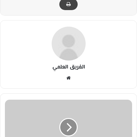
الفريق العلمي
مو
قع
الوي
ب
ا
ل
أ
ر
و
ا