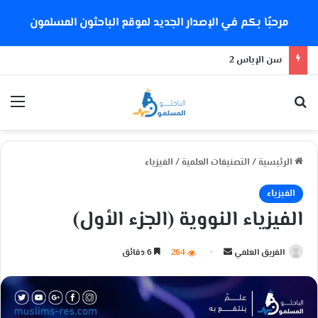
مرحبًا بكم في الإصدار الجديد لموقع الباحثون المسلمون
سن الإياس 2
بحث عن
الق
الرئيسية
/
التصنيفات العلمية
/
الفيزياء
الفيزياء
الفيزياء النووية (الجزء الأول)
الفريق العلمي
أ
264
6 دقائق
ر
س
ل