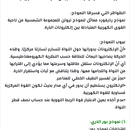
الظواهر التي فسرها النموذج:
نموذج رذرفورد مماثل لنموذج نيوتن للمجموعة الشمسية من ناحية
القوى الكهربية المتبادلة بين إلكترونات الذرة.
عيوب النموذج:
▪
أنّ الإلكترونات بدورانها حول النواة تتسارع تسارعًا مركزيًا، وهذه
الحركة يصاحبها انبعاث للطاقة حسب النظرية الكهرومغناطيسية،
أي أنّ الإلكترونات ستقل طاقتها وسرعتها مما يؤدي إلى اقترابها
من النواة والتحامها معها، وهذا يتناقض مع ثبات واستقرار الذرة.
▪
عجزَ عن تفسير الطيف الخطي للعناصر.
▪
الإلكترون يستطيع أن يدور في أي مدار بحيث تكون القوة المركزية
مُساوية للقوة الكهربية.
▪
عدم أخذه بعين الاعتبار قوة الربط النووية عند حساب نصف قطر
النواة.
3) نموذج بور الذري:
افتراضات نموذج بور: