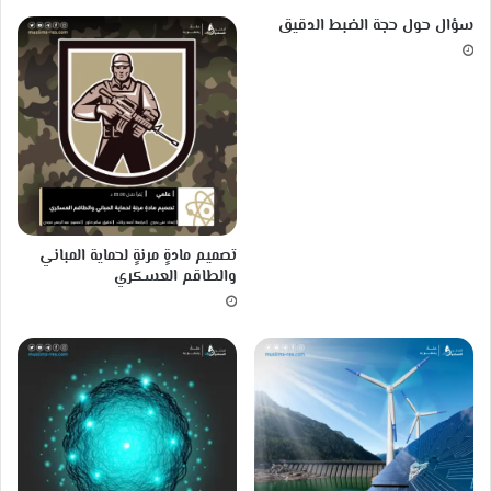
ن
سؤال حول حجة الضبط الدقيق
ا
ع
يِّ
ف
ي
ت
ش
خ
ي
صِ
تصميم مادةٍ مرنةٍ لحماية المباني
ب
والطاقم العسكري
ع
ضِ
ا
ل
أ
م
ر
ا
ضِ