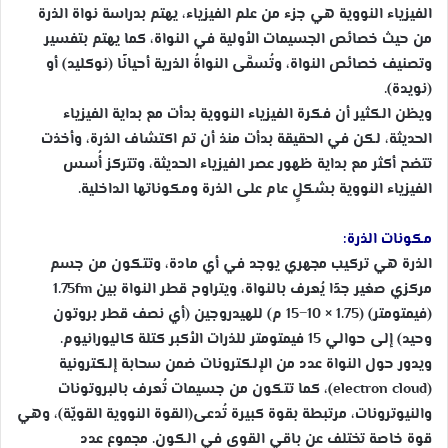
الفيزياء النووية هي جزء من علم الفيزياء، يهتم بدراسة نواة الذرة
من حيث خصائص الجسيمات الأولية في النواة، كما يهتم بتفسير
وتصنيف خصائص النواة، وتُسمَّى النواةُ الذرية أحيانًا (نوكليد) أو
(نويدة).
ويظن الكثير أن فكرة الفيزياء النووية بدأت مع بداية الفيزياء
الحديثة، لكن في الحقيقة بدأت منذ أن تم اكتشاف الذرة، وأخذت
تتضح أكثر مع بداية ظهور عصر الفيزياء الحديثة، وتتركز
أُسس
الفيزياء النووية بشكلٍ عام على الذرة ومكوناتها الداخلية.
مكونات الذرة:
الذرة هي تركيب مجهري يوجد في أي مادة، وتتكون من جسم
مركزي صغير جدًا يُعرف بالنواة، ويتراوح قطر النواة بين 1.75fm
(فيمتومتر) (1.75 × 10−15 م) للهيدروجين (أي نصف قطر بروتون
وحيد) إلى حوالي 15 فيمتومتر للذرات الأكبر كتلة كاليورانيوم.
ويدور حول النواة عدد من الإلكترونات ضمن سحابة إلكترونية
(electron cloud)، كما تتكون من جسيمات تُعرف بالبروتونات
والنيوترونات، مرتبطة بقوة كبيرة تُدعى(القوة النووية القويّة)، وهي
قوة خاصة تختلف عن باقي القوى في الكون. مجموع عدد