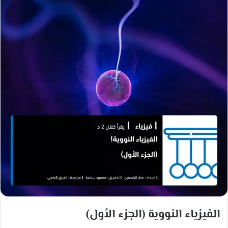
ب
ر
ي
د
ا
إ
ل
ك
ت
ر
و
ن
ي
ا
الفيزياء النووية (الجزء الأول)