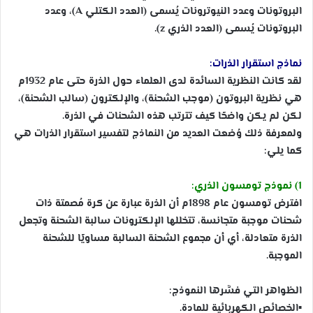
البروتونات وعدد النيوترونات يُسمى (العدد الكتلي A)، وعدد
البروتونات يُسمى (العدد الذري z).
نماذج استقرار الذرات:
لقد كانت النظرية السائدة لدى العلماء حول الذرة حتى عام 1932م
هي نظرية البروتون (موجب الشحنة)، والإلكترون (سالب الشحنة)،
لكن لم يكن واضحًا كيف تترتب هذه الشحنات في الذرة.
ولمعرفة ذلك وُضعت العديد من النماذج لتفسير استقرار الذرات هي
كما يلي:
1) نموذج تومسون الذري:
افترض تومسون عام 1898م أن الذرة عبارة عن كرة مُصمتة ذات
شحنات موجبة متجانسة، تتخللها الإلكترونات سالبة الشحنة وتجعل
الذرة متعادلة، أي أن مجموع الشحنة السالبة مساويًا للشحنة
الموجبة.
الظواهر التي فسَّرها النموذج:
▪
الخصائص الكهربائية للمادة.