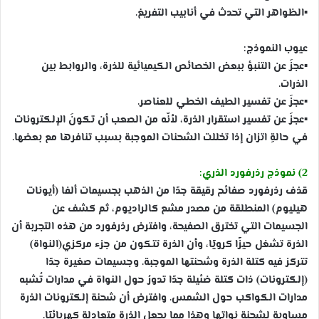
▪
الظواهر التي تحدث في أنابيب التفريغ.
عيوب النموذج:
▪
عجزَ عن التنبؤ ببعض الخصائص الكيميائية للذرة، والروابط بين
الذرات.
▪
عجزَ عن تفسير الطيف الخطي للعناصر.
▪
عجزَ عن تفسير استقرار الذرة، لأنّه من الصعب أن تكونَ الإلكترونات
في حالةِ اتزان إذا تخللت الشحنات الموجبة بسبب تنافرها مع بعضها.
2) نموذج رذرفورد الذري:
قذف رذرفورد صفائح رقيقة جدًا من الذهب بجسيمات ألفا (أيونات
هيليوم) المنطلقة من مصدر مشع كالراديوم، ثم كشف عن
الجسيمات التي تخترق الصفيحة، وافترض رذرفورد من هذه التجربة أن
الذرة تشغل حيزًا كرويًا، وأن الذرة تتكون من جزء مركزي(النواة)
تتركز فيه كتلة الذرة وشحنتها الموجبة. وجسيمات صغيرة جدًا
(إلكترونات) ذات كتلة ضئيلة جدًا تدورُ حول النواة في مدارات تُشبه
مدارات الكواكب حول الشمس. وافترض أن شحنة إلكترونات الذرة
مساوية لشحنة نواتها وهذا مما يجعل الذرة متعادلة كهربائيًا.