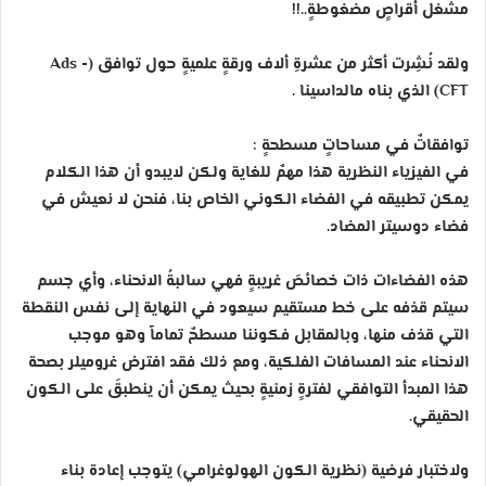
مشغل أقراصٍ مضغوطةٍ..!!
ولقد نُشِرت أكثر من عشرةِ ألاف ورقةٍ علميةٍ حول توافق (Ads -
CFT) الذي بناه مالداسينا .
توافقاتٌ في مساحاتٍ مسطحةٍ :
في الفيزياء النظرية هذا مهمٌ للغاية ولكن لايبدو أن هذا الكلام
يمكن تطبيقه في الفضاء الكوني الخاص بنا، فنحن لا نعيش في
فضاء دوسيتر المضاد.
هذه الفضاءات ذات خصائصَ غريبةٍ فهي سالبةُ الانحناء، وأي جسم
سيتم قذفه على خط مستقيم سيعود في النهاية إلى نفس النقطة
التي قذف منها، وبالمقابل فكوننا مسطحٌ تماماً وهو موجب
الانحناء عند المسافات الفلكية، ومع ذلك فقد افترض غروميلر بصحة
هذا المبدأ التوافقي لفترةٍ زمنيةٍ بحيث يمكن أن ينطبقَ على الكون
الحقيقي.
ولاختبار فرضية (نظرية الكون الهولوغرامي) يتوجب إعادة بناء