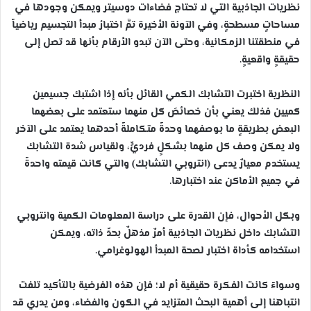
نظريات الجاذبية التي لا تحتاج فضاءات دوسيتر ويمكن وجودها في
مساحاتٍ مسطحةٍ، وفي الآونة الأخيرة تمَّ اختبارُ مبدأ التجسيم رياضياً
في منطقتنا الزمكانية، وحتى الآن تبدو الأرقام بأنها قد تصل إلى
حقيقةٍ واقعيةٍ.
النظرية اختبرت التشابك الكمي القائل بأنه إذا اشتبك جسيمين
كميين فذلك يعني بأن خصائصَ كل منهما ستعتمد على بعضهما
البعض بطريقةٍ ما بوصفهما وحدةً متكاملةً أحدهما يعتمد على الآخر
ولا يمكن وصف كل منهما بشكلٍ فرديٍّ، ولقياس شدة التشابك
يستخدم معيارٌ يدعى (انتروبي التشابك) والتي كانت قيمته واحدةً
في جميع الأماكن عند اختبارها.
وبكل الأحوال، فإن القدرة على دراسة المعلومات الكمية وانتروبي
التشابك داخل نظريات الجاذبية أمرٌ مذهلٌ بحدِّ ذاته، ويمكن
استخدامه كأداة اختبار لصحة المبدأ الهولوغرامي.
وسواءً كانت الفكرة حقيقية أم لا؛ فإن هذه الفرضية بالتأكيد تلفت
انتباهنا إلى أهمية البحث المتزايد في الكون والفضاء، ومن يدري قد