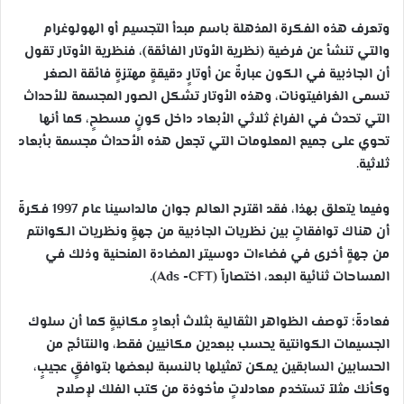
وتعرف هذه الفكرة المذهلة باسم مبدأ التجسيم أو الهولوغرام
والتي تنشأ عن فرضية (نظرية الأوتار الفائقة)، فنظرية الأوتار تقول
أن الجاذبية في الكون عبارةٌ عن أوتارٍ دقيقةٍ مهتزةٍ فائقة الصغر
تسمى الغرافيتونات، وهذه الأوتار تشكل الصور المجسمة للأحداث
التي تحدث في الفراغ ثلاثي الأبعاد داخل كونٍ مسطحٍ، كما أنها
تحوي على جميع المعلومات التي تجعل هذه الأحداث مجسمة بأبعاد
ثلاثية.
وفيما يتعلق بهذا، فقد اقترح العالم جوان مالداسينا عام 1997 فكرةً
أن هناك توافقاتٍ بين نظريات الجاذبية من جهةٍ ونظريات الكوانتم
من جهةٍ أخرى في فضاءات دوسيتر المضادة المنحنية وذلك في
المساحات ثنائية البعد، اختصاراً (Ads -CFT).
فعادةً؛ توصف الظواهر الثقالية بثلاث أبعادٍ مكانيةٍ كما أن سلوك
الجسيمات الكوانتية يحسب ببعدين مكانيين فقط، والنتائج من
الحسابين السابقين يمكن تمثيلها بالنسبة لبعضها بتوافقٍ عجيبٍ،
وكأنك مثلاً تستخدم معادلاتٍ مأخوذة من كتب الفلك لإصلاح