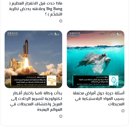
ماذا حدث قبل الانفجار العظيم (
ض
د
Big Bang وعلاقته بدحض نظرية
ة
و
التضخّم ) ؟
أ
ث
م
ت
ا
أ
ل
ث
د
ي
ج
ر
ا
ا
ج
ت
ة
س
ل
ب
ي
ة
أسئلة حرجة حول أمراض محتملة
بدأت وكالة ناسا باختيار أفكار
؟
بسبب المواد البلاستيكية في
تكنولوجية لتسريع الرحلات إلى
المحيطات
المريخ واكتشاف المحيطات في
العوالم البعيدة