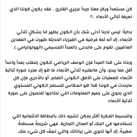
كن مستعداً وركز معنا جيداً عزيزي القارئ .. فقد يكون كوننا الذي
نعرفهُ ثنائي الأبعاد ..!!
بدايةً؛ ليس لدينا أدنى شك بأن الكون يظهر لنا بشكلٍ ثلاثي
الأبعاد، إلا أنه ثمة فرضية في الفيزياء الحديثة ظهرت في العقدين
الماضيين، تقوم على مايدعى بالمبدأ التجسيمي (الهولوغرامي ).
وبناءً على هذا المبدأ فإن الوصف الرياضي للكون يتطلب بعداً واحداً
أقل مما يبدو، وأن مانعتبره ثلاثي الأبعاد ما هو إلا مجرد صورة ثنائية
الأبعاد للعمليات على الأفق الكوني الضخم، أو بالأحرى فإن كل
مايحدث في كوننا هذا هو انعكاس للسطح الكوني المستوي
الذي يحوي على جميع المعلومات التي نحتاجها للحصول على صورة
ثلاثية الأبعاد.
ولتبسيط الفكرة أكثر يمكن تشبيه ذلك بالبطاقة الائتمانية التي
تستخدمها في البنك أو المحال التجارية، فهي شريحةٌ مسطحةٌ
صغيرةٌ، إلا أنها تحوي على بياناتك والتي تصِفُ كل شيء عنك.