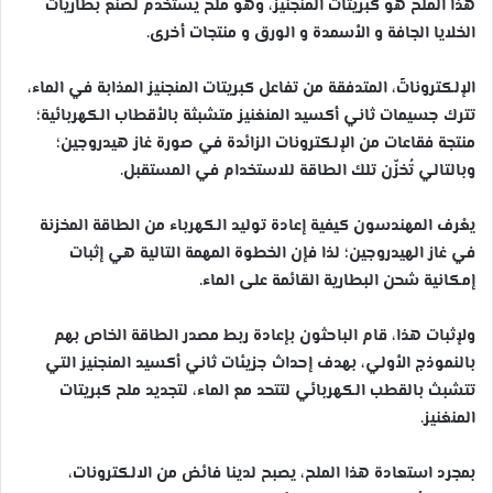
هذا الملح هو كبريتات المنجنيز، وهو ملح يستخدم لصنع بطاريات
الخلايا الجافة و الأسمدة و الورق و منتجات أخرى.
الإلكتروناتً، المتدفقة من تفاعل كبريتات المنجنيز المذابة في الماء،
تترك جسيمات ثاني أكسيد المنغنيز متشبثة بالأقطاب الكهربائية؛
منتجة فقاعات من الإلكترونات الزائدة في صورة غاز هيدروجين؛
وبالتالي تُخزّن تلك الطاقة للاستخدام في المستقبل.
يعْرف المهندسون كيفية إعادة توليد الكهرباء من الطاقة المخزنة
في غاز الهيدروجين؛ لذا فإن الخطوة المهمة التالية هي إثبات
إمكانية شحن البطارية القائمة على الماء.
ولإثبات هذا، قام الباحثون بإعادة ربط مصدر الطاقة الخاص بهم
بالنموذج الأولي، بهدف إحداث جزيئات ثاني أكسيد المنجنيز التي
تتشبث بالقطب الكهربائي لتتحد مع الماء، لتجديد ملح كبريتات
المنغنيز.
بمجرد استعادة هذا الملح، يصبح لدينا فائض من الالكترونات،