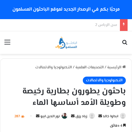
مرحبًا بكم في الإصدار الجديد لموقع الباحثون المسلمون
هل تدعم إيمان الإمام الشذوذ الجنسي؟
بحث عن
الق
الرئيسية
/
التصنيفات العلمية
/
التكنولوجيا والاتصالات
التكنولوجيا والاتصالات
باحثون يطورون بطارية رخيصة
وطويلة الأمد أساسها الماء
ابداوا خالد
أ
زياد رزق
أ
نور الدين ايبو
أ
287
ر
ر
ر
4 دقائق
س
س
س