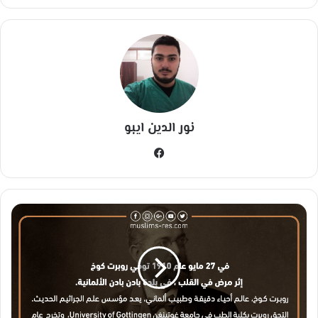
نور الدين ايبو
في
سب
وك
ح
د
ث
ف
ي
م
ث
ل