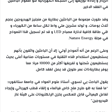
الرياح و إعادة توزيعها إلى الشبكة الكهربائية هو طموح الباحثين
في العَقد الاخير.
وقد طورت مجموعة من الباحثين بطارية من منجنيز الهيدروجين بحجم
ثلاث بوصات، و تولد عشرين ملي واط لكل ساعة من الكهرباء و
هي طاقة كافية لانارة مصباح LED و قد تم تسجيل هذا النموذج
في مجلة Nature Energy.
وعلى الرغم من أنه أُنموذج أولي؛ إلا أن الباحثين واثقون بأنهم
يستطيعون استخدام هذه التقنية في مستويات صناعية أعلى بحيث
يستطيعون شحنها و تفريغها أكثر من 10000 مرة؛ مما
يوفر بطاريةذات عمر طويل قد يصل لعَقد كامل.
يقول الباحث يي تسوي، أستاذ علوم المواد في جامعة ستانفورد:
“ما قمنا به هو طرح ملحٍ خاص فيالماء و إلقاء قطب كهربائي وإيجاد
تفاعل كيميائي قابل للعكس يخزن الإلكترونات على هيئة غاز
هيدروجين.”