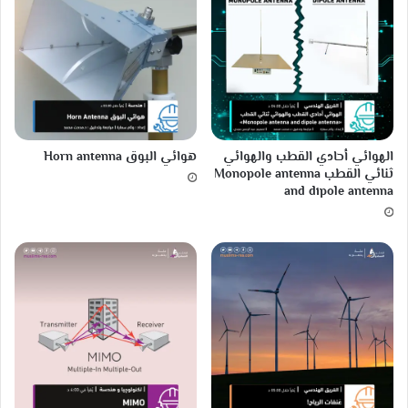
ع
ن
خ
ط
ر
ا
ل
إ
الهوائي أحادي القطب والهوائي
هوائي البوق Horn antenna
ع
ثنائي القطب Monopole antenna
ل
and dipole antenna
ا
م
ف
ي
ص
ن
ا
ع
ة
ا
ل