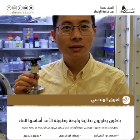
ل
ل
ل
ب
ب
ب
ر
ر
ر
ي
ي
ي
د
د
د
ا
ا
ا
إ
إ
إ
ل
ل
ل
ك
ك
ك
ت
ت
ت
ر
ر
ر
و
و
و
ن
ن
ن
ي
ي
ي
ا
ا
ا