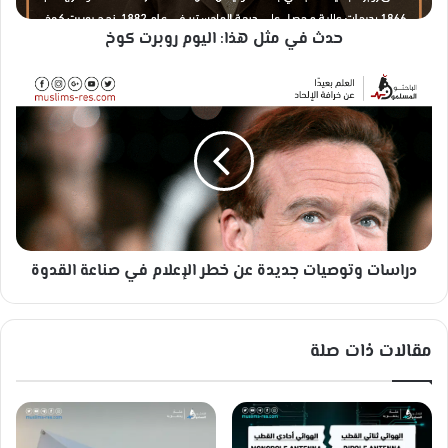
ه
حدث في مثل هذا: اليوم روبرت كوخ
ذ
ا
:
د
ا
ر
ل
ا
ي
س
و
ا
م
ت
ر
و
و
ت
ب
و
ر
دراسات وتوصيات جديدة عن خطر الإعلام في صناعة القدوة
ص
ت
ي
ك
ا
و
ت
مقالات ذات صلة
خ
ج
د
ي
د
ة