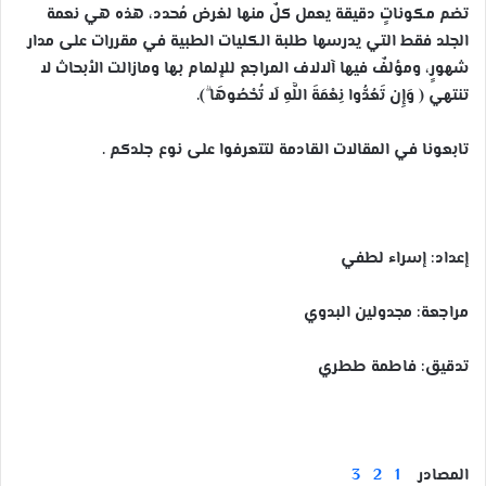
تضم مكوناتٍ دقيقة يعمل كلٌ منها لغرض مُحدد، هذه هي نعمة
الجلد فقط التي يدرسها طلبة الكليات الطبية في مقررات على مدار
شهورٍ، ومؤلفٌ فيها آلالاف المراجع للإلمام بها ومازالت الأبحاث لا
تنتهي ( وَإِن تَعُدُّوا نِعْمَةَ اللَّهِ لَا تُحْصُوهَا ۗ).
تابعونا في المقالات القادمة لتتعرفوا على نوع جلدكم
.
إعداد: إسراء لطفي
مراجعة: مجدولين البدوي
تدقيق: فاطمة ططري
المصادر
1
2
3