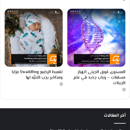
لَ
ى
ب
ه
المستوى فوق الجيني انهيار
تقميط الرضيع Swaddling مزايا
مسلمات – وباب جديد في علم
ومحاذير يجب التنبُّه لها
الجينات
أخر المقالات