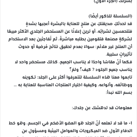
بَشرتُك (الجزء الأول)
(السلسلة للذكور أيضًا)
قد تحدثكِ صديقتكِ عن منتجٍ للعناية بالبشرة أعجبها بشدةٍ
فتتحمسين لشرائِه، أو ترين إعلانًا عن المستحضر الجلدي الأكثر مبيعًا
لشركةٍ مصنعة فتقومين بطلبه مباشرةً، ثم تُفاجئين بعد الاستخدام
أن المنتج غير ملائم: سواءً بعدم تحقيق نتائج مُرضية أو حدوث
تأثيراتٍ سلبية.
فكما أنّ مقاسًا واحدًا لا يناسب الجميع، كذلك مستحضر واحد لا
يناسب جميع الجلود
?
كيف؟ ولمَ؟
تابعوا معنا هذه السلسلة لتتعرفوا أكثر على الجلد: تكوينه
ووظائفه، وأنواعه، وكيفية اختيار المنتجات المناسبة للعناية به …
بسم الله نبدأ:
معلومات قد تدهشك عن جلدك:
1- ما قد لا تعلمه أنّ الجلد هو العضو الأضخم في الجسم، وهو خط
الدفاع الأول ضد الميكروبات والعوامل البيئية ومسؤول عن