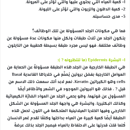
1- كمية المياه التي يحتوي عليها والتي تؤثر على المرونة.
2- كمية الدهون والزيوت والتي تؤثر على الليونة.
3- مدى حساسيته.
فما هي مكونات الجلد المسؤولة عن تلك الوظائف؟
يتكون الجلد من ثلاث طبقات ولكل منها مكونات عدة مسؤولة عن
وظائف مختلفة، فهو ليس مجرد طبقة بسيطة كحقيبة من النايلون.
1- البشرة Epidermis (ما تنتظرونه
?
):
هي الطبقة الخارجية من الجلد.هذه الطبقة مسؤولةٌ عن الحماية من
العوامل الخارجية بفضل بروتين يُصنَّع في خلاياها القاعدية Basal
cells وهو الكيراتين Keratin، نعم لابد أنك سمعت ذلك الاسم من
قبل
?
، فذلك هو البروتين الموجود في الشعر والأظافر أيضًا
المسؤول عن قوتهما، وهو يحمي الجلد من المواد الضارَّة الكيميائية
وكذلك البكتيريا، والبشرة هي واجهة الجلد المسؤولة عن الشكل
الخارجي وفيها الخلايا الميلانينية المتحكمة في اللون، تحمل هذه
الطبقة أيضًا كمية كبيرة من المياه بداخلها وكلمَّا تقدم عُمر الانسان
كُلما قلت قدرتها على الاحتفاظ بالمياه فيصبح الجلد بذلك عرضةً