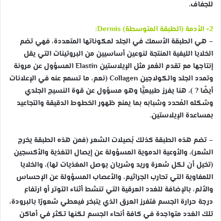
للجفاف.
2- الأدمة (الطبقة المتوسطة) Dermis:
– هي الطبقة الأسمك في الجلد لمكوناتها المتعددة، فهي تضم
الخلايا الليفية المنتجة لنوعين أساسيين من البروتينات التي يقل
إنتاجها مع تقدم العُمر مثل الإيلاستين Elastin المسؤول عن مرونة
وتمدد الجلد والكولاجين Collagen (نعم، ما تسمع عنه في الإعلانات
أيضًا
?
)، هنا يفرز طبيعيًّا وهو مسؤول عن قوة النسيج الجلدي
وشكله المُحدد وشبابه بما يمنع ظهور الخطوط الدقيقة والتجاعيد
بمساعدة الإيلاستين.
– تضم هذه الطبقة كذلك بُصيلات الشعر (فمن هذه الطبقة يخرج
الشعر)، والأوعية الدموية المسؤولة عن إيصال التغذية والأكسجين
(تخيل أن لكل شعرة وريد وشريان يوصل المغذيات لها)، والخلايا
اللمفاوية التي تحارب الجراثيم، والأعصاب المسؤولة عن الإحساس
والألم، بالإضافة للغدد العرقية التي تنشط أثناء التوتر أو ارتفاع
درجة حرارة الجسم فتفرز العرق الذي يتبخر فيعطي شعورًا بالبرودة،
تلك الغدد متواجدة في كافة أنحاء الجسم لكنها تكثر في أماكن