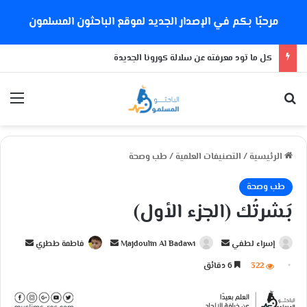
مرحبًا بكم في الإصدار الجديد لموقع الباحثون المسلمون
كل ما تود معرفته عن سلالة كورونا الجديدة
بحث عن
الق
الرئيسية
/
التصنيفات العلمية
/
طب وصحة
طب وصحة
بَشرتُك (الجزء الأول)
إسراء لطفي
أ
Majdoulin Al Badawi
أ
فاطمة ططري
أ
ر
ر
ر
322
6 دقائق
س
س
س
ل
ل
ل