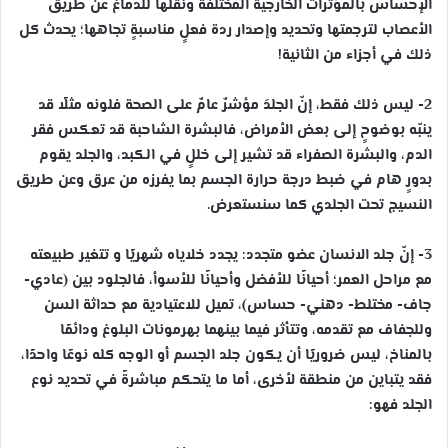
الإحساس بالمؤثرات الخارجية المختلفة ونقلها للدماغ عن طريق
الأعصاب لترجمتها وتحديد وإصدار ردة فعلٍ مناسبةٍ تجاهها؛ يحدث كل
ذلك في أجزاء من الثانية!
2- ليس ذلك فقط، إنّ الجلدَ مؤشرٌ عامٌ على الصحة فلونه مثلًا قد
ينبّه بوضوحٍ إلى بعض الأمراض، فالبشرة الشاحبة قد تعكس فقر
الدم، والبشرة الصفراء قد تشير إلى خللٍ في الكبد، والجلد يقوم
بدورٍ هام في ضبط درجة حرارة الجسم بما يفرزه من عرق وعن طريق
النسيج تحت الجلدي كما سنستعرض.
3- إنّ جلد الانسان عضو متجدد: يجدد خلاياه شهريًا و تتغير طبيعته
مع مراحل العمر؛ أحيانًا للأفضل وأحيانًا للأسوأ، فالجلود بين (عادي-
جاف- مختلط- دهني- حساس)، تميل للاعتيادية مع حداثة السن
وللجفاف مع تقدمه، وتتأثر فيما بينهما بهرمونات البلوغ ودائمًا
بالمناخ، ليس ضروريًا أن يكون جلد الجسم أو الوجه كله نوعًا واحدًا،
فقد يتباين من منطقة لأخرى، أما ما
يتحكم
مباشرةً في تحديد نوع
الجلد فهو: