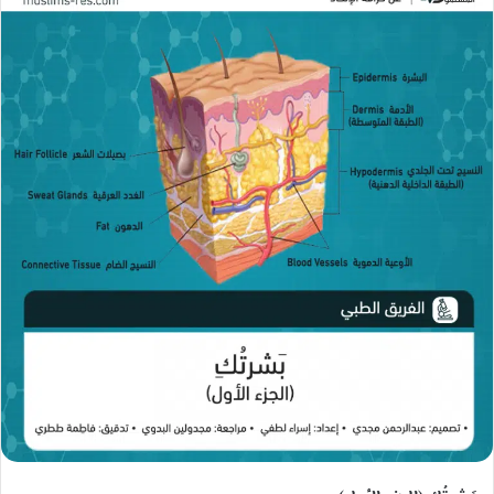
ب
ب
ب
ر
ر
ر
ي
ي
ي
د
د
د
ا
ا
ا
إ
إ
إ
ل
ل
ل
ك
ك
ك
ت
ت
ت
ر
ر
ر
و
و
و
ن
ن
ن
ي
ي
ي
ا
ا
ا