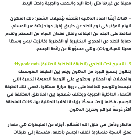
معينة عن غيرها مثل راحة اليد والكعب والجبهة وتحت الإبط.
– هناك أيضًا الغدد الدهنية المُلحقَة ببُصيلات الشعر؛ ذلك المكون
الهام المؤثِر في نوع الجلد عن طريق إفراز مواد زيتية عبر المسام،
تحافظ على الجلد من الجفاف وتقلل فقدان المياه من السطح وتقدم
حماية للجلد من العدوى البكتيرية أو الفطرية (فالزيت ليس وسطًا
محببًا للميكروبات)، وهي مسؤولةٌ عن رائحة الجسم.
3- النسيج تحت الجلدي (الطبقة الداخلية الدهنية) Hypodermis:
يتكون بنسبةٍ كبيرة من الدهون ويقع بين الطبقة المتوسطة
والعضلات أو العظام، ويحتوي على الأوعية الدموية الكبيرة التي
تنبسط وتتوسع لتحافظ على درجةِ حرارةٍ مستقرة، تحمي تلك الطبقة
الأعضاء الداخلية الحيوية ويختلف سُمكها بين المناطق المختلفة في
الجسم، فكلما زادت سمكًا بزيادة الخلايا الدهنية بها، كانت المنطقة
أكثر عُرضةً لتراكم وتخزين الدهون.
فانظر وتأمل في خلق الله المُحكَم، أجزاء من المليمترات هي مقدار
عمق أنسجة متساوية تغلف الجسم بأكلمه، مقسمة إلى طبقات