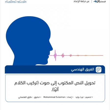
ل
ل
ب
ب
ر
ر
ي
ي
د
د
ا
ا
إ
إ
ل
ل
ك
ك
ت
ت
ر
ر
و
و
ن
ن
ي
ي
ا
ا