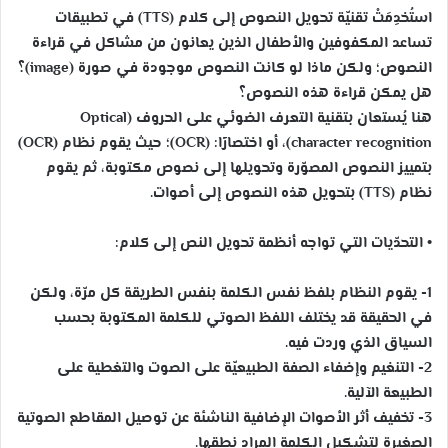
استُخدِمَتْ تقنيّة تحويل النصوص إلى كلام (TTS) في تطبيقات
تساعد المكفوفين والأطفال الذين يعانون من مشاكل في قراءة
النصوص؛ ولكن ماذا لو كانت النصوص موجودة في صورة (image)؟
هل يمكن قراءة هذه النصوص؟
هنا يُستعان بتقنية التعرف الضوئي على الحروف (Optical
character recognition)، أو اختصارًا: (OCR)؛ حيث يقوم نظام (OCR)
بتمييز النصوص المصوّرة وتحويلها إلى نصوص مكتوبة، ثم يقوم
نظام (TTS) بتحويل هذه النصوص إلى أصوات.
• التحدّيات التي تواجه أنظمة تحويل النص إلى كلام:
1- يقوم النظام بلفظ نفس الكلمة بنفس الطريقة كل مرّة، ولكن
في الحقيقة قد يختلف اللفظ الصوتي للكلمة المكتوبة بحسب
السياق الذي وردت فيه.
2- التنغيم وإضفاء الصفة الطبيعيّة على الصوت والتغطية على
الطبيعة الآلية.
3- تخفيف أثر الأصوات الإضافية الناشئة عن توصيل المقاطع الصوتية
الصغيرة لتشكيل الكلمة المراد نطقها.