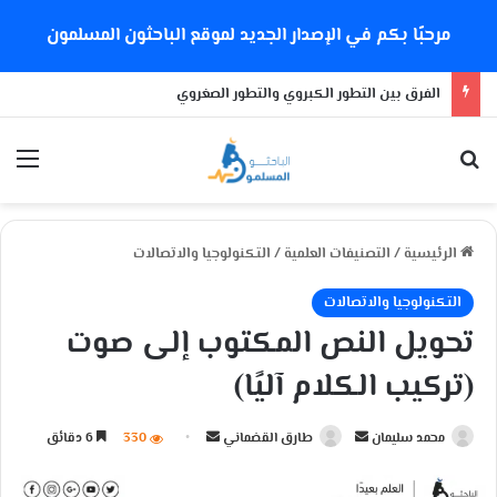
مرحبًا بكم في الإصدار الجديد لموقع الباحثون المسلمون
الفرق بين التطور الكبروي والتطور الصغروي
بحث عن
الق
الرئيسية
/
التصنيفات العلمية
/
التكنولوجيا والاتصالات
التكنولوجيا والاتصالات
تحويل النص المكتوب إلى صوت
(تركيب الكلام آليًا)
محمد سليمان
أ
طارق القضماني
أ
330
6 دقائق
ر
ر
س
س