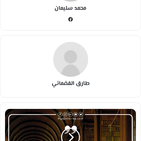
محمد سليمان
في
سب
وك
طارق القضماني
ف
ا
ل
ع
ل