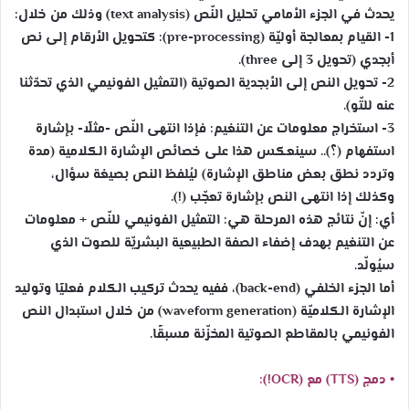
يحدث في الجزء الأمامي تحليل النّص (text analysis) وذلك من خلال:
1- القيام بمعالجة أوليّة (pre-processing): كتحويل الأرقام إلى نص
أبجدي (تحويل 3 إلى three).
2- تحويل النص إلى الأبجدية الصوتية (التمثيل الفونيمي الذي تحدّثنا
عنه للتّو).
3- استخراج معلومات عن التنغيم: فإذا انتهى النّص -مثلًا- بإشارة
استفهام (؟).. سينعكس هذا على خصائص الإشارة الكلامية (مدة
وتردد نطق بعض مناطق الإشارة) ليُلفظ النص بصيغة سؤال،
وكذلك إذا انتهى النص بإشارة تعجّب (!).
أي: إنّ نتائج هذه المرحلة هي: التمثيل الفونيمي للنّص + معلومات
عن التنغيم بهدف إضفاء الصفة الطبيعية البشريّة للصوت الذي
سيُولّد.
أما الجزء الخلفي (back-end)، ففيه يحدث تركيب الكلام فعليًا وتوليد
الإشارة الكلاميّة (waveform generation) من خلال استبدال النص
الفونيمي بالمقاطع الصوتية المخزّنة مسبقًا.
• دمج (TTS) مع (OCR!):