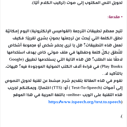
تحويل النص المكتوب إلى صوت (تركيب الكلام آليًا).
• مقدمة:
تتيح معظم تطبيقات الترجمة (القواميس الإلكترونية) اليوم إمكانيّة
نطق الكلمة التي يُبحث عن ترجمتها بصوتٍ بشري تقريبًا؛ فكيف
تعمل هذه التطبيقات؟ هل يا ترى يحضر شخص أو مجموعة أشخاص
للنّطق بكلّ كلمة وحفظها في ملف صوتي خاص بهدف استخدامها
لاحقًا عند الطلب؟ هل هذه الآلية التي يستخدمها تطبيق (Google
Play Books) في قراءة آلاف الكتب الصوتية الموجودة فيه؟ هيهات،
بالتأكيد لا. .
نقوم في هذه المقالة بتقديم شرح مبسّط عن تقنية تحويل النصوص
إلى أصوات (Test-To-Speech ) أو: (TTS) اختصارًا. ويمكنكم تجريب
هذه التقنية على الويب -online- باللغة العربية في هذا الموقع
https://www.ispeech.org/text.to.speech
(
).