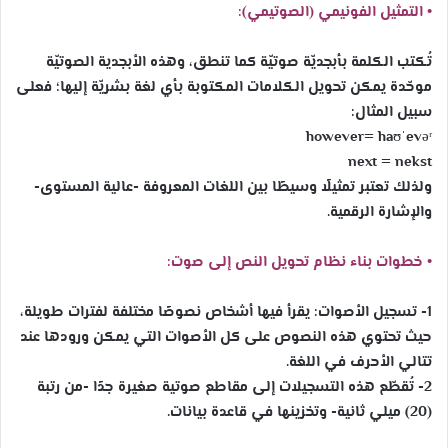
• التمثيل الفونيمي (الصوتيمي):
تُكتب الكلمة بأبجديّة صوتيّة كما تنطق، وهذه الأبجدية الصوتيّة
موحّدة يمكن تحويل الكلامات المكتوبة بأي لغة بشريّة إليها؛ فعلى
سبيل المثال:
however= haʊˈevəʳ
next = nekst
ولذلك تعتبر تمثيلًا وسيطًا بين اللغات المعروفة -عالية المستوى-
والإشارة الرقمية.
• خطوات بناء نظام تحويل النص إلى صوت:
1- تسجيل الأصوات: يقرأ فيها أشخاص نصوصًا مختلفة لفترات طويلة،
حيث تحتوي هذه النصوص على كل الأصوات التي يمكن ورودها عند
تتالي الأحرف في اللغة.
2- تُقطّع هذه التسجيلات إلى مقاطع صوتية صغيرة جدًا -من رتبة
(20) ميلي ثانية- وتخزينها في قاعدة بيانات.