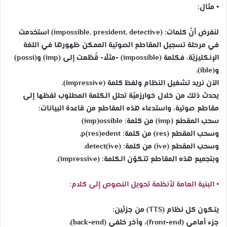
• مثال:
لنفرض أنّ كلمات: (impossible, president, detective) استخدمت
في مرحلة تسجيل المقاطع الصوتية الممكن ظهورها في اللغة
الإنكليزيّة، فكلمة (impossible) -مثلًا- قُطّعت إلى (imp) و(possi)
و(ible).
الآن نريد تشغيل النظام ولفظ كلمة (impressive).
يحدث ذلك من خلال خوارزميّة تحلل الكلمة المطلوب لفظها إلى
مقاطع صوتية، واستدعاء هذه المقاطع من قاعدة البيانات:
سحب المقطع (imp) من كلمة: imp)ossible)
وسحب المقطع (res) من كلمة: p(res)edent,
وسحب المقطع (ive) من كلمة: detect(ive).
وبتجميع هذه المقاطع تتكوّن الكلمة: (impressive).
• البنية العامة لأنظمة تحويل النصوص إلى كلام:
يتكون كل نظام (TTS) من جزئين:
جزء أمامي (front-end)، وآخر خلفي (back-end).