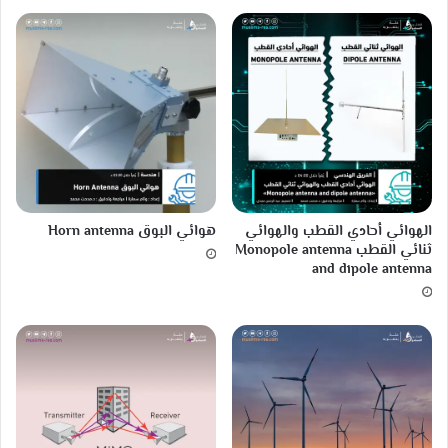
ع
ل
م
ك
ا
ل
ب
ي
ت
ا
ل
الهوائي أحادي القطب والهوائي
هوائي البوق Horn antenna
خ
ثنائي القطب Monopole antenna
ر
and dipole antenna
ا
ب