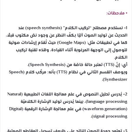
• ملاحظات:
1- نستخدم مصطلح “تركيب الكلام” (speech synthesis) عند
الحديث عن توليد الصوت آليًا بكفّ النظر عن وجود نصّ مكتوب قبلًا،
كما في تطبيقات مثل: (Google Maps) حيث تُقدّم إرشادات صوتية
للوصول إلى الوجهة المرغوبة أثناء القيادة، وهذه تقنية تركيب
الكلام.
أي: إنّ (TTS) تعتبر حالة خاصّة من (Speech Synthesis).
ويوصف القسم الثاني في نظام (TTS) بأنه: مركّب كلام (Speech
Synthesizer).
2- يُدرس تحليل النصوص في علم معالجة اللغات الطبيعية (Natural
language processing)، بينما يُدرس توليد الإشارة الكلاميّة
(waveform generation) في علم معالجة الإشارة الرقمية (Digital
signal processing).
3- تعتمد جودة الصوت الناتج على ظروف تسجيل المقاطع الصوتية.