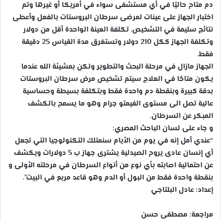
دم متاح حاليًا في أي مستشفى سواء في أمريكا أو غيرها وتم
اختبار الجهاز على عينات لمرضى سرطان البروستات بالفعل وأعطى
نتائج سليمة في التشخيص. تكلفة العينة الواحدة أقل من دولار
وتكلفة الجهاز ككل 210 دولار وتستغرق مدة القياس 25 دقيقة
فقط.
الجهاز مازال في مرحلة البحث والتطوير ولكن بمشيئة الله عندما
يكون متاحًا في العلاج سيتم تشخيص مرض سرطان البروستات
بدقة كبيرة وبنقطة دم واحدة فقط وبتكلفة بسيطة وحساسية
عالية تصل الى مستوى الفيمتو جرام وهو ما يسمح بالكشف
المبكر عن السرطان.
و جاء على لسان الباحث المصري:
“عندي أمل إنه في يوم من الأيام سنمتلك التكنولوجيا التي تجعل
أي إنسان عادى يروح الصيدلية يشترى جهاز ب 5 دولارات ويكشف
عن احتمالية اصابته بأي نوع من أنواع السرطان في مرحلته الأولى و
بنقطة واحدة فقط من البول أو الدم وهو قاعد مربع في البيت”.
إعداد: عادل البلتاجي
مراجعة: مصطفى حسن