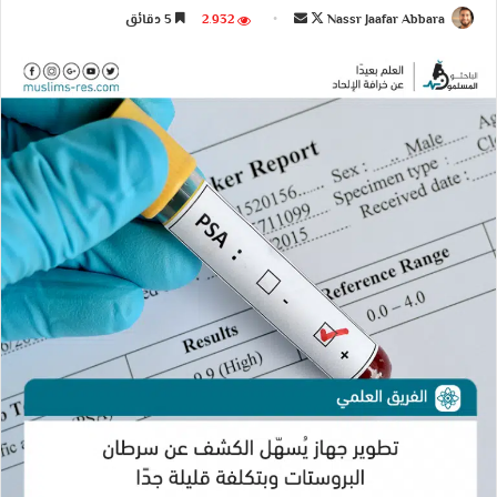
ر
ر
Nassr Jaafar Abbara
ت
أ
2٬932
5 دقائق
س
س
ا
ر
ل
ل
ب
س
ب
ب
ع
ل
ر
ر
ع
ب
ي
ي
ل
ر
د
د
ى
ي
ا
ا
X
د
إ
إ
ا
ل
ل
إ
ك
ك
ل
ت
ت
ك
ر
ر
ت
و
و
ر
ن
ن
و
ي
ي
ن
ا
ا
ي
ا