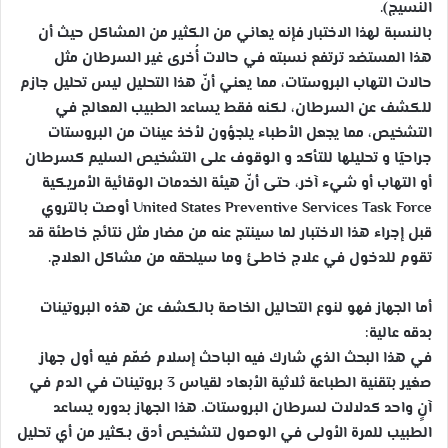
النسيج).
بالنسبة لهذا الاختبار فإنه يعاني من الكثير من المشاكل حيث أن
هذا المستضد ترتفع نسبته في حالات أُخرى غير السرطان مثل
حالات التهاب البروستات، مما يعني أنّ هذا التحليل ليس تحليل جازم
للكشف عن السرطان، لكنه فقط يساعد الطبيب المعالج في
التشخيص، مما يجعل الأطباء يلجؤون لأخذ عينات من البروستات
جراحيًا و تحليلها للتأكد و الوقوف على التشخيص السليم كسرطان
أو التهاب أو شيء آخر، حتى أنّ هيئة الخدمات الوقائية الأمريكية
United States Preventive Services Task Force أوصت بالتروي
قبل إجراء هذا الاختبار لما سينتج عنه من مضار مثل نتائج خاطئة قد
تقوم للدخول في علاج خاطئ وما سيلحقه من مشاكل العلاج.
أما الجهاز فهو لنوع التحاليل الخاصة بالكشف عن هذه البروتينات
بدقه عالية:
في هذا البحث الذي شارك فيه الباحث إسلام صُمّم فيه أول جهاز
صغير بتقنية الطباعة ثلاثية الأبعاد لقياس 3 بروتينات في الدم في
آنٍ واحد كدلالات لسرطان البروستات. هذا الجهاز بدوره يساعد
الطبيب للمرة الأولى في الوصول لتشخيص أدق بكثير من أي تحليل