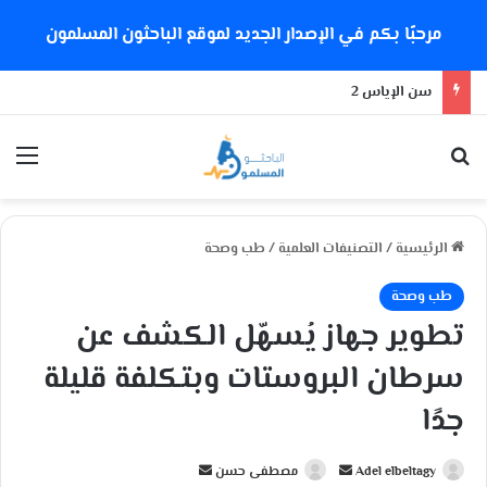
مرحبًا بكم في الإصدار الجديد لموقع الباحثون المسلمون
هل تدعم إيمان الإمام الشذوذ الجنسي؟
بحث عن
الق
الرئيسية
/
التصنيفات العلمية
/
طب وصحة
طب وصحة
تطوير جهاز يُسهّل الكشف عن
سرطان البروستات وبتكلفة قليلة
جدًا
Adel elbeltagy
أ
مصطفى حسن
أ