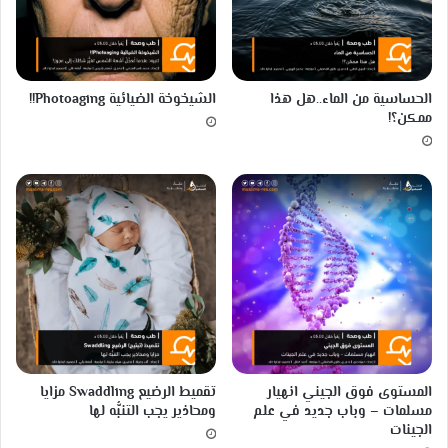
م
ن
د
ف
ع
الحساسية من الماء..هل هذا
الشيخوخة الضيائية Photoaging!!
ة
ممكن؟!
المستوى فوق الجيني انهيار
تقميط الرضيع Swaddling مزايا
مسلمات – وباب جديد في علم
ومحاذير يجب التنبُّه لها
الجينات