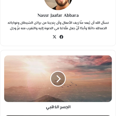
Nassr Jaafar Abbara
نسأل الله أن يُبعد عنّا زيف الأعمال وأن يِنجينا من براثن الشيطان وغواياته.
الحمدلله دائمًا وأبدًا أنّ جعل ملّذتنا في الدعوة إليه والتقرب منه عزّ وجل.
في
‫X
سب
وك
ا
ل
ج
س
ر
ا
ل
ذ
ه
الجسر الذهبي
ب
ي