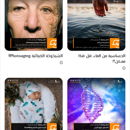
ن
ا
ل
ط
ي
و
ر
م
ن
الحساسية من الماء..هل هذا
الشيخوخة الضيائية Photoaging!!
ا
ممكن؟!
ل
س
ح
ا
ل
ي