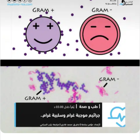
ل
ب
ر
ي
د
ا
إ
ل
ك
ت
ر
و
ن
ي
ا