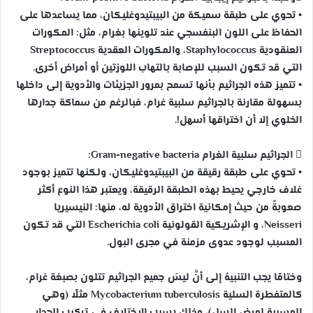
• تحوي على طبقة سميكة من البيبتيدوغليكان، مما يساعدها على
الحفاظ على اللون البنفسجي عند تلوينها بغرام، مثل: المكورات
العنقودية Staphylococcus، والمكورات العقدية Streptococcus
التي قد تكون السبب للإصابة بالتهاب اللوزتين أو أمراض أخرى.
• تتميز هذه الجراثيم بأنها تسمح بمرور الجزيئات والأدوية إلى داخلها
بسهولة مقارنة بالجراثيم سلبية غرام، فبالرغم من سماكة جدارها
الخلوي إلا أن اختراقها أسهل!.
 الجراثيم سلبية الغرام Gram-negative bacteria:
• تحوي على طبقة رقيقة من البيبتيدوغليكان، ولكنها تتميز بوجود
غلاف خارجي يحيط بهذه الطبقة الرقيقة، ويعتبر هذا النوع أكثر
صعوبةً من حيث إمكانية اختراق الأدوية له، منها: النيسيريا
Neisseri، و الإشريكية القولونية Escherichia coli التي قد تكون
المسبب لوجود عدوى مزمنة في مجرى البول.
وختامًا يجب التنبيهُ إلى أنَّ ليسَ جميع الجراثيم تتلون بصبغة غرام،
كالمتفطرة السلية Mycobacterium tuberculosis مثلًا (وهي
المسببة لمرض السل)، وذلك بسبب الاختلاف في تركيب الجدار