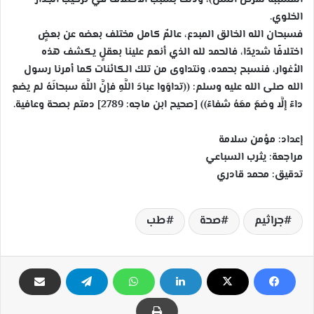
الخلوي.
فسبحان الله الخالق المبدع، عالمٌ كامل مختلف بعضه عن بعضٍ
اختلافًا شديدًا، فالحمد لله الذي أنعم علينا بعقلٍ يكشف هذه
الأغوار، فنسبح بحمده، ونتداوى من تلك الكائنات كما أمرنا رسول
الله صلى الله عليه وسلم: ((تداوَوا عبادَ اللَّهِ فإنَّ اللَّهَ سبحانَهُ لم يضع
داءً إلَّا وضعَ معَهُ شفاءً)) [صحيح ابن ماجه: 2789] دمتم بصحة وعافية.
إعداد: مؤمن سلامة
مراجعة: يثرب السباعي
‏تدقيق: محمد قادري
جراثيم
صحة
طب