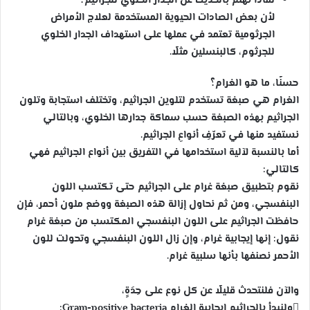
لماذا نهتم بالحديث عن الجدار الخلوي للجراثيم؟
لأن بعض الصادات الحيوية المستخدمة لعلاج الأمراض
الجرثومية تعتمد في عملها على استهداف الجدار الخلوي
للجرثوم، كالبنسلين مثلًا.
حسنًا، ما هو الغرام؟
الغرام هي صبغة تستخدم لتلوين الجراثيم، وتختلف استجابة وتلون
الجراثيم بهذه الصبغة حسب سماكة جدارها الخلوي، وبالتالي
نستفيد منها في تعرّفِ أنواعِ الجراثيم.
أما بالنسبة لآلية استخدامها في التفريق بين أنواع الجراثيم فهي
كالتالي:
نقوم بتطبيق صبغة غرام على الجراثيم حتى تكتسب اللون
البنفسجي، ومن ثم نحاول إزالة هذه الصبغة ووضع ملون أحمر، فإن
حافظت الجراثيم على اللون البنفسجي المكتسب من صبغة غرام
نقول: إنها إيجابية غرام، وإن زال اللون البنفسجي وتحولت للون
الأحمر نصنفها بأنها سلبية غرام.
والآن فلنتحدث قليلًا عن كل نوع على حِدَةٍ،
ولنبدأ بالجراثيم إيجابية الغرام Gram-positive bacteria: