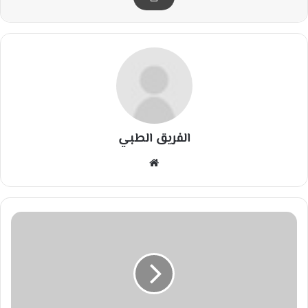
الفريق الطبي
مو
قع
الوي
ب
ا
د
ع
ا
ء
ن
ظ