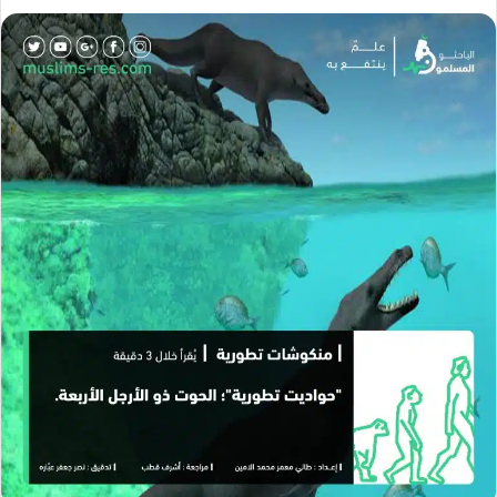
ل
ع
ل
ب
ع
ب
ر
ل
ر
ي
ى
ي
د
X
د
ا
ا
إ
إ
ل
ل
ك
ك
ت
ت
ر
ر
و
و
ن
ن
ي
ي
ا
ا