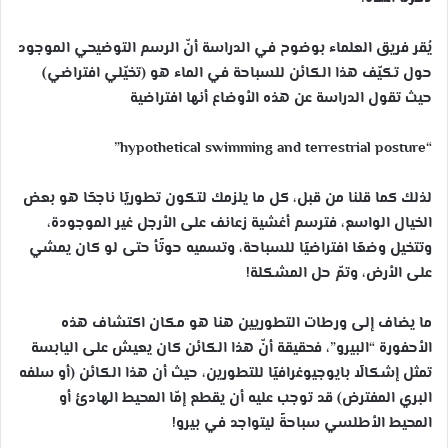
يُقر فريق العلماء بوضوح في الدراسة أنّ الرسم التوضيحي الموجود
حول تكيّف هذا الكائن للسباحة في الماء هو (تخيّلي افتراضي)
حيث تقول الدراسة عن هذه الأوضاع أنها افتراضية
“hypothetical swimming and terrestrial posture”
لذلك كما قلنا من قبل، كل ما يلزمك لتكون تطوريًا ناجحًا هو بعض
الخيال الواسع، فترسم أغشية زعانف على الأرجل غير الموجودة،
وتتخيل وضعًا افتراضيًا للسباحة، وتسميه حوتًأ حتى لو كان يمشي
على الأرض، وتمّ حل المشكلة!
ما يضاف إلى ورطات التطوريين هنا هو مكان اكتشاف هذه
الأحفورة “البيرو”، فحقيقة أنّ هذا الكائن كان يعيش على اليابسة
تمثل إشكالًا بايوجيوغرافيًا للتطورين، حيث أن هذا الكائن (أو سلفه
البري المفترض) قد توجب عليه أن يقطع إمّا المحيط الهادئ أو
المحيط الأطلسي سباحةً ليتواجد في بيرو!