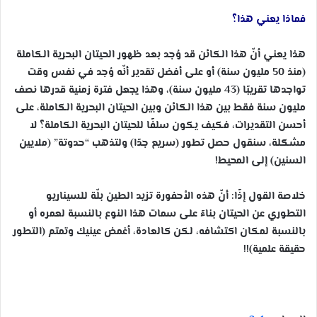
فماذا يعني هذا؟
هذا يعني أنّ هذا الكائن قد وُجد بعد ظهور الحيتان البحرية الكاملة
(منذ 50 مليون سنة) أو على أفضل تقدير أنّه وُجد في نفس وقت
تواجدها تقريبًا (43 مليون سنة)، وهذا يجعل فترة زمنية قدرها نصف
مليون سنة فقط بين هذا الكائن وبين الحيتان البحرية الكاملة، على
أحسن التقديرات، فكيف يكون سلفًا للحيتان البحرية الكاملة؟ لا
مشكلة، سنقول حصل تطور (سريع جدًا) ولتذهب “حدوتة” (ملايين
السنين) إلى المحيط!
خلاصة القول إذًا: أنّ هذه الأحفورة تزيد الطين بلّة للسيناريو
التطوري عن الحيتان بناءً على سمات هذا النوع بالنسبة لعمره أو
بالنسبة لمكان اكتشافه، لكن كالعادة، أغمض عينيك وتمتم (التطور
حقيقة علمية)!!