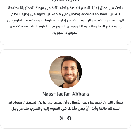
أشرف قطب
باحث في مجال إدارة النظم الذكية وتعلم الآلة في مرحلة الدكتوراة بجامعة
ليستر - المملكة المتحدة، وحاصل على ماجستير العلوم في إدارة النظم
الهندسية، وماجستير الإدارة - تخصص إدارة المعلومات، وماجستير العلوم في
إدارة نظم المعلومات، وبكالوريوس العلوم في العلوم الطبيعية - تخصص
الكيمياء الحيوية.
Nassr Jaafar Abbara
نسأل الله أن يُبعد عنّا زيف الأعمال وأن يِنجينا من براثن الشيطان وغواياته.
الحمدلله دائمًا وأبدًا أنّ جعل ملّذتنا في الدعوة إليه والتقرب منه عزّ وجل.
في
‫X
سب