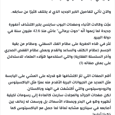
والآن نأتي لتفاصيل الخبر الجديد الذي لا يختلف كثيرًا عن سابقه..
عجّت وكالات الأنباء وصفحات البوب ساينس بخبر اكتشاف أحفورة
جديدة لما زعموا أنّه “حوت برمائي” عاش منذ 42.6 مليون سنة في
دولة البيرو.
عُثر في هذه الحفرية على عظام الفك السفلي، وعظام من بقية
الجسم (عظام الكتف والساعد والقدم وبعض عظام القفص الصدري
وآخر السلسلة الفقارية) والتي استخدمها هؤلاء العلماء للاستدلال
على بعض صفاته (1)
أهم الصفات التي تمّ اكتشافها هو قدرته على المشي على اليابسة
مثل العديد من الحيوانات البرية الأقدم منه عمرًا مثل الباكسيتوس
والرودوسيتوس والتي اُكتشفت في الهند وباكستان.
لكن صفحات الجرائد والمجلات سارعت كالعادة إلى رسومات تخيلية
تُظهره وهو في البحر ويصطاد الأسماك بل ورسمت له زعانف بين
أصابعه في سيناريو مشابه تمامًا لما حصل مع الباكسيتوس كما
ذكرنا أعلاه!