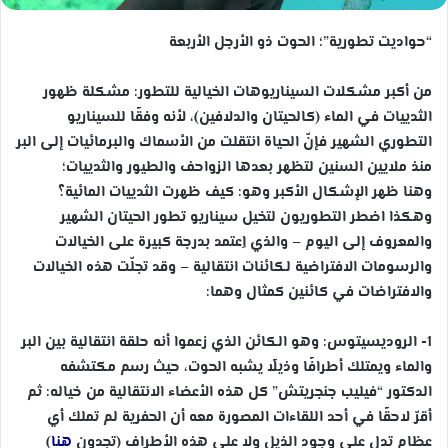
“حواديت تطورية”؛ الحوت ذو الأرجل الأربعة
من أكبر مشكلات السيناريوهات الخيالية للتطور: مشكلة ظهور
الثدييات في الماء (كالحيتان والدلافين)، لأنه وفقًا للسيناريو
التطوري الشهير فإنّ الحياة انتقلت من الأسماك والبرمائيات إلى البر
منذ ملايين السنين لتظهر بعدها الزواحف والطيور والثدييات؛
وهنا ظهر الإشكال الأكبر وهو: كيف ظهرت الثدييات المائية؟
وهكذا اضطر التطوريون لتخيل سيناريو تطور الحيتان الشهير
والمعروف إلى اليوم – والذي اِعتمد بدرجة كبيرة على الخيالات
والرسومات الافتراضية لكائنات انتقالية – وقد تجلّت هذه الخيالات
والافتراضات في كائنين كمثال وهما:
1- الروديسيتوس: وهو الكائن الذي زعموا أنه حلقة انتقالية بين البر
والماء ويمتلك أطرافًا وذيلًا يشبه الحوت، حيث رسم مكتشفه
الدكتور “فيليب جنجريتش” كل هذه الأعضاء الانتقالية من خياله: ثم
أقرّ لاحقًا في أحد اللقاءات المصورة معه أن الحفرية لم تملك أي
عظام تدل على وجود الذيل ولا على هذه الأطراف (تجدون
هنا
)