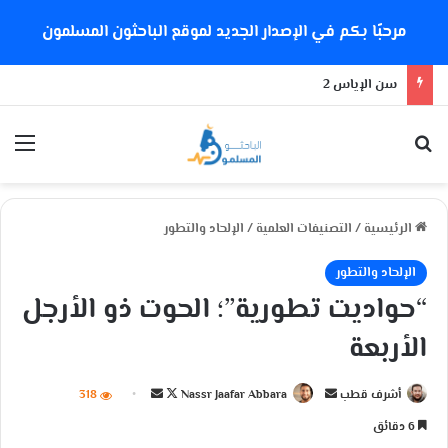
مرحبًا بكم في الإصدار الجديد لموقع الباحثون المسلمون
سن الإياس 2
بحث عن
الق
الرئيسية
/
التصنيفات العلمية
/
الإلحاد والتطور
الإلحاد والتطور
“حواديت تطورية”؛ الحوت ذو الأرجل
الأربعة
أشرف قطب
أ
Nassr Jaafar Abbara
ت
أ
318
ر
ا
ر
6 دقائق
س
ب
س