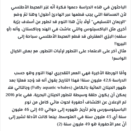
الباحثون في هذه الدراسة دعموا فكرة أنّه عَبَر المحيط الأطلسي
لأن المسافة التي يجب قطعها عبر الهادئ أطول! وهنا تمّ وضع
“الإيمان التسليمي” أولًا بأنّ هذا النوع قد تطور عن أسلاف برّية
أخرى مثل الباكسيتوس والتي عاشت في الهند وباكستان، وأنه (أو
سلفه) البرّي المفترض قد قطع المحيط الأطلسي سباحة إلى
البيرو!!
مثال آخر على الاعتماد على التطور لإثبات التطور، مع بعض الخيال
الواسع!
وأمّا الورطة الأخيرة فهي العمر التقديري لهذا النوع وهو حسب
الدراسة 42,6 مليون سنة! فهذا التاريخ يقول أنه قد وُجد فعليًا بعد
ظهور الحيتان المائية بالكامل (Fully aquatic whales) وبالتالي فلا
يمكن أن يكون حلقة وسيطة لتطور الحيتان البحرية، ففي عام 2016
تم الإعلان عن اكتشاف أحفورة لحوت مائي كامل من نوع
الباسيلوسورس وتم تأريخ ظهوره إلى حوالي 40 إلى 46 مليون
سنة أي 43 مليون سنة في المتوسط، بينما كانت الأدلة تشير إلى
أنّ عمر الأحفورة هو 49 مليون سنة (2)