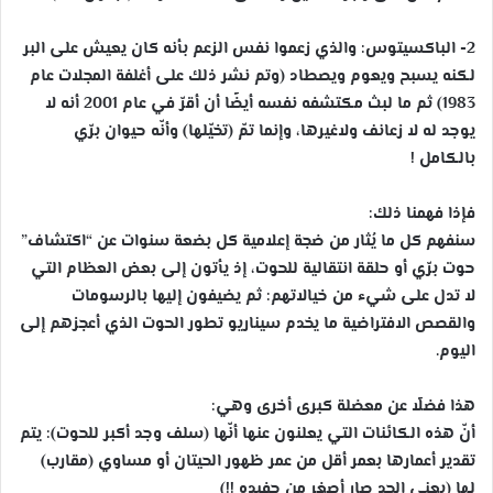
2- الباكسيتوس: والذي زعموا نفس الزعم بأنه كان يعيش على البر
لكنه يسبح ويعوم ويصطاد (وتم نشر ذلك على أغلفة المجلات عام
1983) ثم ما لبث مكتشفه نفسه أيضًا أن أقرّ في عام 2001 أنه لا
يوجد له لا زعانف ولاغيرها، وإنما تمّ (تخيّلها) وأنّه حيوان برّي
بالكامل !
فإذا فهمنا ذلك:
سنفهم كل ما يُثار من ضجة إعلامية كل بضعة سنوات عن “اكتشاف”
حوت برّي أو حلقة انتقالية للحوت، إذ يأتون إلى بعض العظام التي
لا تدل على شيء من خيالاتهم: ثم يضيفون إليها بالرسومات
والقصص الافتراضية ما يخدم سيناريو تطور الحوت الذي أعجزهم إلى
اليوم.
هذا فضلًا عن معضلة كبرى أخرى وهي:
أنّ هذه الكائنات التي يعلنون عنها أنّها (سلف وجد أكبر للحوت): يتم
تقدير أعمارها بعمر أقل من عمر ظهور الحيتان أو مساوي (مقارب)
لها (يعني الجد صار أصغر من حفيده !!)