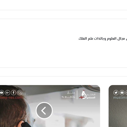
 مجال العلوم وبالذات علم الفلك
ح
س
بُ
ا
م
ر
ئٍ