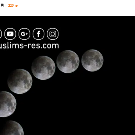
223
5 دقائق