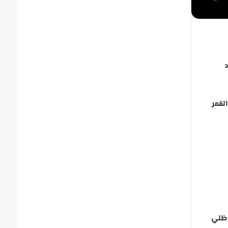
د
لقمر
عبور القمر من ظلي