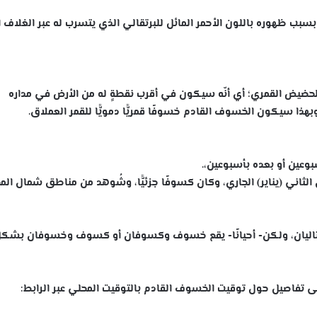
بسبب ظهوره باللون الأحمر المائل للبرتقالي الذي يتسرب له عبر الغلاف 
ضيض القمري؛ أي أنّه سيكون في أقرب نقطةٍ له من الأرض في مداره
وبهذا سيكون الخسوف القادم خسوفًا قمريًّا دمويًّا للقمر العملاق.
عين أو بعده بأسبوعين،.
لشمس السابق في 6/5 من كانون الثاني (يناير) الجاري، وكان كسوفًا جزئيًّا، وشُوهد من مناطق شمال ا
اليان، ولكن- أحيانًا- يقع خسوف وكسوفان أو كسوف وخسوفان بشكل
لى تفاصيل حول توقيت الخسوف القادم بالتوقيت المحلي عبر الرابط: