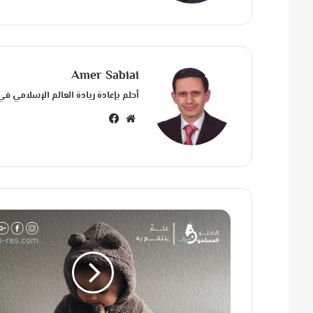
Amer Sabiai
أحلم بإعادة ريادة العالم الإسلامي في
مو
في
قع
سب
الوي
وك
ب
ل
أَ
نْ
أَ
عُ
و
لَ