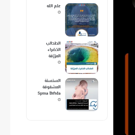
علم الله
الطحالب
الخضراء
المزرّقة
السنسنة
المشقوقة
Spina Bifida