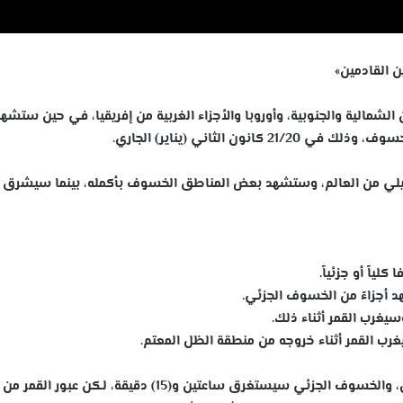
ن القادمين»
شمالية والجنوبية، وأوروبا والأجزاء الغربية من إفريقيا، في حين ستشه
ون الثاني (يناير) الجاري.
يلي من العالم، وستشهد بعض المناطق الخسوف بأكمله، بينما سيشرق ا
اً أو جزئياً.
أجزاءً من الخسوف الجزئي.
غرب القمر أثناء ذلك.
ب القمر أثناء خروجه من منطقة الظل المعتم.
وسيستمر الخسوف الكلي للقمر لمدة ساعة ودقيقتين، والخسوف الجزئي سيستغرق ساعتين و(15) دقيقة، لكن 