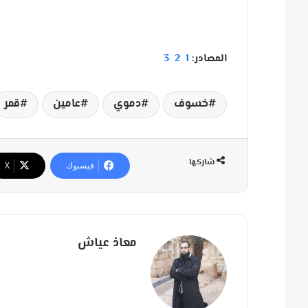
المصادر:
1
2
3
خسوف
دموي
عامين
قمر
شاركها
فيسبوك
‫X
معاذ عياش