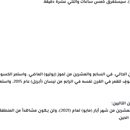
ل)، سيستغرق خمس ساعات واثنتي عشرة دقيقة.
حالي، في السابع والعشرين من تموز (يوليو) الماضي، واستمر الخسو
الكلي السابق لمدة (103) دقائق، بينما وقع أقصرُ خسوفٍ للقمر في القر
لتاليين؛
ولن تشهد الأرض خسوفا كلياً للقمر حتى السادس والعشرين من شهر أيار (مايو) لعام (2021)، ولن يكون مشاهداً من المنطق
لحين.