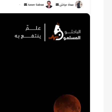
أ
أ
معاذ عياش
Amer Sabiai
ر
ر
س
س
ل
ل
ب
ب
ر
ر
ي
ي
د
د
ا
ا
إ
إ
ل
ل
ك
ك
ت
ت
ر
ر
و
و
ن
ن
ي
ي
ا
ا