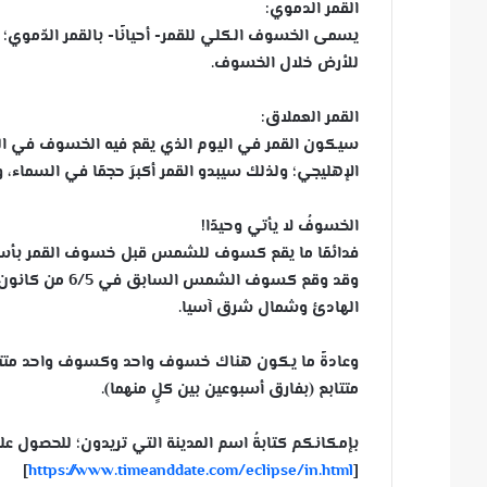
القمر الدموي:
يسمى الخسوف الكلي للقمر- أحيانًا- بالقمر الدّموي؛ 
للأرض خلال الخسوف.
القمر العملاق:
سيكون القمر في اليوم الذي يقع فيه الخسوف في الح
الإهليجي؛ ولذلك سيبدو القمر أكبرَ حجمًا في السماء، 
الخسوفُ لا يأتي وحيدًا!
فدائمًا ما يقع كسوف للشمس قبل خسوف القمر بأسبو
وقد وقع كسوف ا
الهادئ وشمال شرق آسيا.
وعادةً ما يكون هناك خسوف واحد وكسوف واحد متت
متتابع (بفارق أسبوعين بين كلٍ منهما).
بإمكانكم كتابةُ اسم المدينة التي تريدون؛ للحصول ع
]
https://www.timeanddate.com/eclipse/in.html
[