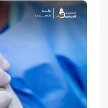
س
س
ل
ل
ب
ب
ر
ر
ي
ي
د
د
ا
ا
إ
إ
ل
ل
ك
ك
ت
ت
ر
ر
و
و
ن
ن
ي
ي
ا
ا