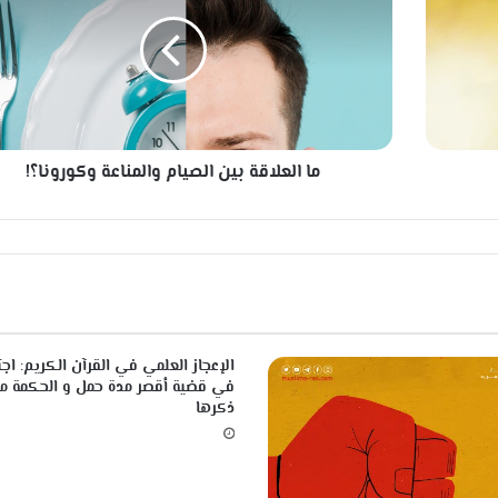
ا
ل
ع
ل
ا
ق
ة
ما العلاقة بين الصيام والمناعة وكورونا؟!
ب
ي
ن
ا
ل
ص
ي
ا
م
الإعجاز العلمي في القرآن الكريم: اجت
و
في قضية أقصر مدة حمل و الحكمة م
ا
ذكرها
ل
م
ن