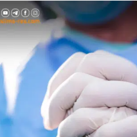
س
س
ل
ل
ب
ب
ر
ر
ي
ي
د
د
ا
ا
إ
إ
ل
ل
ك
ك
ت
ت
ر
ر
و
و
ن
ن
ي
ي
ا
ا