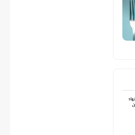
هاد
ن