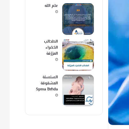
علم الله
الطحالب
الخضراء
المزرّقة
السنسنة
المشقوقة
Spina Bifida