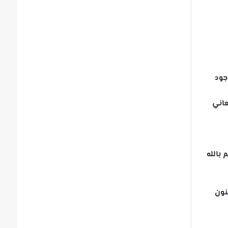
وجل، ونحو (59%) يؤمنون بوجود
عاني
 بالله
نون