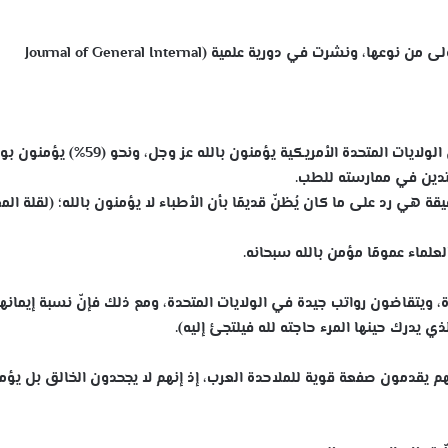
نشر موقع جامعة شيكاغو نتائج دراسة علمية هي الأولى من نوعها، ونشرت في دورية علمية (Journal of General Internal
توصلت تلك الدراسة إلى أنّ نحو (76%) من الأطباء في الولايات المتحدة الأمريكية يؤمنون بالله عز 
يقة هي رد على ما كان يُظنّ قديمًا بأن الأطباء لا يؤمنون بالله؛ (لقلة الم
لماء عمومًا مؤمن بالله سبحانه.
ة، ويتقاضون رواتب جيدة في الولايات المتحدة، ومع ذلك فإنّ نسبة إيمانهم
ي يدرك حينها المرء حاجته لله فيلتجئ إليه).
 يقدمون صفعة قوية للملاحدة العرب، إذ إنهم لا يجحدون الخالق بل يؤم