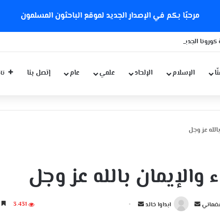
مرحبًا بكم في الإصدار الجديد لموقع الباحثون المسلمون
كورونا الجديدة
ّا
الإسلام
الإلحاد
علمي
عام
إتصل بنا
تاب
الله عز وجل
 والإيمان بالله عز وجل
أ
أ
3٬431
4 دقائق
ضماني
ابداوا خالد
ر
ر