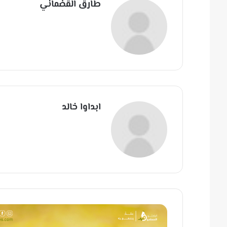
طارق القضماني
ابداوا خالد
ا
ل