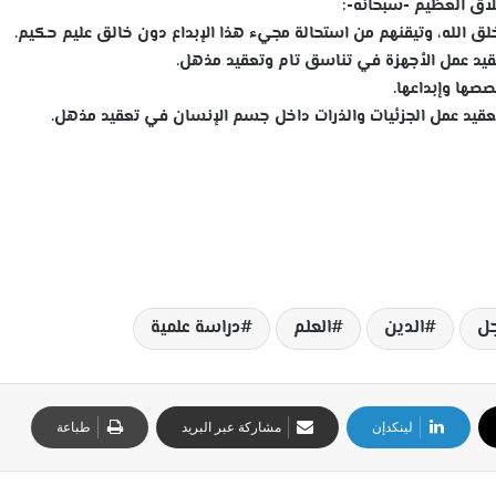
لّاق العظيم -سبحانه-:
جل
الدين
العلم
دراسة علمية
لينكدإن
مشاركة عبر البريد
طباعة