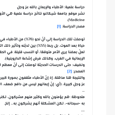
دراسة علمية: الأطباء والإيمان بالله عز وجل
Medicine).
مصدر الدراسة:
[1]
حياة بعد الموت، بل ربط (55%) بين تديّنه وتأثير ذلك التدين في ممارسته للطب.
لعلّ بعضنا يرى الأمر متوقعًا، أو النسب قليلة. في الحق
الإيمانية في الغرب، وكذلك فرض إشاعة الداروينية).
ونضيف: حتى الدرسات الحديثة توصلت إلى أنّ معظم الع
المصدر:
[2]
والنتيجة هنا مذهلة، إذ إنّ الأطباء مثقفون بصورة كبير
عز وجل كبيرة، (أي: إنّ إيمانهم ليس من دافع ضعف، الذ
…
ملحوظة: هم يؤمنون بالله وكثير منهم مشركون، لكنهم
به -سبحانه-، لكن المشكلة أنهم يشركون به… إلخ.
__