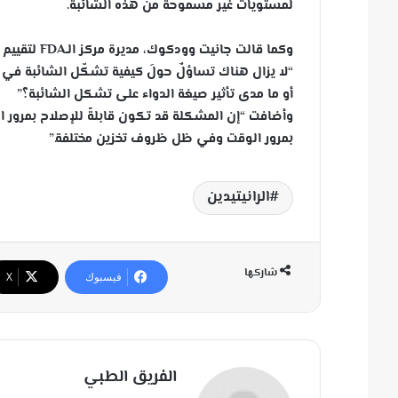
لمستويات غير مسموحة من هذه الشائبة.
وكما قالت جانيت وودكوك، مديرة مركز الـFDA لتقييم وبحوث الأدوية:
“لا يزال هناك تساؤلٌ حولَ كيفية تشكّل الشائبة في مست
أو ما مدى تأثير صيغة الدواء على تشكل الشائبة؟”
وأضافت “إن المشكلة قد تكون قابلةً للإصلاح بمرور الو
بمرور الوقت وفي ظل ظروف تخزين مختلفة.”
الرانيتيدين
شاركها
فيسبوك
‫X
الفريق الطبي