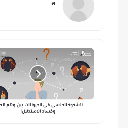
مو
قع
الوي
ب
ا
ل
ش
ذ
و
ذ
ا
ل
ج
الشذوذ الجنسي في الحيوانات بين وهم الد
ن
س
وفساد الاستدلال!
ي
ف