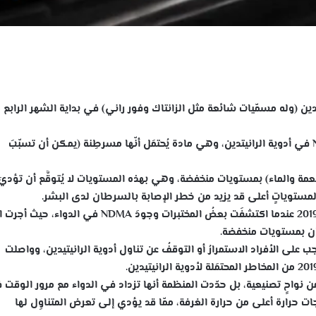
نيتيدين (وله مسمّيات شائعة مثل الزانتاك وفور راني) في بداية الشهر الرابع 
وهذا لوجود شائبةN-Nitrosodimethylamine (NDMA) في أدوية الرانيتدين، وهي مادة يُحتمَل أنّها مسرطِنة (يمكن أن تسبّبَ
مة والماء) بمستويات منخفضة، وهي بهذه المستويات لا يُتوقَّع أن تؤديَ
َ لمستوياتٍ أعلى قد يزيد من خطر الإصابة بالسرطان لدى البشر.
يجب على الأفراد الاستمرارُ أو التوقفُ عن تناول أدوية الرانيتيدين، وواصلت
 إلى أن التلوث بـNDMA ليس نابعًا من نواحٍ تصنيعية، بل حدّدت المنظمة أنها تزداد في الدواء مع مرور الوق
ت حرارة أعلى من حرارة الغرفة، ممّا قد يؤدي إلى تعرض المتناوِل لها