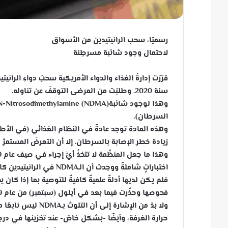
رسميًا، سحب الرانيتيدين من الأسواق
لاحتمال وجود شائبة مسرطِنة
قرّرَت إدارةُ الغذاء والدواء الأمريكية سحبَ دواءِ الرا
سنة 2020. وطلبَت من المرضى التوقفَ عن تناوله.
السرطان).
وهذه المادة توجد عادةً في النظام الغذائي (في الأطع
زيادة خطر الإصابة بالسرطان. إلا أن التعرضَ المستمرّ
اختباراتٍ شاملةً ووجدت أن الـNDMA في الرانيتيدين كان بمستويات منخفضة.
فلم يكن لديها أدلةٌ علميةٌ كافيةٌ للتوصية بما إذا كان 
فحوصها وحذّرت فيما بعد في أيلول (سبتمبر) من عام 2019 من المخاطر المحتمَلة لأدوية الرانيتيدين.
ولا بدّ من الإشارة
حرارة الغرفة، وأيضًا -بشكل خاصّ- عند تخزينها في درجا