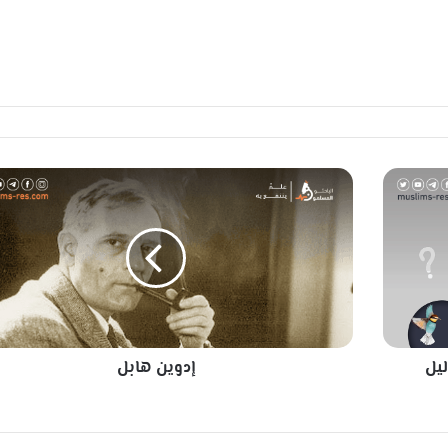
إ
د
و
ي
ن
ه
ا
ب
ل
ليل
إدوين هابل