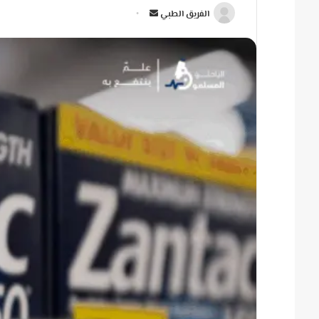
أ
الفريق الطبي
ر
س
ل
ب
ر
ي
د
ا
إ
ل
ك
ت
ر
و
ن
ي
ا