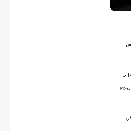
من
 إلى
وهذا ما جعل المنظّمة لا تتخذُ أيَّ إجراء في صيف عام 2019 عندما اكتشفَت بعضُ المختبرات وجودَ NDMA في الدواء، حيث أجرت الـFDA
ت في