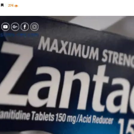
274
4 دقائق