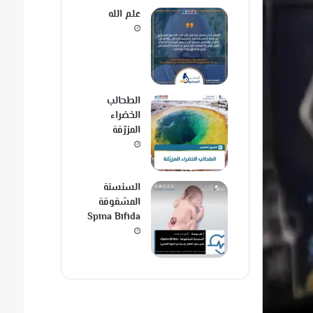
علم الله
الطحالب
الخضراء
المزرّقة
السنسنة
المشقوقة
Spina Bifida