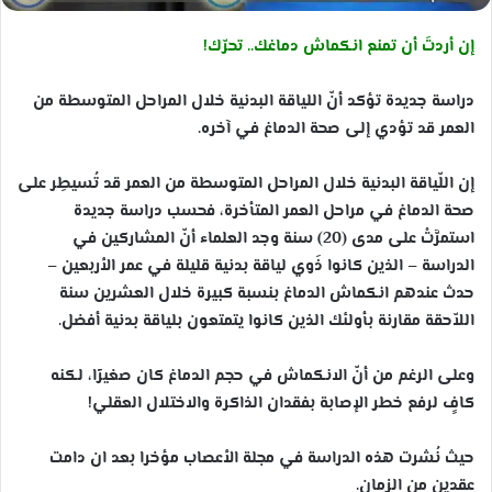
إن أردتَ أن تمنع انكماش دماغك.. تحرّك!
دراسة جديدة تؤكد أنّ اللياقة البدنية خلال المراحل المتوسطة من
العمر قد تؤدي إلى صحة الدماغ في آخره.
إن اللّياقة البدنية خلال المراحل المتوسطة من العمر قد تُسيطِر على
صحة الدماغ في مراحل العمر المتأخرة، فحسب دراسة جديدة
استمرَّتْ على مدى (20) سنة وجد العلماء أنّ المشاركين في
الدراسة – الذين كانوا ذَوي لياقة بدنية قليلة في عمر الأربعين –
حدث عندهم انكماش الدماغ بنسبة كبيرة خلال العشرين سنة
اللاّحقة مقارنة بأولئك الذين كانوا يتمتعون بلياقة بدنية أفضل.
وعلى الرغم من أنّ الانكماش في حجم الدماغ كان صغيرًا، لكنه
كافٍ لرفع خطر الإصابة بفقدان الذاكرة والاختلال العقلي!
حيث نُشرت هذه الدراسة في مجلة الأعصاب مؤخرا بعد ان دامت
عقدين من الزمان.