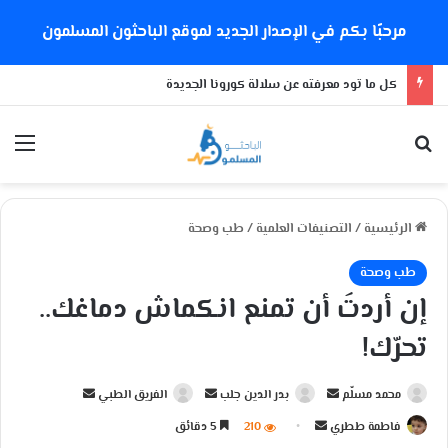
مرحبًا بكم في الإصدار الجديد لموقع الباحثون المسلمون
كل ما تود معرفته عن سلالة كورونا الجديدة
بحث عن
الق
الرئيسية
/
التصنيفات العلمية
/
طب وصحة
طب وصحة
إن أردتَ أن تمنع انكماش دماغك..
تحرّك!
محمد مسلّم
أ
بدر الدين جلب
أ
الفريق الطبي
أ
ر
ر
ر
فاطمة ططري
أ
210
5 دقائق
س
س
س