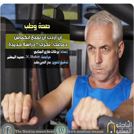
ر
ل
ل
ل
س
ب
ب
ب
ل
ر
ر
ر
ب
ي
ي
ي
ر
د
د
د
ي
ا
ا
ا
د
إ
إ
إ
ا
ل
ل
ل
إ
ك
ك
ك
ل
ت
ت
ت
ك
ر
ر
ر
ت
و
و
و
ر
ن
ن
ن
و
ي
ي
ي
ن
ا
ا
ا
ي
ا