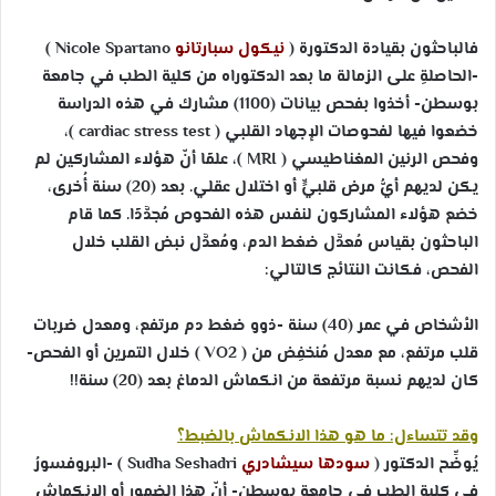
فالباحثون بقيادة الدكتورة (
نيكول سبارتانو
Nicole Spartano
)
-الحاصلةِ على الزمالة ما بعد الدكتوراه من كلية الطب في جامعة
بوسطن- أخذوا بفحص بيانات (1100) مشارك في هذه الدراسة
خضعوا فيها لفحوصات الإجهاد القلبي (
cardiac stress test
)،
وفحص الرنين المغناطيسي (
MRI
)، علمًا أنّ هؤلاء المشاركين لم
يكن لديهم أيُّ مرض قلبيٍّ أو اختلال عقلي. بعد (20) سنة أُخرى،
خضع هؤلاء المشاركون لنفس هذه الفحوص مُجدَّدًا. كما قام
الباحثون بقياس مُعدَّل ضغط الدم، ومُعدَّل نبض القلب خلال
الفحص، فكانت النتائج كالتالي:
الأشخاص في عمر (40) سنة -ذوو ضغط دم مرتفع، ومعدل ضربات
قلب مرتفع، مع معدل مُنخفِض من (
VO2
) خلال التمرين أو الفحص-
كان لديهم نسبة مرتفعة من انكماش الدماغ بعد (20) سنة!!
وقد تتساءل: ما هو هذا الانكماش بالضبط؟
يُوضِّح الدكتور (
سودها سيشادري
Sudha Seshadri
) -البروفسورُ
في كلية الطب في جامعة بوسطن- أنّ هذا الضمور أو الانكماش