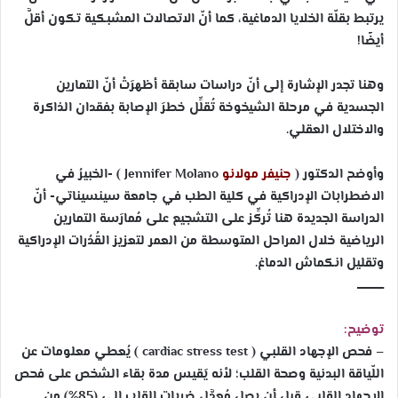
يرتبط بقلّة الخلايا الدماغية، كما أنّ الاتصالات المشبكية تكون أقلَّ
أيضًا!
وهنا تجدر الإشارة إلى أنّ دراسات سابقة أظهرَتْ أنّ التمارين
الجسدية في مرحلة الشيخوخة تُقلِّل خطرَ الإصابة بفقدان الذاكرة
والاختلال العقلي.
وأوضح الدكتور (
جنيفر مولانو
Jennifer Molano
) -الخبيرُ في
الاضطرابات الإدراكية في كلية الطب في جامعة سينسيناتي- أنّ
الدراسة الجديدة هنا تُركِّز على التشجيع على مُمارَسة التمارين
الرياضية خلال المراحل المتوسطة من العمر لتعزيز القُدُرات الإدراكية
وتقليل انكماش الدماغ.
ـــــــــــــــ
توضيح:
– فحص الإجهاد القلبي (
cardiac stress test
) يُعطي معلومات عن
اللّياقة البدنية وصحة القلب؛ لأنه يَقيس مدة بقاء الشخص على فحص
الإجهاد القلبي قبل أن يصل مُعدَّل ضربات القلب إلى (85%) من