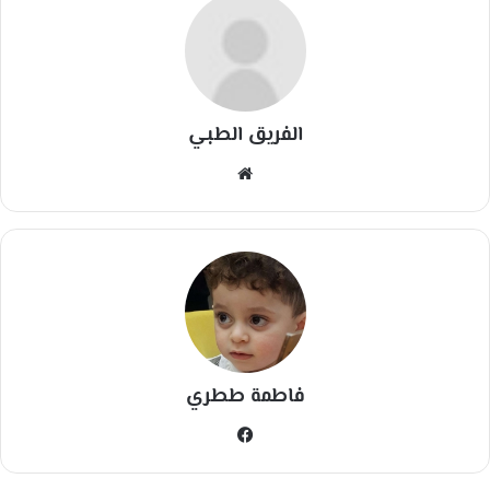
الفريق الطبي
مو
قع
الوي
ب
فاطمة ططري
في
سب
وك