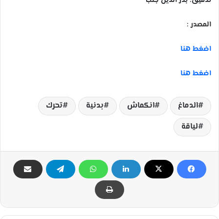
تدقيق: بدر الدين جلب
المصدر :
اضغط هنا
اضغط هنا
الدماغ
انكماش
بدنية
تحرك
لياقة