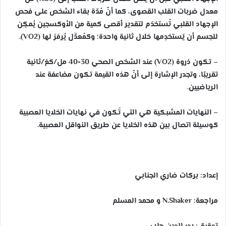
معدل ضربات القلب القصوى، كما أنّ مُدّة بقاء الشخص على فحص
الإجهاد القلبي تُستخدَم لتقدير أقصى كمية من الأوكسجين يُمكِن
للجسم أن يَستخدِمها خلال ثانية واحدة؛ وكمُعدَّل يُرمَز لها (
VO2
).
– تكون ذروة (VO2) عند الشخص الصحي 30-40 مل/كغ/ثانية
تقريبًا، وتجدر الإشارة إلى أنّ هذه القيمة تكون مضاعفة عند
الرياضيين.
– النهايات المشبكية هي التي تَكون في نهايات الخلايا العصبية
كوسيلة اتصال بين هذه الخلايا عن طريق النواقل العصبية.
إعداد: بركات ضاري الجنابي
مراجعة: N.Shaker و محمد المسلم