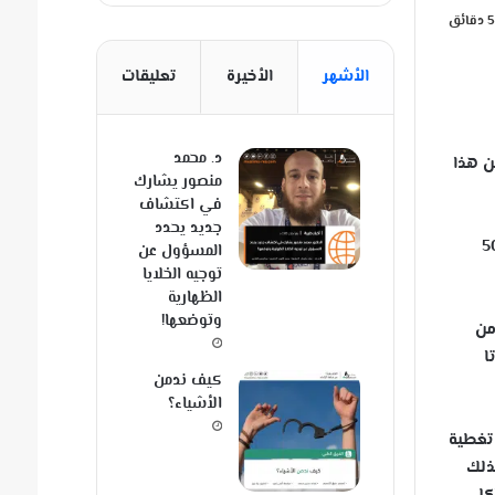
الأشهر
الأخيرة
تعليقات
د. محمد
ن هذا
منصور يشارك
في اكتشاف
جديد يحدد
قرابة 65 مليون سنة بتقديراتهم .. أي ما بين نحو 570 إلى 505
المسؤول عن
توجيه الخلايا
الظهارية
وتوضعها!
مليون سنة فقط من
ا
كيف ندمن
الأشياء؟
 تغطية
ذلك