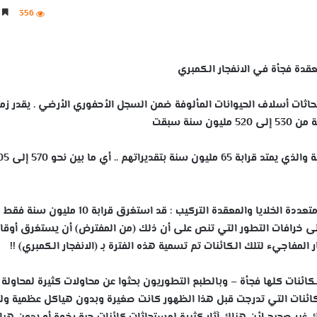
356
5 دقائق
قدة فجأة في الانفجار الكمبري
ثات أسلاف الحيوانات المألوفة ضمن السجل الأحفوري الأرضي . يقدر زم
يُعد العصر الكمبري حقبة من الحقب الجيولوجية القديمة والذي يمتد 
ولكن الظهور المفاجئ لمجموعات الحيوانات الرئيسية متعددة الخلايا والمعقدة التركيب : قد استغرق قرابة 10 
إلى خرافات التطور التي تنص على أن ذلك (من المفترض) أن يستغرق أوقات
المفاجيء لتلك الكائنات تم تسمية هذه الفترة بـ (الانفجار الكمبري) !!
لكائنات كلها فجأة – وبالطبع التطوريون بحثوا عن محاولات كثيرة لمحاولة
كائنات التي تدرجت قبل هذا الظهور كانت صغيرة وبدون هياكل عظمية ول