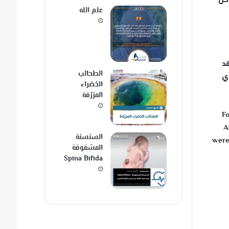
اكل
علم الله
قد
الطحالب
أي
الخضراء
المزرّقة
Fo
A
السنسنة
were 
المشقوقة
Spina Bifida