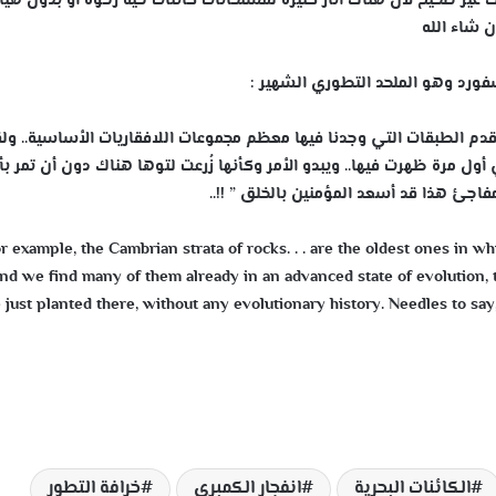
لك غير صحيح لأن هناك آثار كثيرة لمستحاثات كائنات حية رخوة أو بدون هي
 شاء الله
فورد وهو الملحد التطوري الشهير :
قدم الطبقات التي وجدنا فيها معظم مجموعات اللافقاريات الأساسية.. ول
ل مرة ظهرت فيها.. ويبدو الأمر وكأنها زُرعت لتوها هناك دون أن تمر ب
لمفاجئ هذا قد أسعد المؤمنين بالخلق
” !!..
r example, the Cambrian strata of rocks. . . are the oldest ones in w
nd we find many of them already in an advanced state of evolution, th
just planted there, without any evolutionary history. Needles to sa
الكائنات البحرية
انفجار الكمبري
خرافة التطور