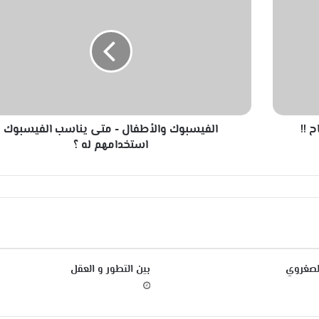
ل
ف
ي
س
ب
و
ك
و
 !!
الفيسبوك والأطفال - متى يناسب الفيسبوك
ا
ل
استخدامهم له ؟
أ
ط
ف
ا
ل
-
م
ت
الصغروي
بين التطور و العقل
ى
ي
ن