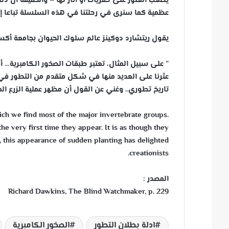
يصعب العثور على حفريات أو آثار لها – والحقيقة أن ذ
عظمية كما سنرى في رحلتنا في هذه السلسلة تباعا إن
يقول ريتشارد دوكينز عالم سلوك الحيوان بجامعة أكس
”
على سبيل المثال، تعتبر طبقات الصخور الكامبرية… أ
عثرنا على العديد منها في شكل متقدم من التطور في أو
تاريخ تطوري.. وغني عن القول أن مظهر عملية الزرع ا
hich we find most of the major invertebrate groups.
e very first time they appear. It is as though they
y, this appearance of sudden planting has delighted
creationists.
المصدر :
Richard Dawkins, The Blind Watchmaker, p. 229
ادلة بطلان التطور
الصخور الكامبرية