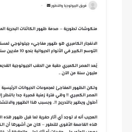
أ
فريق البيولوجيا والتطور
ر
س
ل
منكوشات تطورية – صدمة ظهور الكائنات البحرية المع
ب
ر
الانفجار الكامبري هو ظهور مفاجيء جيلولوجي لمستحا
ي
التوسع الكبير في الأنواع الحيوانية بنحو 10 ملايين سنة من 530 إلى 520 مليون سنة سبقت
د
ا
إ
مليون سنة من الآن ..
ل
ك
ت
العصر الكمبري !! وهي فترة زمنية قصيرة جدا بالنظر 
ر
أطول ويظهر بالتدريج !!.. وبسبب هذا الظهور والانتشار 
و
ن
العجيب أنه لا توجد أي آثار حفرية لما قبل ظهور هذه ا
ي
هذه القاصمة الأقوى للتطور – كان من أشهرها أن ال
ا