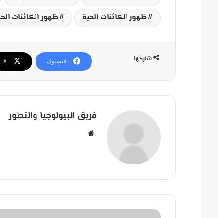
ظهور الكائنات الحية
ظهور الكائنات الح
شاركها
فيسبوك
‫X
فريق البيولوجيا والتطور
مو
قع
الوي
ب
مَ