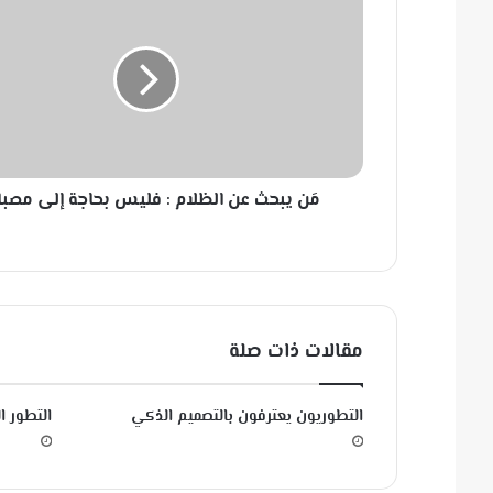
ن
ي
ب
ح
ث
ع
ن
ا
مَن يبحث عن الظلام : فليس بحاجة إلى مصباح
ل
ظ
ل
ا
م
:
ف
مقالات ذات صلة
ل
ي
س
التطوريون يعترفون بالتصميم الذكي
التطور 
ب
ح
ا