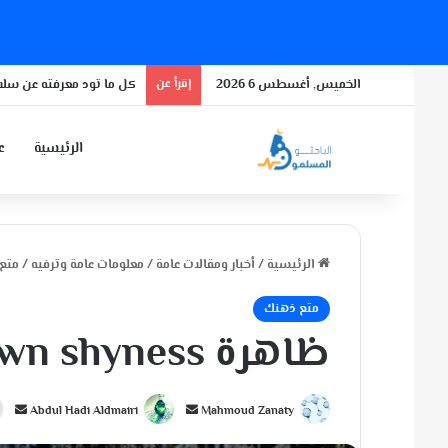
الخميس, أغسطس 6 2026
إقرأ عن
كل ما تود معرفته عن سلال
الرئيسية
عن
الرئيسية
/
أخبار ومقالات عامة
/
معلومات عامة وترفيه
/
متع
متع ذهنك
ظاهرة Crown shyness
أ
أ
Abdul Hadi Aldmairi
Mahmoud Zanaty
ر
ر