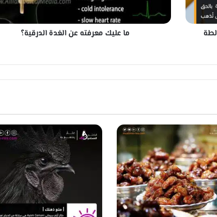
م
ع
ر
لطة
ما عليك معرفته عن الغدة الدرقية؟
ف
ت
ه
ع
ن
ا
ل
غ
د
ة
ا
ل
د
ر
ق
ي
ة
؟