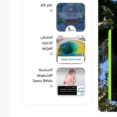
علم الله
الطحالب
الخضراء
المزرّقة
السنسنة
المشقوقة
Spina Bifida