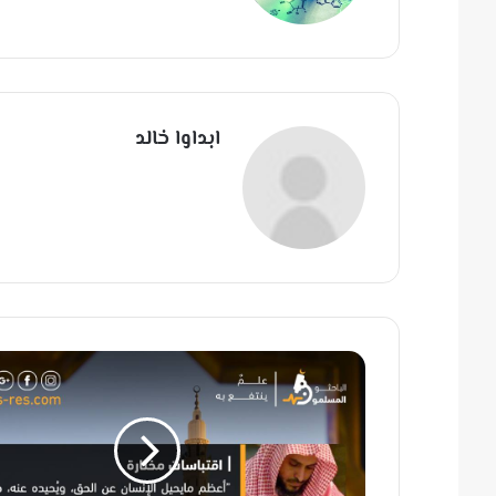
سب
وك
ابداوا خالد
أ
ع
ظ
م
م
ا