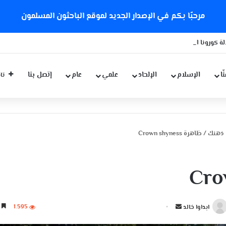
مرحبًا بكم في الإصدار الجديد لموقع الباحثون المسلمون
ة كورونا الجديدة
ّا
الإسلام
الإلحاد
علمي
عام
إتصل بنا
تاب
 ذهنك
/
ظاهرة Crown shyness
أ
1٬595
4 دقائق
ابداوا خالد
ر