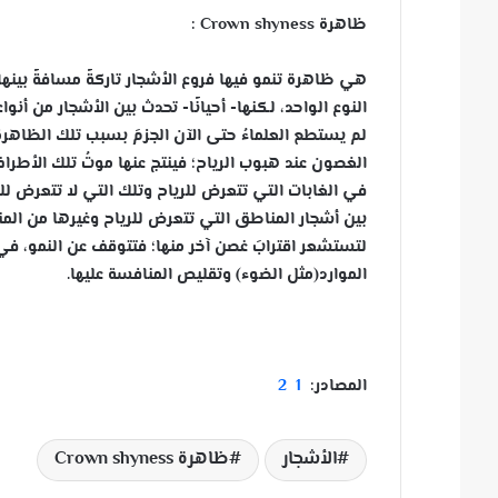
ظاهرة Crown shyness :
هي ظاهرة تنمو فيها فروع الأشجار تاركةً مسافةً بين
النوع الواحد، لكنها- أحيانًا- تحدث بين الأشجار من أ
لم يستطع العلماءُ حتى الآن الجزمَ بسبب تلك الظاهرة،
الغصون عند هبوب الرياح؛ فينتج ع
نها موتُ تلك الأطرا
في الغابات التي تتعرض للرياح وتلك التي لا تتعرض لل
بين أشجار المناطق التي تتعرض للرياح وغيرها من الم
لتستشعر اقترابَ غصن آخر منها؛ فتتوقف عن النمو، في 
الموارد(مثل الضوء) وتقليص المنافسة عليها.
المصادر:
1
2
الأشجار
ظاهرة Crown shyness