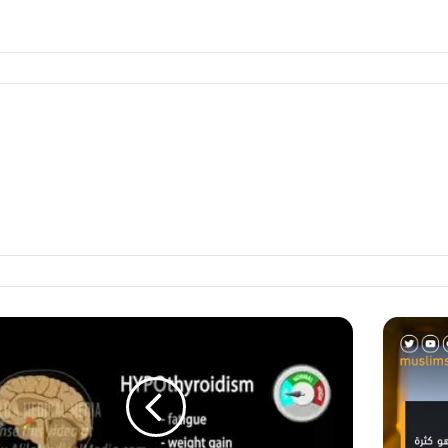
م
ا
ع
ل
ي
ك