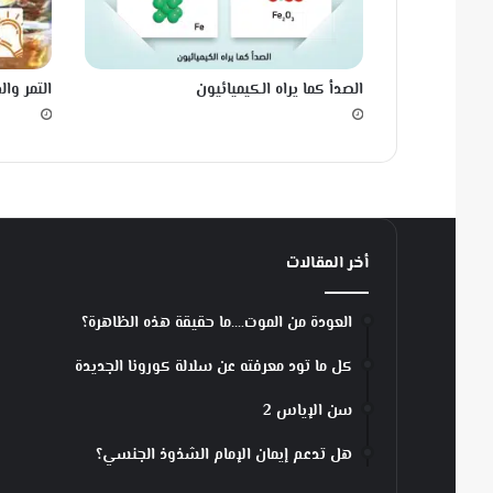
ة
م
خ
الصدأ كما يراه الكيميائيون
التمر وا
ا
ل
ط
ة
ا
ل
ب
ا
أخر المقالات
ط
ل
العودة من الموت….ما حقيقة هذه الظاهرة؟
كل ما تود معرفته عن سلالة كورونا الجديدة
سن الإياس 2
هل تدعم إيمان الإمام الشذوذ الجنسي؟