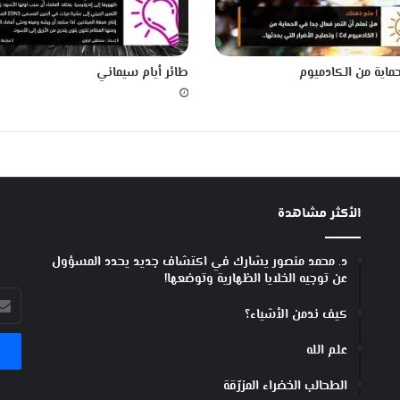
لحماية من الكادميوم
طائر أيام سيماني
الأكثر مشاهدة
د. محمد منصور يشارك في اكتشاف جديد يحدد المسؤول
عن توجيه الخلايا الظهارية وتوضعها!
أدخل
كيف ندمن الأشياء؟
بريد
الإل
علم الله
الطحالب الخضراء المزرّقة