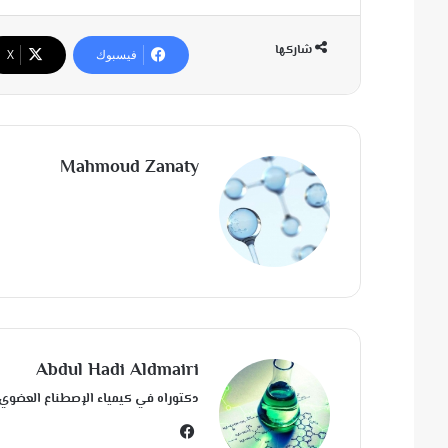
شاركها
فيسبوك
‫X
Mahmoud Zanaty
Abdul Hadi Aldmairi
دكتوراه في كيمياء الإصطناع العضوي من جامعة كار
في