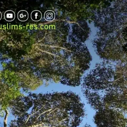
س
ل
ب
ر
ي
د
ا
إ
ل
ك
ت
ر
و
ن
ي
ا