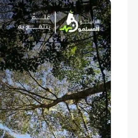
س
س
ل
ل
ب
ب
ر
ر
ي
ي
د
د
ا
ا
إ
إ
ل
ل
ك
ك
ت
ت
ر
ر
و
و
ن
ن
ي
ي
ا
ا