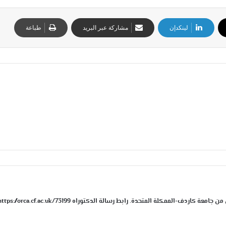
لينكدإن
مشاركة عبر البريد
طباعة
دف-الممكلة المتحدة. رابط رسالة الدكتوراه https://orca.cf.ac.uk/73199/