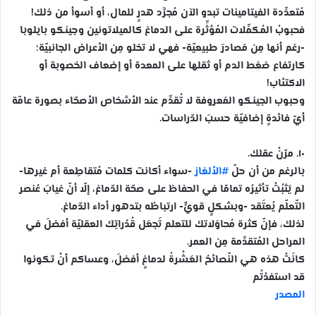
مُتعدِّدة الفيتامينات تبدو الآن مُجرَّد هدرٍ للمال، أو أسوأ من ذلك!
فحبوبُ المُكمِّلات المُؤثِّرة على الدماغ كالميلاتونين وجينكو بايلوبا
-رغم أنها مِن مَصادرَ طبيعيّة- فهي لا تخلو مِن الأعراض الجانبيّة؛
كارتفاع ضغط الدم أو ثقلها على المعدة أو إضعاف الخصوبة أو
الاكتئاب!
وحبوب الجينكو المَعروفة لا تُقدِّم عند الأشخاص الأصحّاء بصورة عامّة
أيّ فائدةٍ إضافيّة حسبَ الدّراسات.
١٠. مرّنْ عقلك.
بالرغم من أن حلّ
#الألغاز
-سواء أكانت كلمات مُتقاطِعة أم غيرها-
لم يَثبُتْ تأثيرُه تمامًا في الحفاظ على صحّة الدّماغ، إلّا أنّ غيابَ عُنصر
التّعلّم يُعتَقد -وبشكلٍ قويٍّ- ارتباطُه بتدهور أداء الدّماغ.
لذلك، فإنّ كثرة مُحاوَلاتك للتعلم تَجعَل قُدُراتِك العقليّة أفضلَ في
المراحل المُتقدِّمة مِن العمر.
كانَتْ هذه هي النّصائحُ العَشْرةُ لدماغٍ أفضلَ، وعساكم أنْ تكونوا
قد استفدْتُم
المصدر