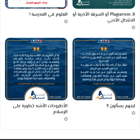
ا
م
ا
!
الـ Plagiarism أو السرقة الأدبية أو
العلوم في المدرسة !
ل
الانتحال الأدبي
إ
ن
س
ا
ن
(
V
o
y
a
g
e
r
ليتهم يسألون !!
الأطروحات الأشد خطورة على
1
الإسلام
)
؟