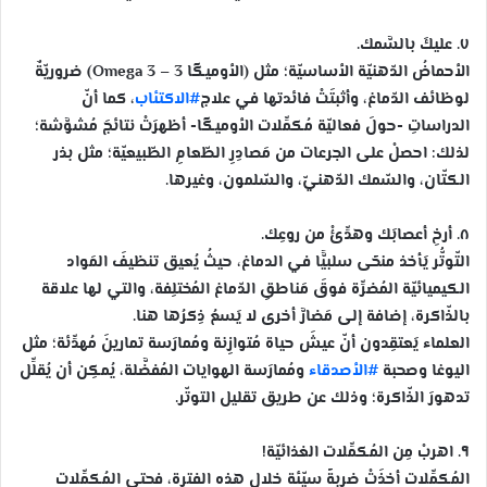
٧. عليكَ بالسَّمك.
الأحماضُ الدّهنيّة الأساسيّة؛ مثل (الأوميگا 3 – Omega 3) ضروريّةٌ
لوظائف الدّماغ، وأثبتَتْ فائدتها في علاج
#الاكتئاب
، كما أنّ
الدراساتِ -حولَ فعاليّة مُكمِّلات الأوميگا- أظهرَتْ نتائجَ مُشوَّشة؛
لذلك: احصلْ على الجرعات من مَصادِرِ الطّعامِ الطّبيعيّة؛ مثل بذر
الكتّان، والسّمك الدّهنيّ، والسّلمون، وغيرها.
٨. أرخِ أعصابَك وهدِّئْ من روعِك.
التّوتُّر يَأخذ منحًى سلبيًّا في الدماغ، حيثُ يُعيق تنظيفَ المَواد
الكيميائيّة المُضرِّة فوقَ مَناطقِ الدّماغ المُختلِفة، والتي لها علاقة
بالذّاكرة، إضافة إلى مَضارَّ أخرى لا يَسعُ ذِكرُها هنا.
العلماء يَعتقِدون أنّ عيشَ حياة مُتوازِنة ومُمارَسة تمارينَ مُهدِّئة؛ مثل
اليوغا وصحبة
#الأصدقاء
ومُمارَسة الهوايات المُفضَّلة، يُمكِن أن يُقلِّل
تدهورَ الذّاكرة؛ وذلك عن طريق تقليل التوتّر.
٩. اهربْ مِن المُكمِّلات الغذائيّة!
المُكمِّلات أخذَتْ ضربةً سيّئة خلال هذه الفترة، فحتى المُكمِّلات