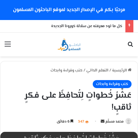
مرحبًا بكم في الإصدار الجديد لموقع الباحثون المسلمون
كل ما تود معرفته عن سلالة كورونا الجديدة
بحث عن
الق
الرئيسية
/
التعلم الذاتي
/
كتب وقراءة وابحاث
كتب وقراءة وابحاث
عَشْرُ خُطواتٍ لِتُحافِظَ على فكرٍ
ثاقبٍ!
محمد مسلّم
أ
347
6 دقائق
ر
س