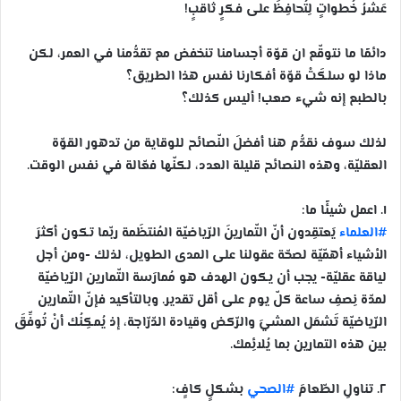
عَشْرُ خُطواتٍ لِتُحافِظَ على فكرٍ ثاقبٍ!
دائمًا ما نتوقّع ان قوّة أجسامنا تنخفض مع تقدُّمنا في العمر، لكن
ماذا لو سلكَتْ قوّة أفكارنا نفس هذا الطريق؟
بالطبع إنه شيء صعب! أليس كذلك؟
لذلك سوف نقدُّم هنا أفضلَ النّصائح للوقاية من تدهور القوّة
العقليّة، وهذه النصائح قليلة العدد، لكنّها فعّالة في نفس الوقت.
١. اعمل شيئًا ما:
#العلماء
يَعتقِدون أنّ التّمارينَ الرّياضيّة المُنتظَمة ربّما تكون أكثرَ
الأشياء أهمّيّة لصحّة عقولنا على المدى الطويل، لذلك -ومن أجل
لياقة عقليّة- يجب أن يكون الهدف هو مُمارَسة التّمارين الرّياضيّة
لمدّة نِصفِ ساعة كلّ يوم على أقل تقدير. وبالتأكيد فإنّ التّمارين
الرّياضيّة تَشمَل المشيَ والرّكض وقيادة الدّرّاجة، إذ يُمكِنُك أنْ تُوفِّقَ
بين هذه التمارين بما يُلائِمك.
٢. تناولِ الطّعامَ
#الصحي
بشكلٍ كافٍ: