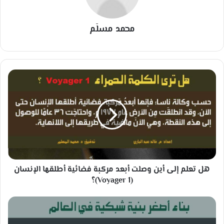
محمد مسلّم
ه
ل
ت
ع
ل
م
إ
ل
ى
هل تعلم إلى أين وصلت أبعد مركبة فضائية أطلقها الإنسان
أ
ي
(Voyager 1)؟
ن
و
ب
ص
ن
ل
ا