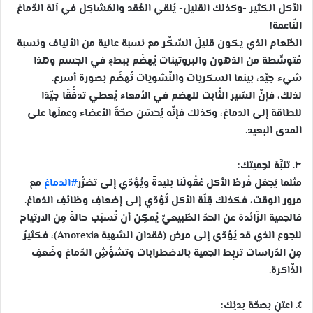
الأكل الكثير -وكذلك القليل- يُلقي العُقد والمَشاكِل في آلة الدّماغ
النّاعمة!
الطّعام الذي يكون قليلَ السّكّر مع نسبة عالية من الألياف ونسبة
مُتوسِّطة من الدّهون والبروتينات يُهضَم ببطءٍ في الجسم وهذا
شيء جيّد، بينما السكريات والنّشويات تُهضَم بصورة أسرع.
لذلك، فإنّ السّير الثّابت للهضم في الأمعاء يُعطي تدفُّقًا جيّدًا
للطاقة إلى الدماغ، وكذلك فإنّه يُحسّن صحّةَ الأعضاء وعملَها على
المدى البعيد.
٣. تنبَّهْ لحِميتك:
مثلما يَجعَل فُرطُ الأكل عُقُولَنا بليدةً ويُؤدّي إلى تضرُّر
#الدماغ
مع
مرور الوقت، فكذلك قِلّة الأكل تُؤدّي إلى إضعافِ وظائفِ الدّماغ.
فالحِمية الزّائدة عن الحدّ الطّبيعيّ يُمكِن أن تُسبّب حالةً مِن الارتياح
للجوع الذي قد يُؤدّي إلى مرض (فقدان الشهية Anorexia)، فكثيرٌ
مِن الدّراسات تربِط الحِمية بالاضطرابات وتشوُّشِ الدّماغ وضَعفِ
الذّاكرة.
٤. اعتنِ بصحّة بدنِك: