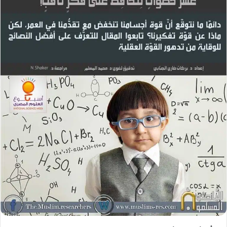
ل
ب
ر
ي
د
ا
إ
ل
ك
ت
ر
و
ن
ي
ا