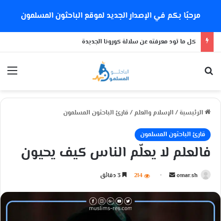
مرحبًا بكم في الإصدار الجديد لموقع الباحثون المسلمون
كل ما تود معرفته عن سلالة كورونا الجديدة
بحث عن
الق
الرئيسية
/
الإسلام والعلم
/
قارئ الباحثون المسلمون
قارئ الباحثون المسلمون
فالعلم لا يعلّم الناس كيف يحيون
omar.sh
أ
214
3 دقائق
ر
س
ل