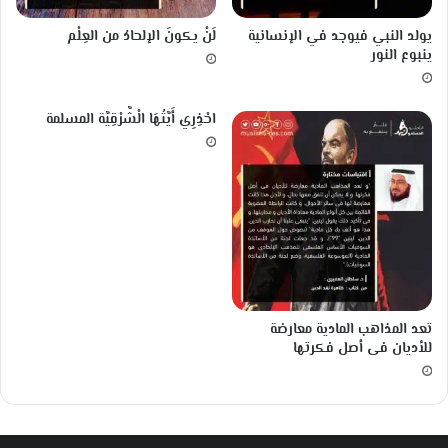
ح
م
يولد النبي فيوجد في الإنسانية
لَنْ يكونَ الإلحادُ من العِلْم
ض
ينبوع النور
ا
ل
ن
احْذِرِي أَيَّتُهَا الْشَّرْقِيَّة المسلمة
و
و
ي
م
ن
ق
ر
ي
ن
ا
تعد المذاهب المادية معارضة
ت
للأديان فى أصل فكرتها
ه
ا
ا
ل
م