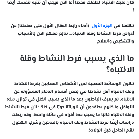
كان عليك الانتباه لطفلك فقط! أما الآن فيجب أن تنتبه لنفسك أيضاً
!
تكلمنا في
الجزء الأول
(أدناه رابط المقال الأول على صفحتنا) عن
أعراض فرط النشاط وقلة الانتباه… نتابع معكم الآن بالأسباب
والتشخيص والعلاج :
ما الذي يسبب فرط النشاط وقلة
الانتباه؟
تكون الوسائط العصبية لدى الأشخاص المصابين بفرط النشاط
وقلة الانتباه أقل نشاطًا في بعض أقسام الدماغ المسؤولة عن
الانتباه. لم يعرف الباحثون بعد ما الذي يسبب الخلل في توازن هذه
النواقل ولكنهم يعتقدون أن للوراثة دورًا في ذلك؛ لأن فرط النشاط
وقلة الانتباه غالبًا ما يصيب عدة أفراد في عائلة واحدة. وقد ربطت
دراسات أيضًا فرط النشاط وقلة الانتباه بالتدخين وشرب الكحول
للأم الحامل قبل الولادة.