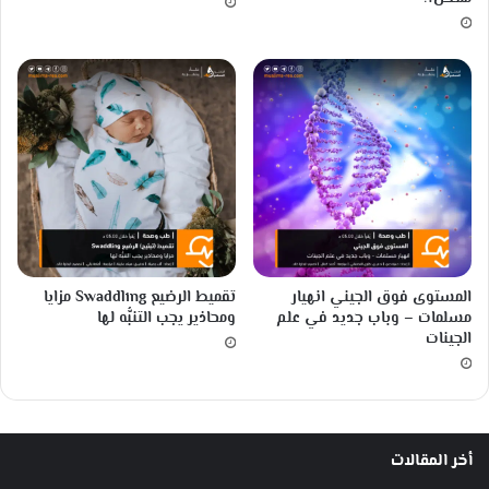
ج
ي
ل
؟
المستوى فوق الجيني انهيار
تقميط الرضيع Swaddling مزايا
مسلمات – وباب جديد في علم
ومحاذير يجب التنبُّه لها
الجينات
أخر المقالات