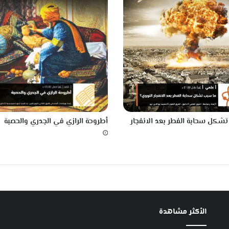
خ
س
ا
ر
ة
ا
ل
و
ز
ن
شكل سحابة الفطر بعد الانفجار
أطروحة الرازي في الجدري والحصبة
الأكثر مشاهدة