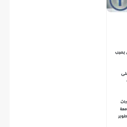
 يصيب
على
حاث
معة
طوير