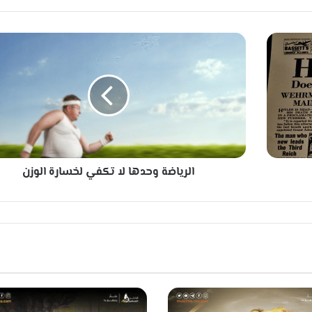
ا
ل
ر
ي
ا
ض
ة
و
ح
الرياضة وحدها لا تكفي لخسارة الوزن
د
ه
ا
ل
ا
ت
ك
ف
ي
ل