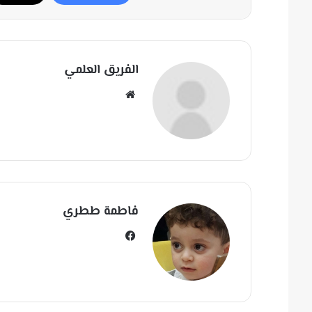
الفريق العلمي
مو
قع
الوي
ب
فاطمة ططري
في
سب
وك