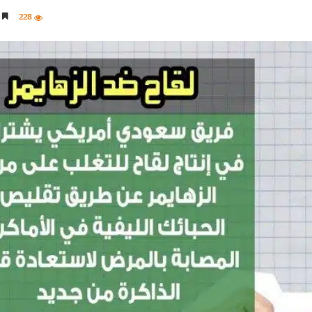
228
4 دقائق