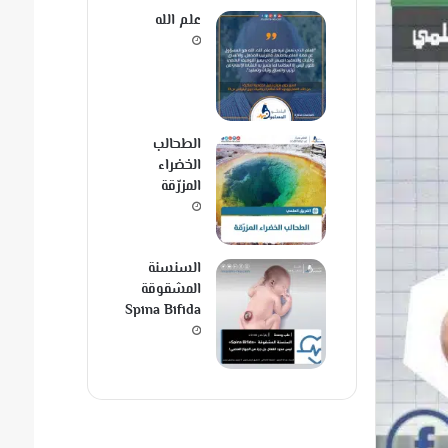
علم الله
الطحالب
الخضراء
المزرّقة
السنسنة
المشقوقة
Spina Bifida