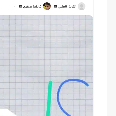
أ
أ
الفريق العلمي
فاطمة ططري
ر
ر
س
س
ل
ل
ب
ب
ر
ر
ي
ي
د
د
ا
ا
إ
إ
ل
ل
ك
ك
ت
ت
ر
ر
و
و
ن
ن
ي
ي
ا
ا