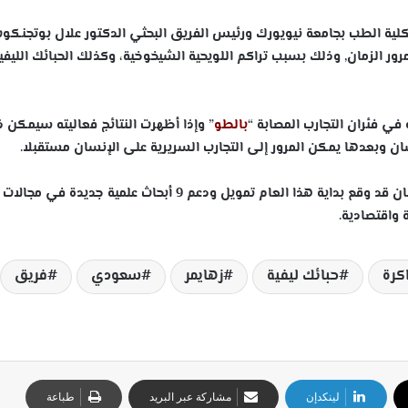
كلية الطب بجامعة نيويورك ورئيس الفريق البحثي الدكتور علال بوتجنكو
رور الزمان, وذلك بسبب تراكم اللويحية الشيخوخية، وكذلك الحبائك الليفي
في فئران التجارب المصابة “
بالطو
” وإذا أظهرت النتائج فعاليته سيمكن 
ان وبعدها يمكن المرور إلى التجارب السريرية على الإنسان مستقبلا.
مما يذكر أن الوقف العلمي بجامعة الملك عبد العزيز, كان قد وقع بداية هذا العام تمويل ودعم 9 أبحاث علمية جديدة في مجالات
واقتصادية.
اكرة
حبائك ليفية
زهايمر
سعودي
فريق
لينكدإن
مشاركة عبر البريد
طباعة