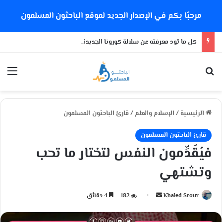
مرحبًا بكم في الإصدار الجديد لموقع الباحثون المسلمون
كل ما تود معرفته عن سلالة كورونا الجديدة
بحث عن
الق
الرئيسية
/
الإسلام والعلم
/
قارئ الباحثون المسلمون
قارئ الباحثون المسلمون
فيُقَدِّمون النفس لتختار ما تحب
وتشتهي
Khaled Srour
أ
182
4 دقائق
ر
س