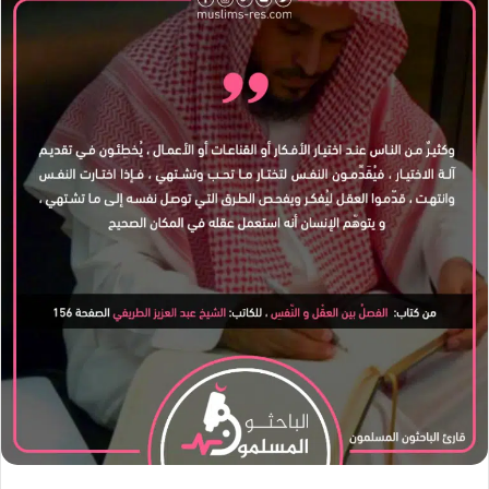
ل
ب
ر
ي
د
ا
إ
ل
ك
ت
ر
و
ن
ي
ا