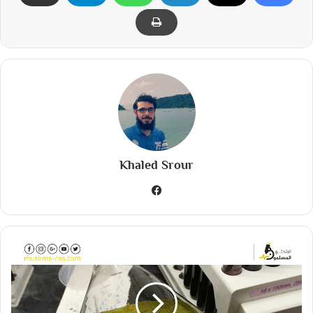
Khaled Srour
في
سب
وك
م
ا
ت
ر
ا