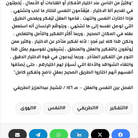
“وكثيرٌ من الناس عند اختيار الأفكار أو القناعات أو الأعمال ، يُخطِئون
في تقديم آلة الاختيار ، فيُقَدِّمون النفس لتختار ما تحب وتشتهي ،
فإذا اختارت النفس وانتهت ، قدّموا العقل ليُفكر ويفحص الطرق
التي توصل نفسه إلى ما تشتهي ، ويتوهّم الإنسان أنه استعمل
عقله في المكان الصحيح ، وربما أَكَثَر التفكير والتأمل والتفحّص ،
ولكن هذا كله غير مُجدٍ ؛ لأنه تفكير متأخر عن الاختيار ، وكثير ممن
يُولَعُون بالتفكير والعقل والمنطق ، يُشبِعُون نفوسهم بمثل هذا
النوع من التفكير المتأخر ، وربما يُبدعون في قوة الاختيار الدقيق ،
وانتقاء الشواهد والأدلة التي تُسوّغ لهم اختيارهم ، حتى يُصدّقوا
أنفسهم أنهم اختاروا الطريق الصحيح بعقلٍ ناضجٍ وتفكيرٍ كامل”
الفصل بين النفس والعقل – صـ ١٥٦ / للشيخ عبدالعزيز الطريفي
التفكير
الطريفي
النفس
الهوى