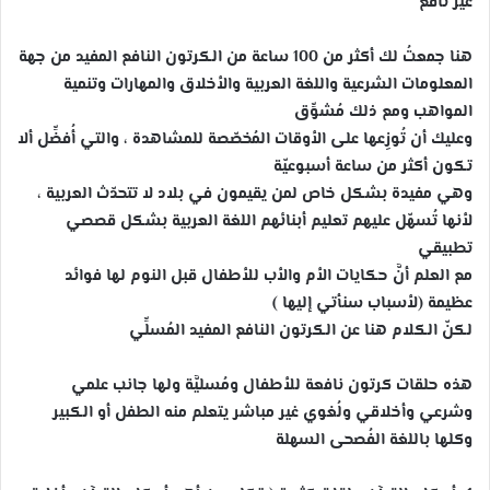
غير نافع
هنا جمعتُ لك أكثر من 100 ساعة من الكرتون النافع المفيد من جهة
المعلومات الشرعية واللغة العربية والأخلاق والمهارات وتنمية
المواهب ومع ذلك مُشوِّق
وعليك أن تُوزِعها على الأوقات المُخصّصة للمشاهدة ، والتي أُفضِّل ألا
تكون أكثر من ساعة أسبوعيّة
وهي مفيدة بشكل خاص لمن يقيمون في بلاد لا تتحدّث العربية ،
لأنها تُسهّل عليهم تعليم أبنائهم اللغة العربية بشكل قصصي
تطبيقي
مع العلم أنَّ حكايات الأم والأب للأطفال قبل النوم لها فوائد
عظيمة (لأسباب سنأتي إليها )
لكنّ الكلام هنا عن الكرتون النافع المفيد المُسلِّي
هذه حلقات كرتون نافعة للأطفال ومُسليَّة ولها جانب علمي
وشرعي وأخلاقي ولُغوي غير مباشر يتعلم منه الطفل أو الكبير
وكلها باللغة الفُصحى السهلة