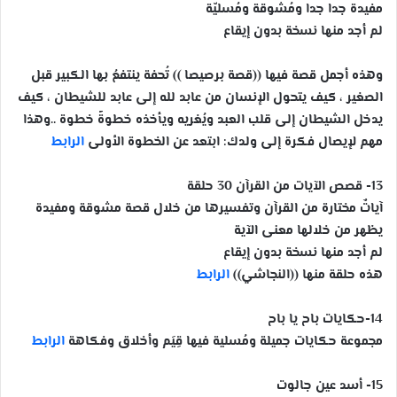
مفيدة جدا جدا ومُشوقة ومُسليّة
لم أجد منها نسخة بدون إيقاع
وهذه أجمل قصة فيها ((قصة برصيصا )) تُحفة ينتفعُ بها الكبير قبل
الصغير ، كيف يتحول الإنسان من عابد لله إلى عابد للشيطان ، كيف
يدخل الشيطان إلى قلب العبد ويُغريه ويأخذه خطوةً خطوة ..وهذا
مهم لإيصال فكرة إلى ولدك: ابتعد عن الخطوة الأولى
الرابط
13- قصص الآيات من القرآن 30 حلقة
آياتٌ مختارة من القرآن وتفسيرها من خلال قصة مشوقة ومفيدة
يظهر من خلالها معنى الآية
لم أجد منها نسخة بدون إيقاع
هذه حلقة منها ((النجاشي))
الرابط
14-حكايات باح يا باح
مجموعة حكايات جميلة ومُسلية فيها قِيَم وأخلاق وفكاهة
الرابط
15- أسد عين جالوت