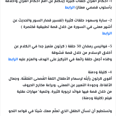
1- أحكام القرآن حلقات كثيرة (يتكلم عن أهم أحكام القرآن وأخلاقه
بأسلوب قصصي ممتاز)
الرابط
2- سارة وسعود حلقات كثيرة (تفسير قصار السور والحديث عن
أشهر معنى في السورة من خلال قصة تطبيقية مُختصرة )
الرابط
3- فوانيس رمضان 30 حلقة ( كرتون متميز جدا في الكلام عن
أخلاق الإسلام من خلال قصة مُشوقة
وهذه أجمل حلقة رائعة في التركيز على الهدف والعزم عليه
الرابط
4- كليلة ودمنة
أقوى كرتون رأيتُه لإسماع الأطفال اللغةَ الفُصحى المُتقَنَة، وجمال
الألفاظ، وجودة التعبير عن المعنى، وبراعة مخارج الحروف
من خلال قصة فيها فوائد تربوية كثيرة، وتنمية ُ مهارات عقلية
فيلم (كليلة ودِمنة)
وتستطيع أن تسأل الطفل الذي تعلّم معك شيئا في قواعد النحو