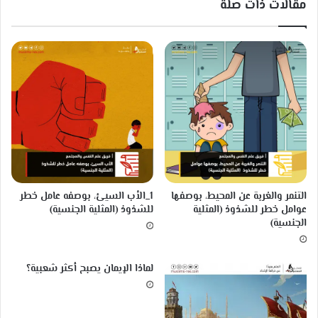
مقالات ذات صلة
ك
ط
ف
ا
ل
التنمر والغربة عن المحيط، بوصفها
1_الأب السيئ، بوصفه عامل خطر
عوامل خطر للشذوذ (المثلية
للشذوذ (المثلية الجنسية)
الجنسية)
لماذا الإيمان يصبح أكثر شعبية؟