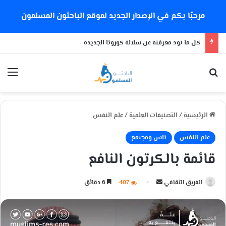
مرحبًا بكم في الإصدار الجديد لموقع الباحثون المسلمون
كل ما تود معرفته عن سلالة كورونا الجديدة
بحث عن
الق
الرئيسية
/
التصنيفات العلمية
/
علم النفس
علم النفس
ناس ومجتمع
قائمة بالكرتون النافع
الفريق الثقافي
أ
407
6 دقائق
ر
س
ل