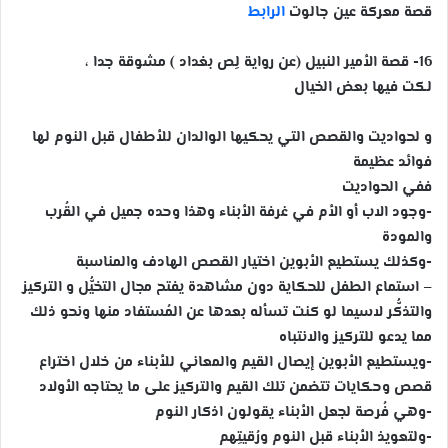
قصة معركة عين جالوت
الرابط
16- قصة الأمير النبيل (عن رواية لِص بغداد ) مشوقة جدا ،
لكت فيها بعض الخيال
و لحواديت والقصص التي يحكيها الوالدان للأطفال قبل النوم لها
فوائد عظيمة
ففي الحواديت
-وجود الاب أو الأم في غرفة الأبناء وهذا وحده جميل في القُرب
والمودة
-وكذلك يستطيع الأبوين اختيار القصص الهادف والمناسبة
– استماع الطفل للحكاية دون مشاهدة يفتح مجال التخيُّل و التركيز
والتذكُّر لاسيما لو كنت تسأله بعدها عن المُستفاد منها ونحو ذلك
مما يدعو للتركيز والانتباه
-ويستطيع الأبوين إيصال القيم والمعاني للأبناء من خلال اختراع
قصص وحكايات تتضمن تلك القيم والتركيز على ما يحتاجه الأولاد
-وهي فُرصة لجعل الأبناء يقولون اذكار النوم
-ولتعويذ الأبناء قبل النوم ورُقيتِهم