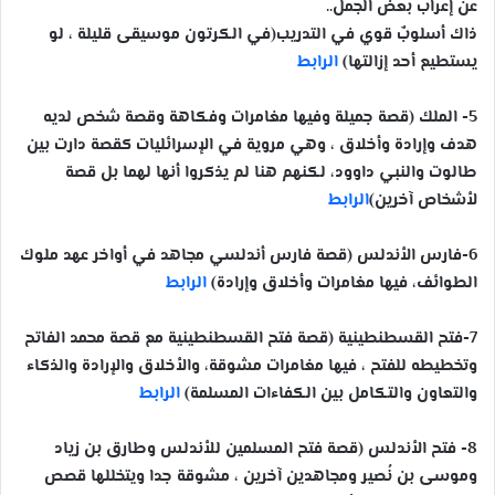
عن إعراب بعض الجمل..
ذاك أسلوبٌ قوي في التدريب(في الكرتون موسيقى قليلة ، لو
يستطيع أحد إزالتها)
الرابط
5- الملك (قصة جميلة وفيها مغامرات وفكاهة وقصة شخص لديه
هدف وإرادة وأخلاق ، وهي مروية في الإسرائليات كقصة دارت بين
طالوت والنبي داوود، لكنهم هنا لم يذكروا أنها لهما بل قصة
لأشخاص آخرين)
الرابط
6-فارس الأندلس (قصة فارس أندلسي مجاهد في أواخر عهد ملوك
الطوائف، فيها مغامرات وأخلاق وإرادة)
الرابط
7-فتح القسطنطينية (قصة فتح القسطنطينية مع قصة محمد الفاتح
وتخطيطه للفتح ، فيها مغامرات مشوقة، والأخلاق والإرادة والذكاء
والتعاون والتكامل بين الكفاءات المسلمة)
الرابط
8- فتح الأندلس (قصة فتح المسلمين للأندلس وطارق بن زياد
وموسى بن نُصير ومجاهدين آخرين ، مشوقة جدا ويتخللها قصص