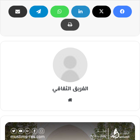
الفريق الثقافي
مو
قع
الوي
ب
ح
ك
م