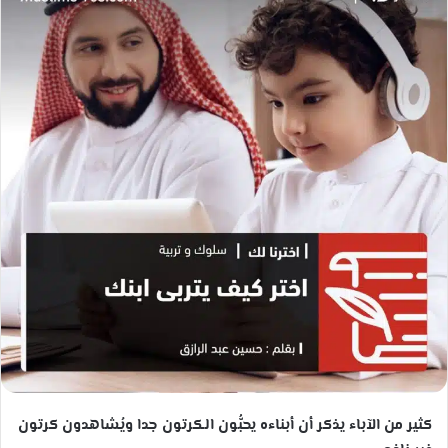
ب
ر
ي
د
ا
إ
ل
ك
ت
ر
و
ن
ي
ا
كثير من الآباء يذكر أن أبناءه يحبُّون الكرتون جدا ويُشاهدون كرتون