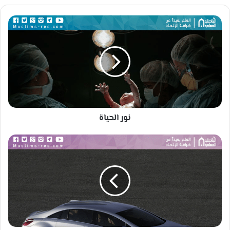
الوي
وك
ب
ن
و
ر
ا
ل
ح
ي
ا
ة
نور الحياة
م
ح
ر
ك
ا
ل
ا
ح
ت