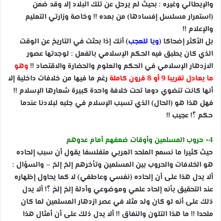
والإيطالي وغيره : بحيث لم يرحل عن تلك البلاد إلا وقد ضمن
(استمرار مسلسل إفسادها) من بعده !! وخاصة وزارتي التعليم
والإعلام !!
بل الأكثر إضحاكا (
ويا للعجب
) أنك إذا بحثت في التاريخ عن الوقت
الذي كان يطبق فيه الحكم الإسلامي بالفعل : لوجدتها عصور
الازدهار الإسلامي في الحكم والعلوم والحضارة والاقتصاد !!
وهو
ما يعادل تقريبا 9 أو 8 قرون كاملة
رغم ما فيها من خلافات داخلية إلا
أنها كانت تنضوي دوما تحت خلافة واحدة كبيرة شعارها الإسلام !!
فهل هذا هو (الحال) الذي تسبب الإسلام في جلبه لبلادنا عندما
حكم ؟! عجيب !!
4- حروب المسلمين وأوقات ضعفهم أمام عدوهم
حيث كثيرا ما نسمع الملحد العربي متفلسفا يقول أن سبب إلحاده
هو الخلافات والحروب بين المسلمين وتأخرهم إلخ إلخ – والسؤال :
ألا يدل هذا على أن إلحاده (نفسي وعاطفي) لا كما يحاول إظهاره
عند التحقيق بأنه إلحاد علمي وموضوعي وأدلة إلخ إلخ ؟! ألا يدل
ذلك على أنه لو كان ولد مثلا في عصر ازدهار المسلمين لما كان
ملحدا !! ما هذا التلون والنفاق !! ألا يدل ذلك على أن أمثال هذا