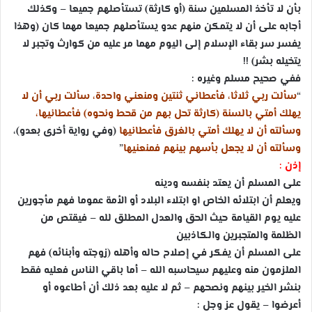
بأن لا تأخذ المسلمين سنة (أو كارثة) تستأصلهم جميعا – وكذلك
أجابه على أن لا يتمكن منهم عدو يستأصلهم جميعا مهما كان (وهذا
يفسر سر بقاء الإسلام إلى اليوم مهما مر عليه من كوارث وتجبر لا
يتخيله بشر) !!
ففي صحيح مسلم وغيره :
“
سألت ربي ثلاثا، فأعطاني ثنتين ومنعني واحدة، سألت ربي أن لا
يهلك أمتي بالسنة (كارثة تحل بهم من قحط ونحوه) فأعطانيها،
وسألته أن لا يهلك أمتي بالغرق فأعطانيها
(وفي رواية أخرى بعدو)،
وسألته أن لا يجعل بأسهم بينهم فمنعنيها
”
إذن :
على المسلم أن يعتد بنفسه ودينه
ويعلم أن ابتلائه الخاص او ابتلاء البلاد أو الأمة عموما فهم مأجورين
عليه يوم القيامة حيث الحق والعدل المطلق لله – فيقتص من
الظلمة والمتجبرين والكاذبين
على المسلم أن يفكر في إصلاح حاله وأهله (زوجته وأبنائه) فهم
الملزمون منه وعليهم سيحاسبه الله – أما باقي الناس فعليه فقط
بنشر الخير بينهم ونصحهم – ثم لا عليه بعد ذلك أن أطاعوه أو
أعرضوا – يقول عز وجل :