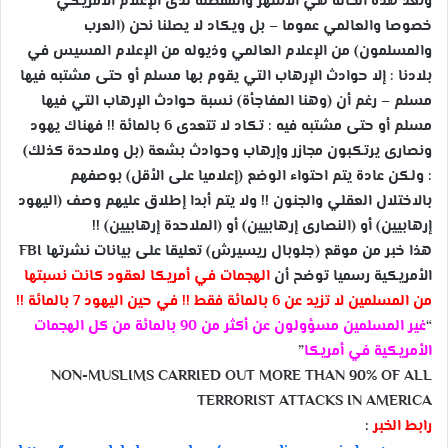
وتعد هذه الحالة هي الأشهر والمفضلة لدى الإعلام الأمريكي
خصوصا والعالمي عموما – بل ويكاد لا يصلنا نحن (العرب
والمسلمون) من الإعلام العالمي وذيوله من الإعلام المسيس في
بلادنا : إلا حوادث الإرهاب التي يقوم بها مسلم أو حتى مشتبه فيها
مسلم – رغم أن (وهنا المفاجأة) نسبة حوادث الإرهاب التي فيها
مسلم أو حتى مشتبه فيه : تكاد لا تتعدى 6 بالمائة !! فهناك يهود
ونصارى يرتكبون مجازر وإرهاب وحوادث بشعة (بل وملاحدة كذلك)
: ولكن عادة يتم احتواء الوضع (إعلاميا على الأقل) بوصفهم
بالاختلال العقلي والجنون !! ولا يتم أبدا إطلاق عليهم وصف (اليهود
إرهابيين) أو (النصارى إرهابيين) أو (الملاحدة إرهابيين) !!
هذا خبر من موقع (جلوبال ريسيرش) تعليقا على بيانات نشرتها FBI
الأمريكية رسميا توضح أن
الهجمات في أمريكا لعقود كانت نسبتها
من المسلمين لا تزيد عن 6 بالمائة فقط !! في حين اليهود 7 بالمائة !!
“
غير المسلمين مسؤولون عن أكثر من 90 بالمائة من كل الهجمات
الأمريكية في أمريكا
”
NON-MUSLIMS CARRIED OUT MORE THAN 90% OF ALL
TERRORIST ATTACKS IN AMERICA
رابط الخبر
: