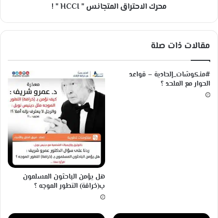
محرك الاحتراق المتجانس " HCCI " !
ر
ا
ق
ا
مقالات ذات صلة
ل
م
ت
#منكوشات_إلحادية – قواعد
ج
الحوار مع الملحد ؟
ا
ن
س
"
H
C
C
I
"
هل يؤمن الباحثون المسلمون
!
ب(خرافة) التطور الموجه ؟