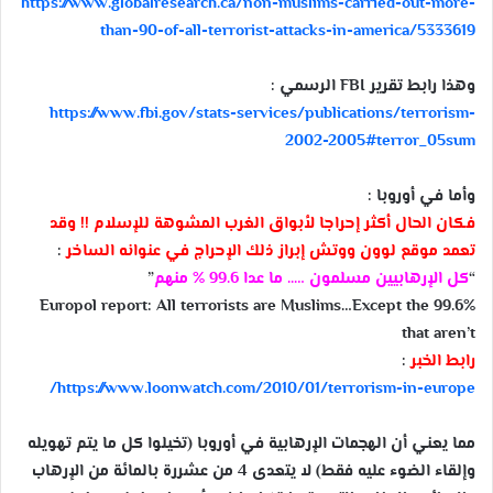
https://
www.globalresearch.ca/
non-muslims-carried-out-mor
e-
than-90-of-all-terrorist
-attacks-in-america/
5333619
وهذا رابط تقرير FBI الرسمي :
https://www.fbi.gov/
stats-services/
publications/
terrorism-
2002-2005#terror_
05sum
وأما في أوروبا :
فكان الحال أكثر إحراجا لأبواق الغرب المشوهة للإسلام !! وقد
تعمد موقع لوون ووتش إبراز ذلك الإحراج في عنوانه الساخر
:
“
كل الإرهابيين مسلمون ….. ما عدا 99.6 % منهم
”
Europol report: All terrorists are Muslims…Except the 99.6%
that aren’t
رابط الخبر
:
https://www.loonwatch.com/
2010/01/
terrorism-in-europe/
مما يعني أن الهجمات الإرهابية في أوروبا (تخيلوا كل ما يتم تهويله
وإلقاء الضوء عليه فقط) لا يتعدى 4 من عشررة بالمائة من الإرهاب