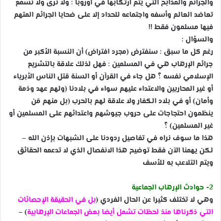
والجرائم والمذابح التي يتم ارتكابها في أوروبا : ولا نرى ولا نسمع
تعاضد العالم وأسفه واجتماعه للحداد إلا على ضحايا الجرائم المتهم
فيها مسلمون فقط !!
والسؤال :
رغم كل ما سبق : سنفترض (مجرد افتراض) أن النسبة الأكبر من
جرائم الإرهاب هي في المسلمين : فهل لذلك علاقة بالتشريع
الإسلامي نفسه ؟ هل جاء في القرآن أو السنة قتل الناس الأبرياء
أو غير المحاربين والاعتداء عليهم سواء في بلادنا (ولهم عهد وذمة
وأمان) أو في بلاد الكفار ولا علاقة لهم بالحرب (بل منهم مَن
ينظمون احتجاجات على حروب جيوشهم واعتدائهم على المسلمين أو
غير المسلمين) ؟
هذا ما سوف نراه في تفاصيل ردودنا على الشبهات بإذن الله –
لكن يهمنا الآن فقط توضيح هذا الانفصال الذي لا تدعمه الحقائق
ويتم التلاعب به للأسف
2- حوادث الإرهاب الجماعية
وهي لا تختلف كثيرا عن الحال الفردي (
بل في الحقيقة الإحصائات
التي ذكرناها منذ لحظات تشمل أيضا بعض الجماعات الإرهابية
) –