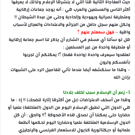
حيث المفاجأة الثانية هنا التي لا ينشرها الإعلام ولذلك لا يعرفها
أكثر الناس والمسلمين والعرب هي : أنه يوجد جماعات إرهابية
ومتطرفة نصرانية ويهودية وإلحادية وحتى من عبدة الشيطان !!
ولكل منهم سجل حافل من الجرائم والاعتداءات والمجازر لأسباب
واهية –
فهل سمعتم عنهم ؟
هل لو سألنا أي مسلم في الشارع أن يذكر لنا اسم جماعة إرهابية
أو متطرفة واحدة من غير المسلمين :
تعتقدوا سيعرف واحدة (واحدة فقط) ؟! يمكنكم أن تجربوا
بأنفسكم وترون
– وهذا ما سنكشفه أيضا عندما نأتي لتفاصيل الرد على الشبهات
بإذن الله
3- زعم أن الإسلام سبب تخلف بلادنا
وهذا من أسخف الاعتراضات (بل من أكثرها إثارة للضحك) !! إذ : ما
هي الدول التي تطبق الإسلام اليوم من الدول (المتخلفة) علميا أو
حضاريا حتى يمكننا أن نصدق هذه الأضحوكة ؟!! والحق : أن كل
الدول الإسلامية المتخلفة علميا وحضاريا اليوم تحكمها أنظمة
علمانية أو ديكتاتورية كذيول للاستعمار الفرنسي والإنجليزي