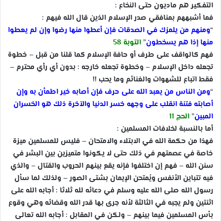
التفكير هم ماديون حتى النخاع :
فما أشبههم بمنافقي صدر الإسلام الذين قال الله فيهم :
“
ومنهم من يلمزك في الصدقات فإن أعطوا منها رضوا وإن لم يعطوا
منها إذا هم يسخطون
”
التوبة 58
فهم كالواقف على طرف أو حافة الإسلام كما قلنا من قبل – خطوة
تجعله داخل الإسلام – وخطوة تجعله خارجه : بدون أي رأي محترم –
فقط اتباع للشهوات والغنائم وما يحب !!
“
ومن الناس من يعبد الله على حرف فإن أصابه خير اطمأن به وإن
أصابته فتنة انقلب على وجهه خسر الدنيا والآخرة ذلك هو الخسران
المبين
”
الحج 11
أما بالنسبة لخلافات المسلمين :
فهذا من حكمة الله في الابتلاء والامتحان – فليس للمسلمين ميزة
خاصة في عصمتهم في ذلك حتى لا يكونوا متميزين بين البشر في
سنن الله – فهم إن اختلفوا فإنه يقع بينهم الحروب والقتال – والذي
فيه تتباين الأنفس ويُمتحن الإيمان بشتى الصور – ولذلك لما سأل
رسول الله صلى الله عليه وسلم في دعائه لله ثلاثا : أجابه الله على
اثنتين ولم يجبه في الثالثة لأنه جرى بها قدر الله وقضائه وهي وقوع
بأس المسلمين فيما بينهم – ولكن في المقابل : أجابه الله تعالى