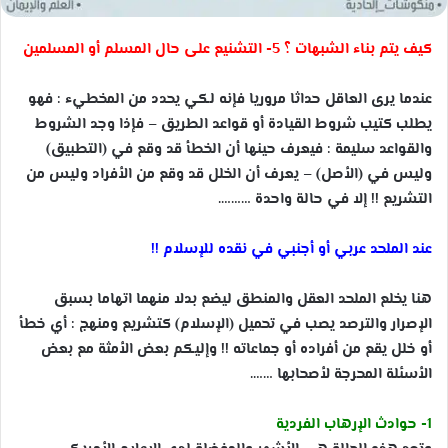
كيف يتم بناء الشبهات ؟ 5- التشنيع على حال المسلم أو المسلمين
عندما يرى العاقل حداثا مروريا فإنه لكي يحدد من المخطيء : فهو
يطلب كتيب شروط القيادة أو قواعد الطريق – فإذا وجد الشروط
والقواعد سليمة : فيعرف حينها أن الخطأ قد وقع في (التطبيق)
وليس في (الأصل) – يعرف أن الخلل قد وقع من الأفراد وليس من
التشريع !! إلا في حالة واحدة ……….
عند الملحد عربي أو أجنبي في نقده للإسلا
م !!
هنا يخلع الملحد العقل والمنطق ليضع بدلا منهما اتهاما بسبق
الإصرار والترصد يصب في تحميل (الإسلام) كتشريع ومنهج : أي خطأ
أو خلل يقع من أفراده أو جماعاته !! وإليكم بعض الأمثة مع بعض
الأسئلة المحرجة لأصحابها …….
1- حوادث الإرهاب الفردية