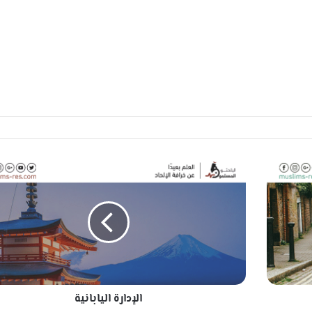
ا
ل
إ
د
ا
ر
ة
ا
ل
الإدارة اليابانية
ي