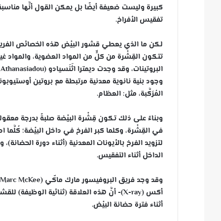
كبيرة وليست ضعيفة أيضًا بل يمكن القول أنَّها مناسب
تفقيس الأفراخ.
لكن ما الذي يعطي قشور البيْض هذه الخصائص الفري
تتكون القِشْرة من كلٍّ من المواد العضوية، والمواد غ
المُرَكَّبة، مثل: العظام.
وبناءً على ذلك تكون قِشْرة البيْضة صلبةً بدرجة معقول
في القِشْرة، وكلما كبر الفرخ في داخل البيْضة؛ كُلَّ
لتزويد الفرخ بالأيونات المعدنية (أثناء دورة الحضانة
الداخل أثناء التفقيس.
و
أكس (X-ray)- أنَّ هذه العلاقة (ثنائية الوظ
أثناء فترة حضانة البيْض.