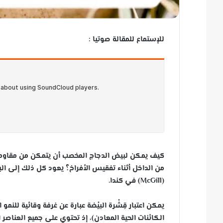
للإستماع للمقالة صوتيا :
كيف يمكن لبيض الدجاج المخصب أن يتمكن من مقاومة 
من الداخل أثناء تفقيس الأفراخ؟ يعود كل ذلك إلى البني
(McGill) في كندا.
يمكن اعتبار قِشْرة البيْضة عبارة عن غرفة وقائية للنمو الجنين
الكائنات الحية المعادن)، إذ تحتوي على جميع العناصر ا