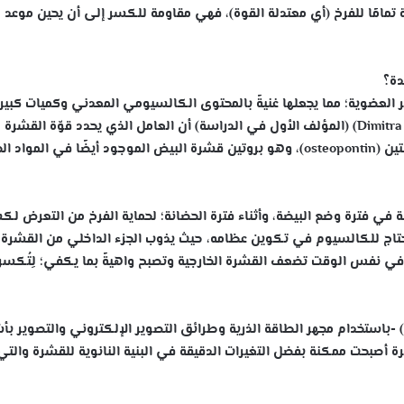
ة تمامًا للفرخ (أي معتدلة القوة)، فهي مقاومة للكسر إلى أن يحين موعد
دة؟
ير العضوية؛ مما يجعلها غنيةً بالمحتوى الكالسيومي المعدني وكميات كبير
البروتينات، وقد وجدت ديمترا اثَنَسيادو (Dimitra Athanasiadou) (المؤلف الأول في الدراسة) أن العامل الذي يحدد قوّة القش
وجود بنية نانوية معدنية مرتبطة مع بروتين أوستيوبونتين (osteopontin)، وهو بروتين قشرة البيض الموجود أيضًا في المو
ة في فترة وضع البيضة، وأثناء فترة الحضانة؛ لحماية الفرخ من التعرض لكس
ما احتاج للكالسيوم في تكوين عظامه، حيث يذوب الجزء الداخلي من القشرة؛
)، وفي نفس الوقت تضعف القشرة الخارجية وتصبح واهيةً بما يكفي؛ لِتُكسر
قد وجد فريق البروفيسور مارك ماكّي (Marc McKee) -باستخدام مجهر الطاقة الذرية وطرائق التصوير الإلكتروني والتصوير
يفة) للقشرة أصبحت ممكنة بفضل التغيرات الدقيقة في البنية النانوية للقشرة والت