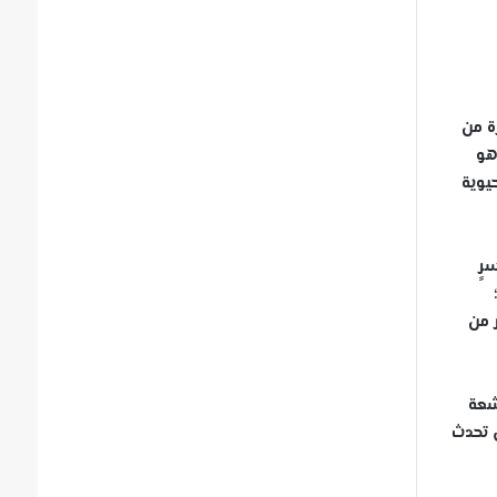
ة من
رة هو
اد الحيوية
رٍ
 من
 بأشعة
ي تحدث