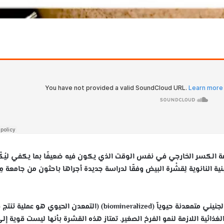
الكسر الخارجي في نفس الوقت الذي يكون فيه ضعيفًا بما يكفي ليُكْ
ة النانوية لِقشْرة البيض وفقًا لدراسة جديدة أجراها باحثون من جامعة مِ
ي متمعدنة حيوياً (biominer
alized) (التمعدن الحيوي هو عملية تنتج 
لغذائية اللازمة لنمو الفرخ الصغير. تمتاز هذه القشرة بأنها ليست قوية إل