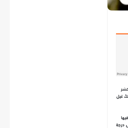
سَر
كْ غيل
فيها
ى درجة