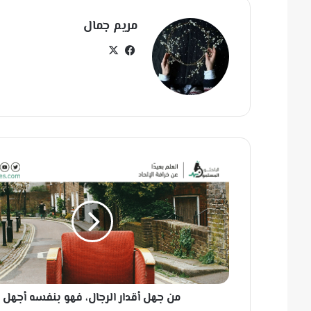
مريم جمال
في
‫X
سب
وك
م
ن
ج
ه
ل
أ
ق
د
ا
من جهل أقدار الرجال، فهو بنفسه أجهل
ر