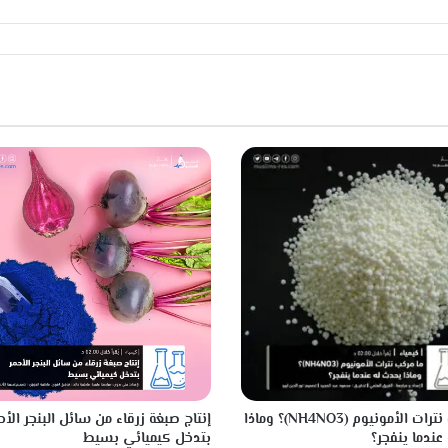
ا
ب
ا
ن
ي
ة
ما مركب نترات الأمونيوم (NH4NO3)؟ وماذا
إنتاج صبغة زرقاء من سائل البنجر الأح
عندما ينفجر؟
بتدخل كيميائي بسيط