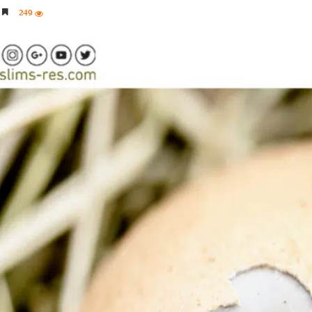
249
5 دقائق