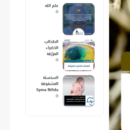
علم الله
الطحالب
الخضراء
المزرّقة
السنسنة
المشقوقة
Spina Bifida