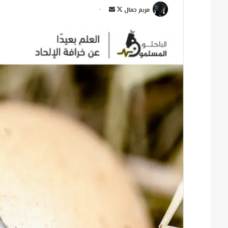
ت
أ
مريم جمال
ا
ر
ب
س
ع
ل
ع
ب
ل
ر
ى
ي
X
د
ا
إ
ل
ك
ت
ر
و
ن
ي
ا