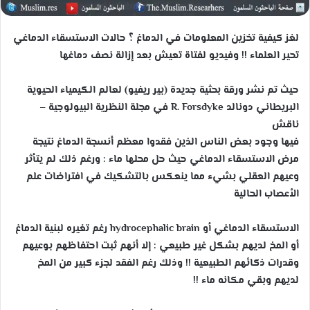
لغز كيفية تخزين المعلومات في الدماغ ؟ حالات الاستسقاء الدماغي
تحير العلماء !! وفيديو لفتاة تعيش بعد إزالة نصف دماغها
حيث تم نشر ورقة بحثية جديدة (بير ريفيو) لعالم الكيمياء الحيوية
البريطاني دونالد R. Forsdyke في مجلة النظرية البيولوجية –
ناقش
فيها وجود بعض الناس الذين فقدوا معظم أنسجة الدماغ نتيجة
مرض الاستسقاء الدماغي حيث حل محلها ماء : ورغم ذلك لم يتأثر
وعيهم العقلي بشيء مما ينعكس بالتشكيك في افتراضات علم
الأعصاب الحالية
الاستسقاء الدماغي أو hydrocephalic brain رغم تغيره لبنية الدماغ
أو المخ لديهم بشكل غير طبيعي : إلا أنهم ثبت احتفاظهم بوعيهم
وقدرات ذكائهم الطبيعية !! وذلك رغم الفقد لجزء كبير من المخ
لديهم وبقي مكانه ماء !!