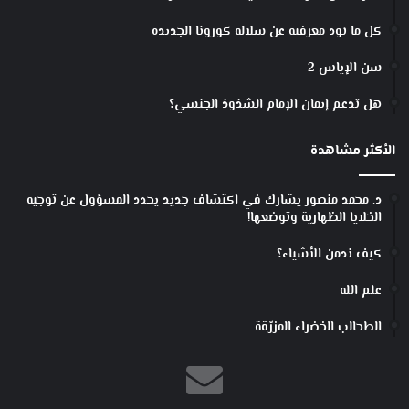
ي
ن
كل ما تود معرفته عن سلالة كورونا الجديدة
-
و
سن الإياس 2
ث
ا
هل تدعم إيمان الإمام الشذوذ الجنسي؟
ن
ي
الأكثر مشاهدة
ر
ئ
ي
د. محمد منصور يشارك في اكتشاف جديد يحدد المسؤول عن توجيه
س
الخلايا الظهارية وتوضعها!
ل
كيف ندمن الأشياء؟
ـ
ج
علم الله
ا
م
الطحالب الخضراء المزرّقة
ع
ة
ب
غ