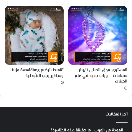
ل
ف
ل
ك
-
و
أ
ح
د
4
ت
المستوى فوق الجيني انهيار
تقميط الرضيع Swaddling مزايا
ل
مسلمات – وباب جديد في علم
ومحاذير يجب التنبُّه لها
ا
الجينات
م
ي
ذ
ل
أ
أخر المقالات
ن
ش
ت
العودة من الموت….ما حقيقة هذه الظاهرة؟