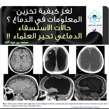
ر
س
ل
ب
ر
ي
د
ا
إ
ل
ك
ت
ر
و
ن
ي
ا