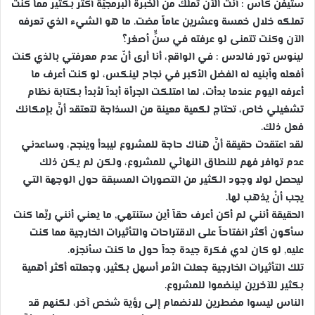
ستيفن كاس : أنت الآن تملك من الخبرة البرمجيّة أكثر بكثير مما كنت
تملكه خلال خمسة وعشرين عاماً مضت. ما هو الشيء الذي تعرفه
الآن وكنت تتمنى لو عرفته في سنٍّ أصغر؟
لينوس تور فالدس : في الواقع، أنا أرى أنّ عدم معرفتي بالذي كنت
أفعله وأبنيه له الفضل الأكبر في نجاح لينكس، لو كنت أعرف ما
أعرفه اليوم عندما بدأت، لما امتلكت الجرأة أبداً لأبدأ بكتابة نظام
تشغيلي خاص، تحتاج لكمية معينة من السذاجة لتعتقد أنَّ بإمكانك
فعل ذلك.
لقد اعتقدت حقيقة أنَّ هناك حاجة للمشروع ليبدأ وينجح، وساعدني
عدم توافر فهم للنطاق النهائي للمشروع، ولكن لم يكن ذلك
ليحصل لولا وجود الكثير من التصورات المسبقة حول الوجهة التي
يجب أنْ يذهب لها.
الحقيقة أنني لم أكن أعرف حقاً أين ستنتهي, ما يعني أنني ربَّما كنت
سأكون أكثر انفتاحاً على الاقتراحات والتأثيرات الخارجية مما كنت
عليه, لو كان لدي فكرة جيدة جداً حول ما كنت سأنجزه.
تلك التأثيرات الخارجية جعلت الأمر أسهل بكثير، وجعلته أكثر أهمية
بكثير للآخرين لينضموا للمشروع.
الناس ليسوا مضطرين للانضمام إلى رؤية شخص آخر، لكنهم قد