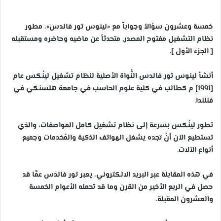
خمسة وعشرون سؤالاً وجواباً مع «لينوس تور فالدس»، مطور
نظام التشغيل مفتوح المصدر, متحدثاً عن ماضيه وحاضره ومستقبله
[ الجزء الأول ].
أنشأ لينوس تور فالدس النُّواة الأصلية لنظام تشغيل لينُكس عام
[1991] م كطالب في كلية علوم الحاسب في جامعة هلسنكي في
فنلندا.
تطور لينُكس بسرعة إلى نظام تشغيل كامل المواصفات، والذي
تستطيع الآن أنْ تجده يشغل الهواتف الذكية والمُخدمات وجميع
أنواع الآلات.
في هذه المقابلة عبر البريد الالكتروني، يعبر تور فالدس عمَّا قد
حصل في الربع الأخير من القرن وما قد تحمله الأعوام الخمسة
والعشرون المقبلة.