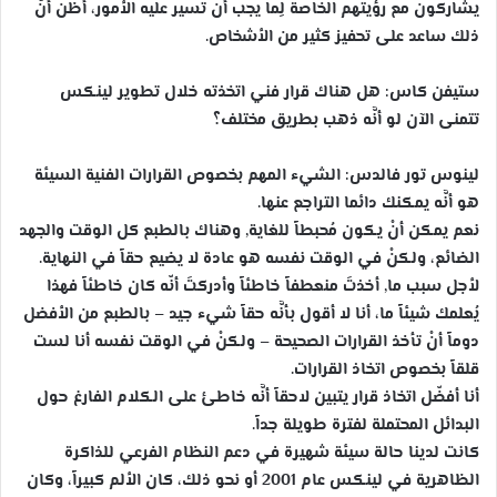
يشاركون مع رؤيتهم الخاصة لِما يجب أن تسير عليه الأمور، أظن أنَّ
ذلك ساعد على تحفيز كثير من الأشخاص.
ستيفن كاس: هل هناك قرار فني اتخذته خلال تطوير لينكس
تتمنى الآن لو أنَّه ذهب بطريق مختلف؟
لينوس تور فالدس: الشيء المهم بخصوص القرارات الفنية السيئة
هو أنَّه يمكنك دائما التراجع عنها.
نعم يمكن أنْ يكون مُحبطاً للغاية, وهناك بالطبع كل الوقت والجهد
الضائع، ولكنْ في الوقت نفسه هو عادة لا يضيع حقاً في النهاية.
لأجل سبب ما, أخذتَ منعطفاً خاطئاً وأدركتَ أنّه كان خاطئاً فهذا
يُعلمك شيئاً ما، أنا لا أقول بأنَّه حقاً شيء جيد – بالطبع من الأفضل
دوماً أنْ تأخذ القرارات الصحيحة – ولكنْ في الوقت نفسه أنا لست
قلقاً بخصوص اتخاذ القرارات.
أنا أفضّل اتخاذ قرار يتبين لاحقاً أنَّه خاطئ على الكلام الفارغ حول
البدائل المحتملة لفترة طويلة جداً.
كانت لدينا حالة سيئة شهيرة في دعم النظام الفرعي للذاكرة
الظاهرية في لينكس عام 2001 أو نحو ذلك، كان الألم كبيراً، وكان