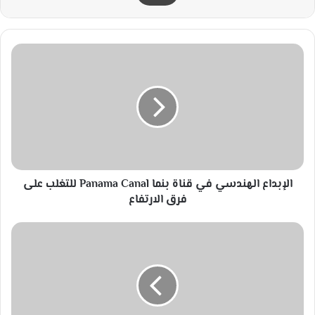
ا
ل
إ
ب
د
ا
ع
ا
ل
الإبداع الهندسي في قناة بنما Panama Canal للتغلب على
ه
ن
فرق الارتفاع
د
س
ح
ي
ج
ف
م
ي
ر
ق
ئ
ن
ة