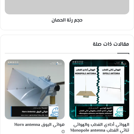
ا
ا
ة
ل
ب
ح
ن
حجم رئة الحصان
ص
م
ا
ا
ن
P
مقالات ذات صلة
a
n
a
m
a
C
a
n
a
l
ل
ل
ت
الهوائي أحادي القطب والهوائي
هوائي البوق Horn antenna
غ
ثنائي القطب Monopole antenna
ل