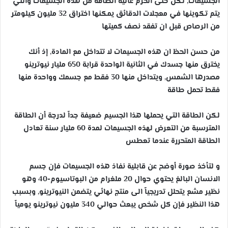
الجسيمات, لكن حتى الحزم عالية الطاقة من هذه الجسيمات والتي
يتم تكوينها في معجلات الدقائق يمكنها اختراق 32 مليون كيلومتر
من الرصاص قبل ان تفقد نصف كميتها
من حسن الحظ ان هذه الجسيمات لا تتداخل مع المادة, إذ أنك
يخترق منها جسدك في الثانية الواحدة قرابة 650 مليار نيوترينو
مصدرها الشمس, ويتداخل منها 30 فقط مع جسمك وواحدة منها
فقط تحمل طاقة
لكن الطاقة التي يحملها هذا الجسيم ضعيفة جداً لدرجة أن الطاقة
المترسبة من التعرض لهذه الجسيمات لمدة 60 مليار سنة تعادل
الطاقة المتحررة عندما تعطس
و لتأخذ صورة أوضح عن قابلية نفاذ هذه الجسيمات فإن جسم
الانسان البالغ يحتوي حوال 20 ملغرام من البوتاسيوم-40 وهو
نظير مشع يتحلل تدريجياً الى منتج نهائي يتضمن النيوترينو, وبسبب
هذا النظير فإن كل شخص يبعث حوالي 340 مليون نيوترينو يومياً