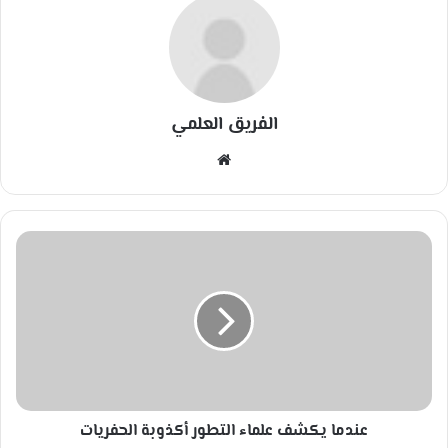
الفريق العلمي
مو
قع
الوي
ب
ع
ن
د
م
ا
ي
ك
ش
ف
عندما يكشف علماء التطور أكذوبة الحفريات
ع