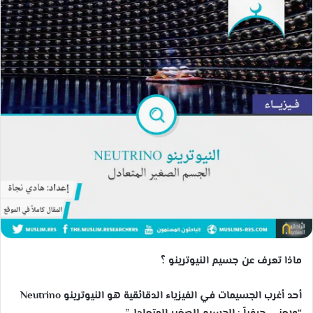
ب
ر
ي
د
ا
إ
ل
ك
ت
ر
و
ن
ي
ا
ماذا تعرف عن جسيم النيوترينو ؟
أحد أغرب الجسيمات في الفيزياء الدقائقية هو النيوترينو Neutrino