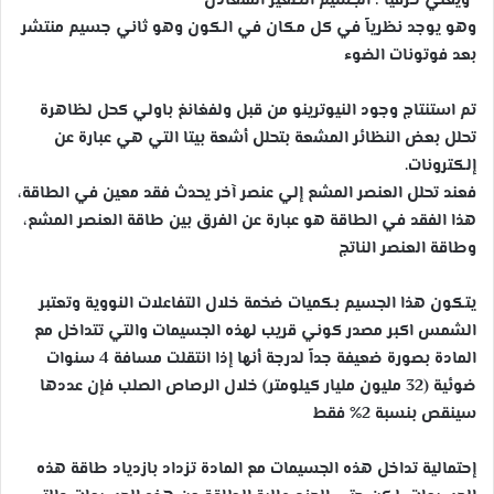
“ويعني حرفياً : الجسيم الصغير المتعادل”
وهو يوجد نظرياً في كل مكان في الكون وهو ثاني جسيم منتشر
بعد فوتونات الضوء
تم استنتاج وجود النيوترينو من قبل ولفغانغ باولي كحل لظاهرة
تحلل بعض النظائر المشعة بتحلل أشعة بيتا التي هي عبارة عن
إلكترونات.
فعند تحلل العنصر المشع إلي عنصر آخر يحدث فقد معين في الطاقة،
هذا الفقد في الطاقة هو عبارة عن الفرق بين طاقة العنصر المشع،
وطاقة العنصر الناتج
يتكون هذا الجسيم بكميات ضخمة خلال التفاعلات النووية وتعتبر
الشمس اكبر مصدر كوني قريب لهذه الجسيمات والتي تتداخل مع
المادة بصورة ضعيفة جداً لدرجة أنها إذا انتقلت مسافة 4 سنوات
ضوئية (32 مليون مليار كيلومتر) خلال الرصاص الصلب فإن عددها
سينقص بنسبة 2% فقط
إحتمالية تداخل هذه الجسيمات مع المادة تزداد بازدياد طاقة هذه