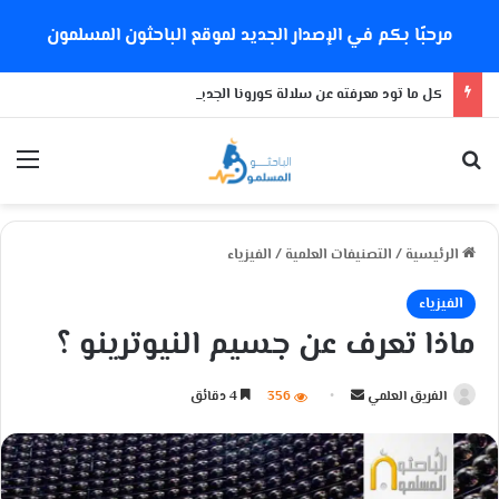
مرحبًا بكم في الإصدار الجديد لموقع الباحثون المسلمون
كل ما تود معرفته عن سلالة كورونا الجديدة
بحث عن
الق
الرئيسية
/
التصنيفات العلمية
/
الفيزياء
الفيزياء
ماذا تعرف عن جسيم النيوترينو ؟
الفريق العلمي
أ
356
4 دقائق
ر
س
ل