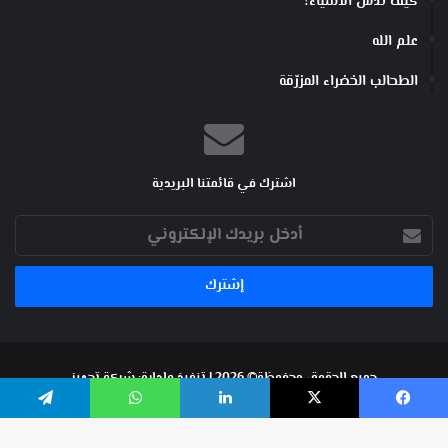
كيف ندمن الأشياء؟
علم الله
الطحالب الخضراء المزرّقة
اشترك في قائمتنا البريدية
أدخل
بريدك
الإلكتروني
جميع الحقوق محفوظة© 2026 | تنفيذ وإدارة:
شركة تجهيز
فيسبوك
‫X
لينكدإن
واتساب
تيلقرام